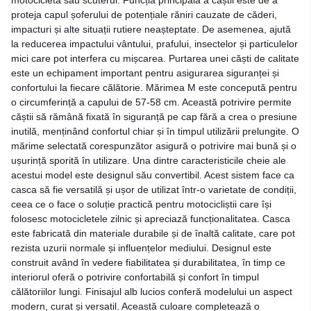
proteja capul șoferului de potențiale răniri cauzate de căderi,
impacturi și alte situații rutiere neașteptate. De asemenea, ajută
la reducerea impactului vântului, prafului, insectelor și particulelor
mici care pot interfera cu mișcarea. Purtarea unei căști de calitate
este un echipament important pentru asigurarea siguranței și
confortului la fiecare călătorie. Mărimea M este concepută pentru
o circumferință a capului de 57-58 cm. Această potrivire permite
căștii să rămână fixată în siguranță pe cap fără a crea o presiune
inutilă, menținând confortul chiar și în timpul utilizării prelungite. O
mărime selectată corespunzător asigură o potrivire mai bună și o
ușurință sporită în utilizare. Una dintre caracteristicile cheie ale
acestui model este designul său convertibil. Acest sistem face ca
casca să fie versatilă și ușor de utilizat într-o varietate de condiții,
ceea ce o face o soluție practică pentru motocicliștii care își
folosesc motocicletele zilnic și apreciază funcționalitatea. Casca
este fabricată din materiale durabile și de înaltă calitate, care pot
rezista uzurii normale și influențelor mediului. Designul este
construit având în vedere fiabilitatea și durabilitatea, în timp ce
interiorul oferă o potrivire confortabilă și confort în timpul
călătoriilor lungi. Finisajul alb lucios conferă modelului un aspect
modern, curat și versatil. Această culoare completează o