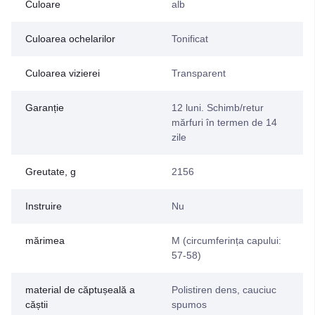
Culoare
alb
Culoarea ochelarilor
Tonificat
Culoarea vizierei
Transparent
Garanție
12 luni. Schimb/retur
mărfuri în termen de 14
zile
Greutate, g
2156
Instruire
Nu
mărimea
M (circumferința capului:
57-58)
material de căptușeală a
Polistiren dens, cauciuc
căștii
spumos