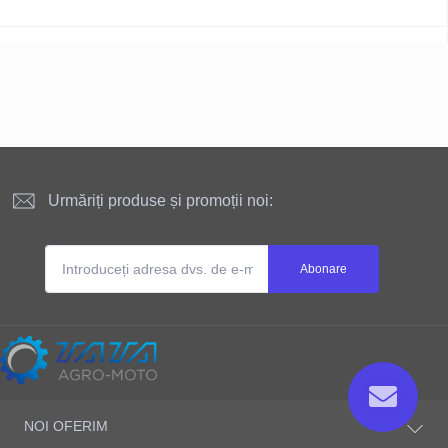
Urmăriți produse și promoții noi:
Abonare
Site-ul este deținut și administrat
NOI OFERIM
ТАТА AGRO-MOTO S.R.L