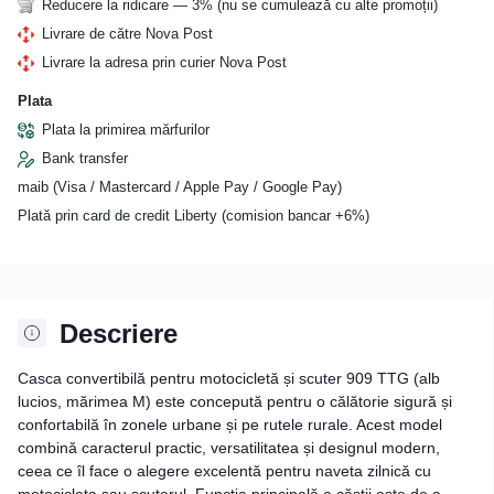
Reducere la ridicare — 3% (nu se cumulează cu alte promoții)
Livrare de către Nova Post
Livrare la adresa prin curier Nova Post
Plata
Plata la primirea mărfurilor
Bank transfer
maib (Visa / Mastercard / Apple Pay / Google Pay)
Plată prin card de credit Liberty (comision bancar +6%)
Descriere
Casca convertibilă pentru motocicletă și scuter 909 TTG (alb
lucios, mărimea M) este concepută pentru o călătorie sigură și
confortabilă în zonele urbane și pe rutele rurale. Acest model
combină caracterul practic, versatilitatea și designul modern,
ceea ce îl face o alegere excelentă pentru naveta zilnică cu
motocicleta sau scuterul. Funcția principală a căștii este de a