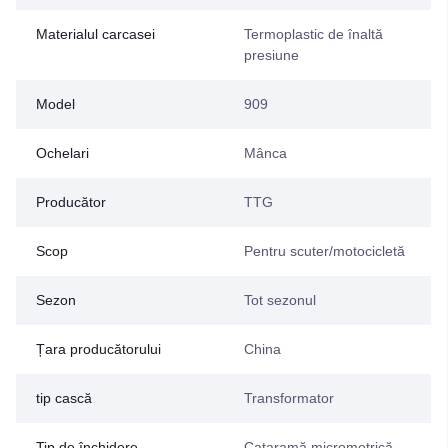
Materialul carcasei
Termoplastic de înaltă
presiune
Model
909
Ochelari
Mânca
Producător
TTG
Scop
Pentru scuter/motocicletă
Sezon
Tot sezonul
Țara producătorului
China
tip cască
Transformator
Tip de închidere
Cataramă micrometrică