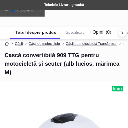
Tehnică: Livrare gratuită
Opinii (0)
Totul despre produs
Specificații
Într
Căști
Căști de motociclete
Căști de motocicletă Transformer
Cas
Cască convertibilă 909 TTG pentru
motocicletă și scuter (alb lucios, mărimea
M)
în stoc