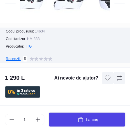
Codul produsului:
14634
Cod furnizor:
НМ-333
Producător:
TTG
0
Recenzii:
1 290 L
Ai nevoie de ajutor?
La coș