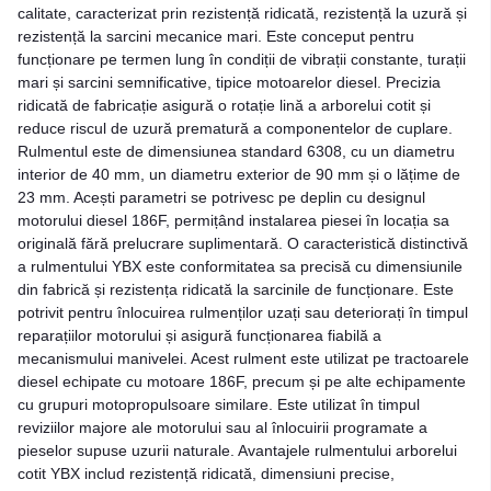
calitate, caracterizat prin rezistență ridicată, rezistență la uzură și
rezistență la sarcini mecanice mari. Este conceput pentru
funcționare pe termen lung în condiții de vibrații constante, turații
mari și sarcini semnificative, tipice motoarelor diesel. Precizia
ridicată de fabricație asigură o rotație lină a arborelui cotit și
reduce riscul de uzură prematură a componentelor de cuplare.
Rulmentul este de dimensiunea standard 6308, cu un diametru
interior de 40 mm, un diametru exterior de 90 mm și o lățime de
23 mm. Acești parametri se potrivesc pe deplin cu designul
motorului diesel 186F, permițând instalarea piesei în locația sa
originală fără prelucrare suplimentară. O caracteristică distinctivă
a rulmentului YBX este conformitatea sa precisă cu dimensiunile
din fabrică și rezistența ridicată la sarcinile de funcționare. Este
potrivit pentru înlocuirea rulmenților uzați sau deteriorați în timpul
reparațiilor motorului și asigură funcționarea fiabilă a
mecanismului manivelei. Acest rulment este utilizat pe tractoarele
diesel echipate cu motoare 186F, precum și pe alte echipamente
cu grupuri motopropulsoare similare. Este utilizat în timpul
reviziilor majore ale motorului sau al înlocuirii programate a
pieselor supuse uzurii naturale. Avantajele rulmentului arborelui
cotit YBX includ rezistență ridicată, dimensiuni precise,