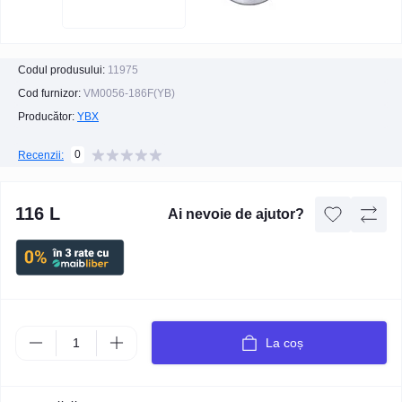
Codul produsului:
11975
Cod furnizor:
VM0056-186F(YB)
Producător:
YBX
0
Recenzii:
116 L
Ai nevoie de ajutor?
La coș