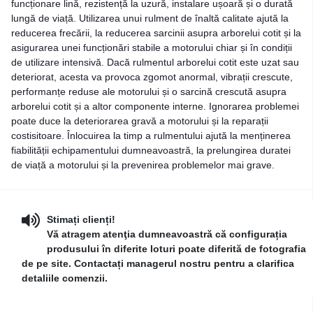
funcționare lină, rezistență la uzură, instalare ușoară și o durată
lungă de viață. Utilizarea unui rulment de înaltă calitate ajută la
reducerea frecării, la reducerea sarcinii asupra arborelui cotit și la
asigurarea unei funcționări stabile a motorului chiar și în condiții
de utilizare intensivă. Dacă rulmentul arborelui cotit este uzat sau
deteriorat, acesta va provoca zgomot anormal, vibrații crescute,
performanțe reduse ale motorului și o sarcină crescută asupra
arborelui cotit și a altor componente interne. Ignorarea problemei
poate duce la deteriorarea gravă a motorului și la reparații
costisitoare. Înlocuirea la timp a rulmentului ajută la menținerea
fiabilității echipamentului dumneavoastră, la prelungirea duratei
de viață a motorului și la prevenirea problemelor mai grave.
Stimați clienți!
Vă atragem atenţia dumneavoastră că configurația
produsului în diferite loturi poate diferită de fotografia
de pe site. Contactați managerul nostru pentru a clarifica
detaliile comenzii.