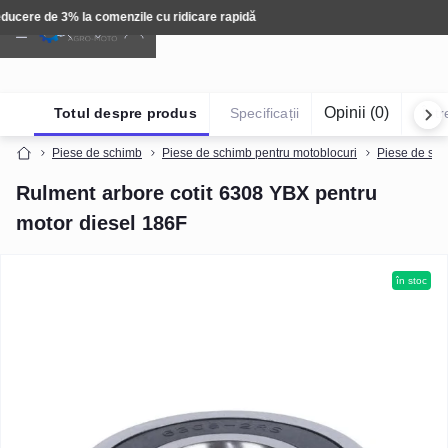
Tehnică: Livrare gratuită
Opinii (0)
Totul despre produs
Specificații
Într
Piese de schimb
Piese de schimb pentru motoblocuri
Piese de sch
Rulment arbore cotit 6308 YBX pentru
motor diesel 186F
în stoc