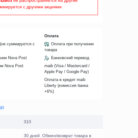
вывоз
не распространяется на другие
уммируется с другими акциями
Оплата
(не суммируется с
Оплата при получении
товара
нии Nova Post
Банковский перевод
ом Nova Post
maib (Visa / Mastercard /
Apple Pay / Google Pay)
Оплата в кредит maib
Liberty (комиссия банкa
+6%)
се)
310
30 дней. Обмен/возврат товара в