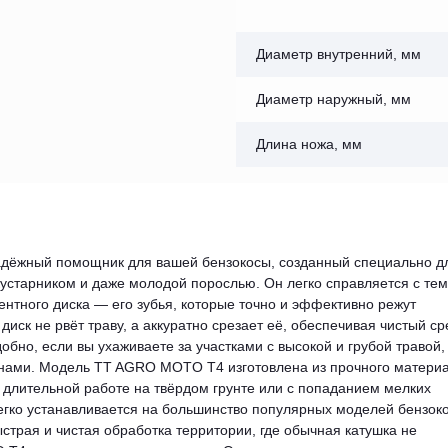
Диаметр внутренний, мм
Диаметр наружный, мм
Длина ножа, мм
дёжный помощник для вашей бензокосы, созданный специально д
кустарником и даже молодой порослью. Он легко справляется с тем
ентного диска — его зубья, которые точно и эффективно режут
диск не рвёт траву, а аккуратно срезает её, обеспечивая чистый ср
обно, если вы ухаживаете за участками с высокой и грубой травой,
нами. Модель TT AGRO MOTO Т4 изготовлена из прочного материа
 длительной работе на твёрдом грунте или с попаданием мелких
легко устанавливается на большинство популярных моделей бензоко
трая и чистая обработка территории, где обычная катушка не