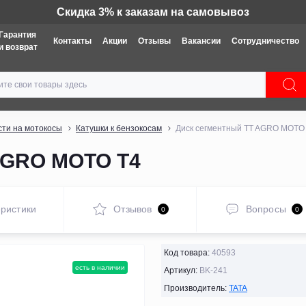
Техника: Бесплатная доставка
Гарантия
Контакты
Акции
Отзывы
Вакансии
Сотрудничество
и возврат
сти на мотокосы
Катушки к бензокосам
Диск сегментный TT AGRO MOTO
AGRO MOTO Т4
ристики
Отзывов
Вопросы
0
0
Код товара:
40593
есть в наличии
Артикул:
BK-241
Производитель:
TATA