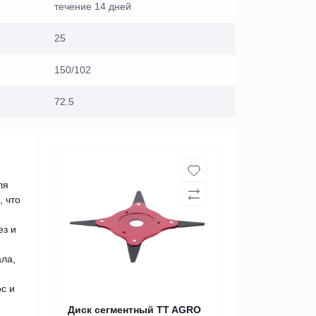
течение 14 дней
25
150/102
72.5
ля
, что
ез и
ла,
с и
Диск сегментный TT AGRO