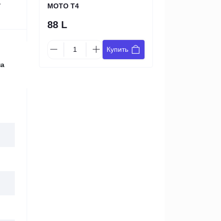
,
MOTO Т4
88 L
Купить
на