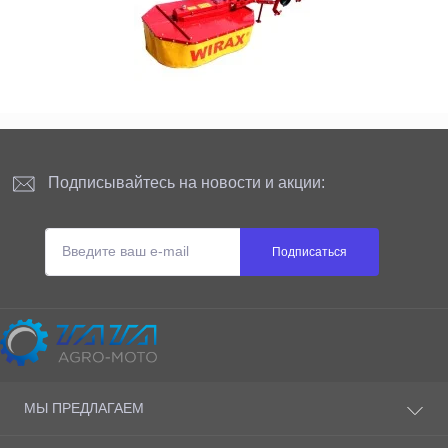
Подписывайтесь на новости и акции:
Подписаться
Сайт принадлежит и администрируется
МЫ ПРЕДЛАГАЕМ
ТАТА AGRO-MOTO S.R.L
Физический адрес