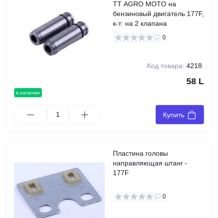
TT AGRO MOTO на
бензиновый двигатель 177F,
к-т: на 2 клапана
0
Код товара:
4218
58 L
в наличии
Купить
Пластина головы
направляющая штанг -
177F
0