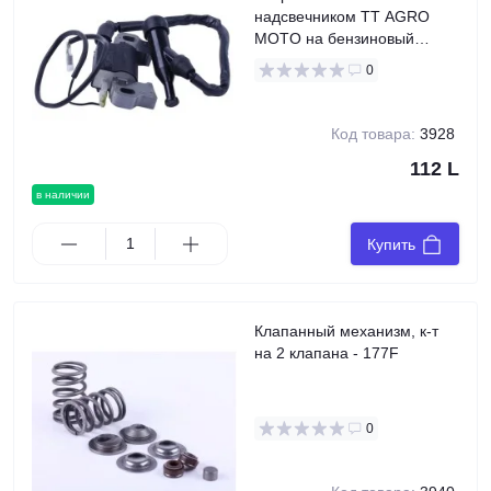
надсвечником TT AGRO
MOTO на бензиновый
двигатель 177F
0
Код товара:
3928
112 L
в наличии
Купить
Клапанный механизм, к-т
на 2 клапана - 177F
0