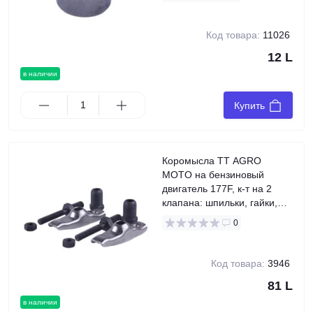
Код товара:
11026
12 L
в наличии
Купить
Коромысла TT AGRO
MOTO на бензиновый
двигатель 177F, к-т на 2
клапана: шпильки, гайки,
винты
0
Код товара:
3946
81 L
в наличии