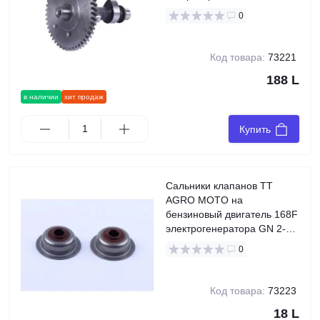
48
0
Код товара:
73221
188 L
в наличии
хит продаж
Купить
Сальники клапанов TT
AGRO MOTO на
бензиновый двигатель 168F
электрогенератора GN 2-
3,5 KW, к-т: 2 шт.,
0
21x16x15x5x8
Код товара:
73223
18 L