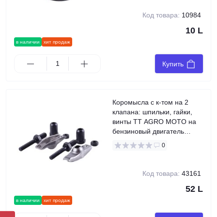
Код товара:
10984
10 L
в наличии
хит продаж
Купить
Коромысла с к-том на 2
клапана: шпильки, гайки,
винты TT AGRO MOTO на
бензиновый двигатель
168F/170F генератора GN
0
2-3,5 KW
Код товара:
43161
52 L
в наличии
хит продаж