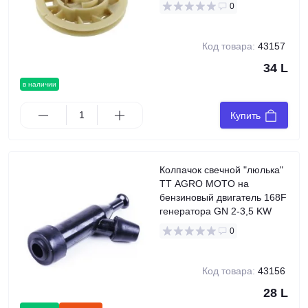
0
Код товара:
43157
34 L
в наличии
Купить
Колпачок свечной "люлька"
TT AGRO MOTO на
бензиновый двигатель 168F
генератора GN 2-3,5 KW
0
Код товара:
43156
28 L