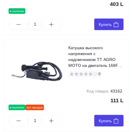
403 L
в наличии
Купить
Катушка высокого
напряжения с
надсвечником TT AGRO
MOTO на двигатель 168F
генератора GN 2-3,5 KW
0
Код товара:
43162
111 L
в наличии
хит продаж
Купить