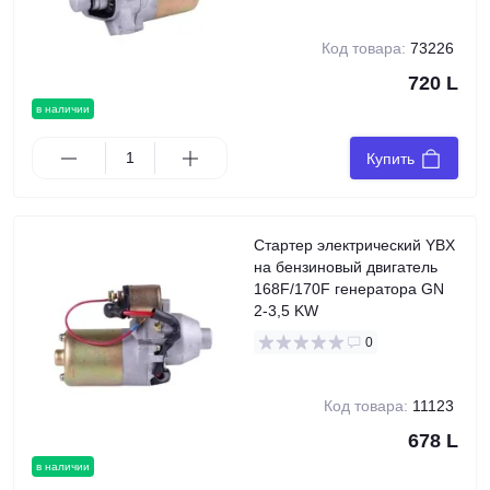
Код товара:
73226
720 L
в наличии
Купить
Стартер электрический YBX
на бензиновый двигатель
168F/170F генератора GN
2-3,5 KW
0
Код товара:
11123
678 L
в наличии