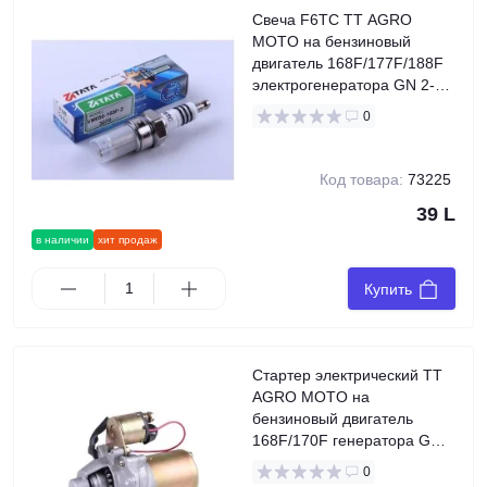
Свеча F6TC TT AGRO
MOTO на бензиновый
двигатель 168F/177F/188F
электрогенератора GN 2-
3,5 KW
0
Код товара:
73225
39 L
в наличии
хит продаж
Купить
Стартер электрический TT
AGRO MOTO на
бензиновый двигатель
168F/170F генератора GN
2-3,5 KW
0