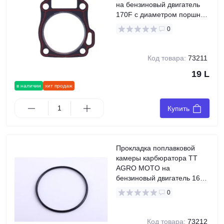
на бензиновый двигатель
170F с диаметром поршня
70 мм на генератор GN 2-
0
3,5 KW
Код товара:
73211
19 L
в наличии
хит продаж
Купить
Прокладка поплавковой
камеры карбюратора TT
AGRO MOTO на
бензиновый двигатель 168F
генератора GN 2-3,5 KW
0
Код товара:
73212