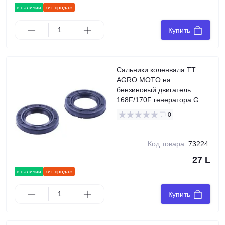
в наличии
хит продаж
Купить
Сальники коленвала TT
AGRO MOTO на
бензиновый двигатель
168F/170F генератора GN
2-3,5 KW, к-т: 2 шт.,
0
25x41,25x7
Код товара:
73224
27 L
в наличии
хит продаж
Купить