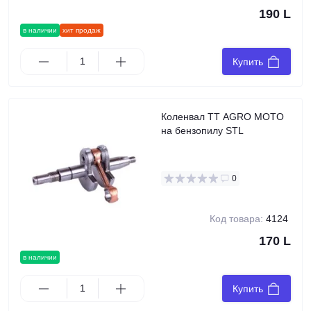
190 L
в наличии
хит продаж
Купить
Коленвал TT AGRO MOTO
на бензопилу STL
0
Код товара:
4124
170 L
в наличии
Купить