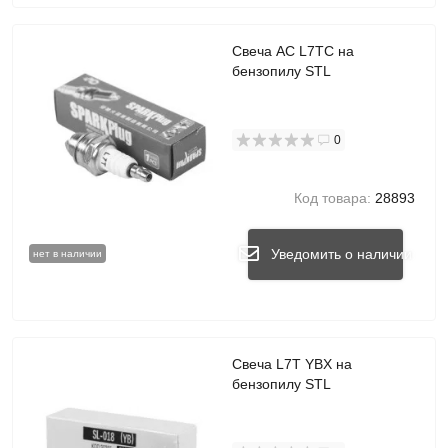
Свеча AC L7TC на
бензопилу STL
0
Код товара:
28893
Уведомить о наличии
нет в наличии
Свеча L7T YBX на
бензопилу STL