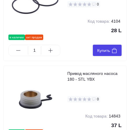
0
Код товара:
4104
28 L
в наличии
хит продаж
Купить
Привод масляного насоса
180 - STL YBX
0
Код товара:
14843
37 L