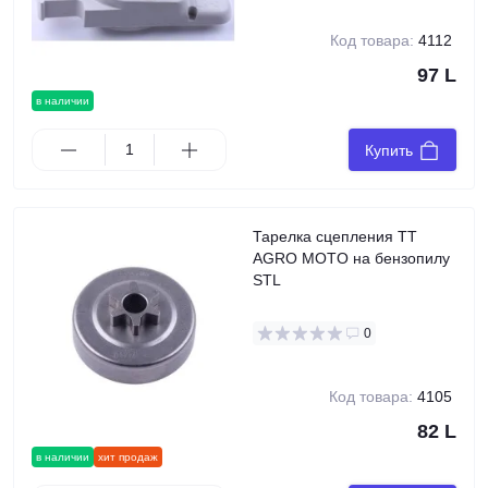
Код товара:
4112
97 L
в наличии
Купить
Тарелка сцепления TT
AGRO MOTO на бензопилу
STL
0
Код товара:
4105
82 L
в наличии
хит продаж