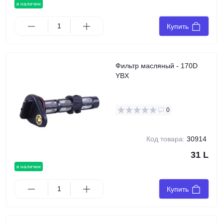
в наличии
Купить
Фильтр масляный - 170D
YBX
0
Код товара:
30914
31 L
в наличии
Купить