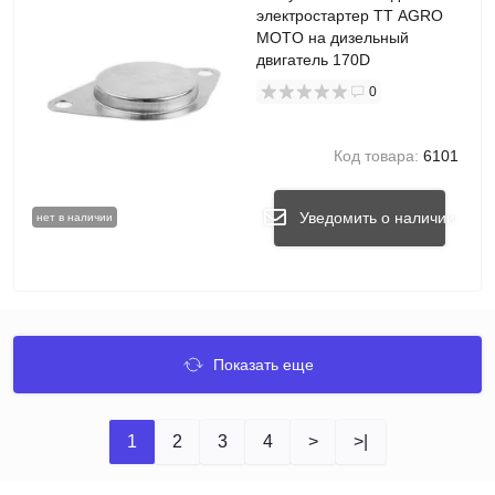
электростартер TT AGRO
MOTO на дизельный
двигатель 170D
0
Код товара:
6101
Уведомить о наличии
нет в наличии
Показать еще
1
2
3
4
>
>|