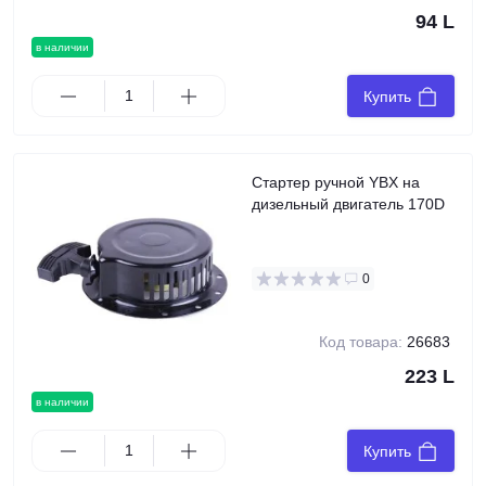
94 L
в наличии
Купить
Стартер ручной YBX на
дизельный двигатель 170D
0
Код товара:
26683
223 L
в наличии
Купить