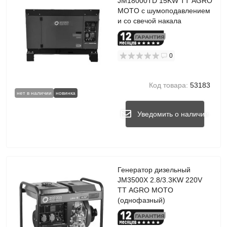
JM18000TD 15KW TT AGRO
MOTO с шумоподавлением
и со свечой накала
0
Код товара:
53183
нет в наличии
новинка
Уведомить о наличии
Генератор дизельный
JM3500X 2.8/3.3KW 220V
TT AGRO MOTO
(однофазный)