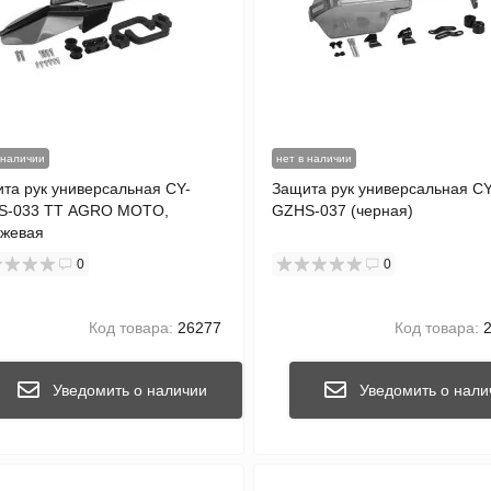
 наличии
нет в наличии
та рук универсальная CY-
Защита рук универсальная CY
S-033 TT AGRO MOTO,
GZHS-037 (черная)
жевая
0
0
Код товара:
26277
Код товара:
2
Уведомить о наличии
Уведомить о нали