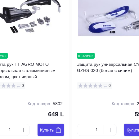
ичии
в наличии
ита рук TT AGRO MOTO
Защита рук универсальная CY
ерсальная с алюминиевым
GZHS-020 (белая с синим)
асом, цвет черный
0
0
Код товара:
5802
Код товара:
2
649 L
5
Купить
Купит