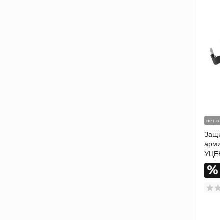
нет в
Защи
арми
УЦЕ