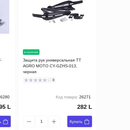
в наличии
-
Защита рук универсальная TT
AGRO MOTO CY-GZHS-013,
черная
0
6280
Код товара:
26271
95 L
282 L
ь
Купить