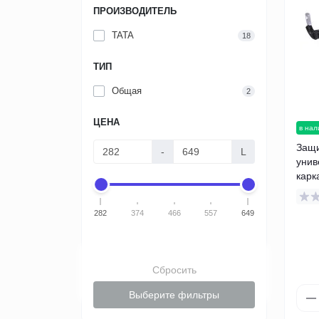
ПРОИЗВОДИТЕЛЬ
TATA
18
ТИП
Общая
2
ЦЕНА
в нал
Защ
-
L
унив
карк
282
374
466
557
649
Сбросить
Выберите фильтры