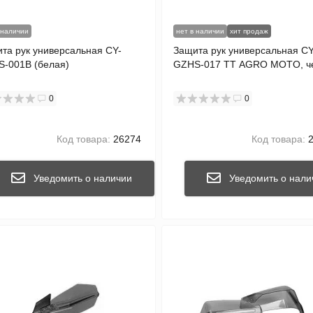
 наличии
нет в наличии
хит продаж
та рук универсальная CY-
Защита рук универсальная CY
-001B (белая)
GZHS-017 TT AGRO MOTO, ч
0
0
Код товара:
26274
Код товара:
2
Уведомить о наличии
Уведомить о нали