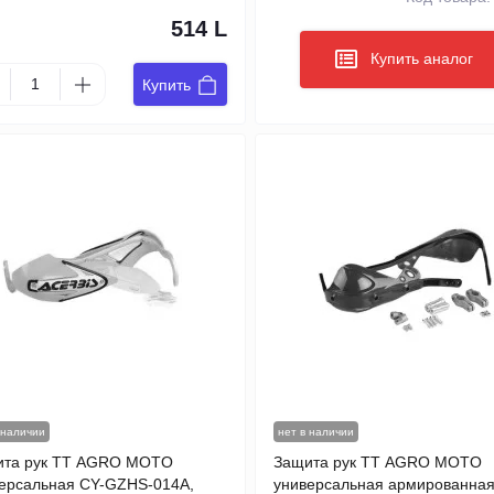
514 L
Купить аналог
Купить
 наличии
нет в наличии
ита рук TT AGRO MOTO
Защита рук TT AGRO MOTO
ерсальная CY-GZHS-014A,
универсальная армированная