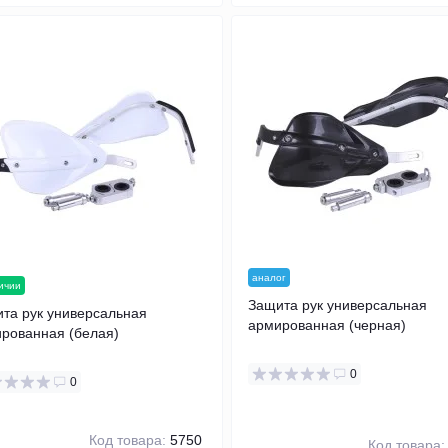
аналог
ичии
Защита рук универсальная
та рук универсальная
армированная (черная)
рованная (белая)
0
0
Код товара:
5750
Код товара: