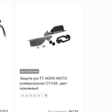
нет в наличии
Защита рук TT AGRO MOTO
универсальная CY-038, цвет
оранжевый
0
5752
Код товара:
26278