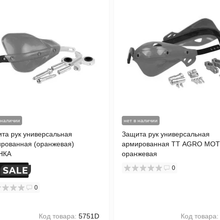
 наличии
нет в наличии
та рук универсальная
Защита рук универсальная
рованная (оранжевая)
армированная TT AGRO MOT
НКА
оранжевая
0
0
Код товара:
5751D
Код товара: