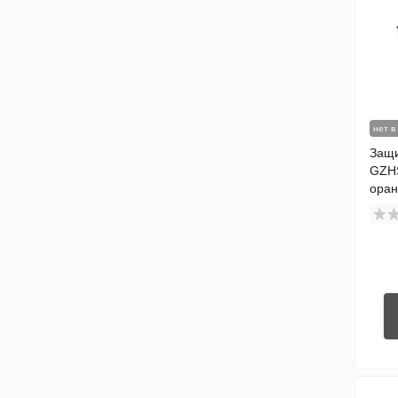
нет в
Защи
GZH
оран