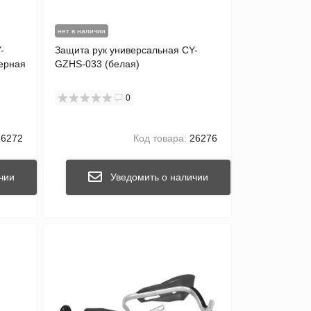
нет в наличии
-
Защита рук универсальная CY-
ерная
GZHS-033 (белая)
0
6272
Код товара:
26276
чии
Уведомить о наличии