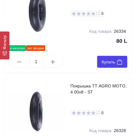
0
Код товара:
26334
Фильтр
80 L
в наличии
хит продаж
Купить
Покрышка TT AGRO MOTO,
4.00x8 - ST
0
Код товара:
26328