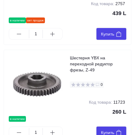
Код товара:
2757
439 L
в наличии
хит продаж
Купить
Шестерня YBX на
переходной редуктор
фрезы, Z-49
0
Код товара:
11723
260 L
в наличии
Купить