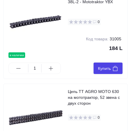
38L-2 - Mototraktor YBX
0
Код товара:
31005
184 L
в наличии
Купить
Цепь TT AGRO MOTO 630
на мототрактор, 52 звена с
двух сторон
0