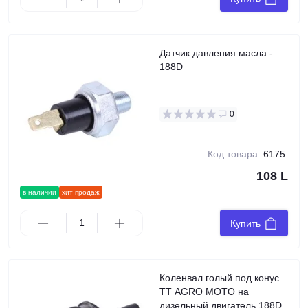
Датчик давления масла -
188D
0
Код товара:
6175
108 L
в наличии
хит продаж
Купить
Коленвал голый под конус
TT AGRO MOTO на
дизельный двигатель 188D