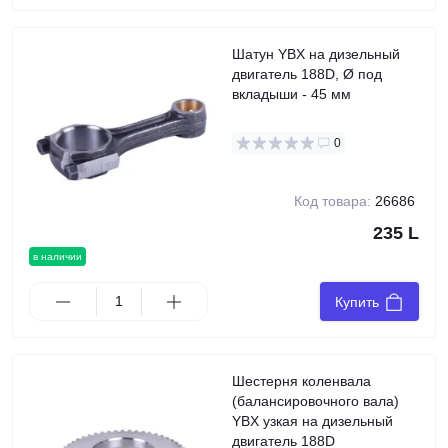
Шатун YBX на дизельный
двигатель 188D, Ø под
вкладыши - 45 мм
0
Код товара:
26686
235 L
в наличии
Купить
Шестерня коленвала
(балансировочного вала)
YBX узкая на дизельный
двигатель 188D