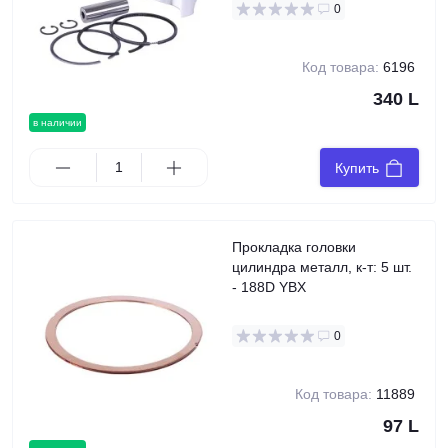
0
Код товара:
6196
340 L
в наличии
Купить
Прокладка головки
цилиндра металл, к-т: 5 шт.
- 188D YBX
0
Код товара:
11889
97 L