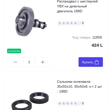
Распредвал c шестерней
YBX на дизельный
двигатель 188D
0
Код товара:
11859
424 L
в наличии
Купить
Сальники коленвала
35x50x10, 35x50x8, к-т 2 шт.
- 188D
0