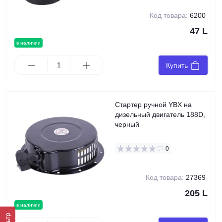
Код товара:
6200
47 L
в наличии
Купить
Стартер ручной YBX на
дизельный двигатель 188D,
черный
0
Код товара:
27369
205 L
в наличии