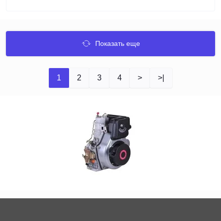
Показать еще
1
2
3
4
>
>|