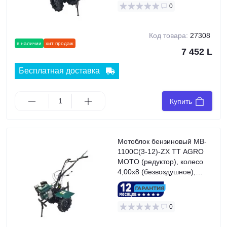
0
Код товара:
27308
в наличии
хит продаж
7 452 L
Бесплатная доставка
Купить
Мотоблок бензиновый MB-
1100С(3-12)-ZX TT AGRO
MOTO (редуктор), колесо
4,00x8 (безвоздушное),
двигатель 170F (7 л.с.),
GREEN
0