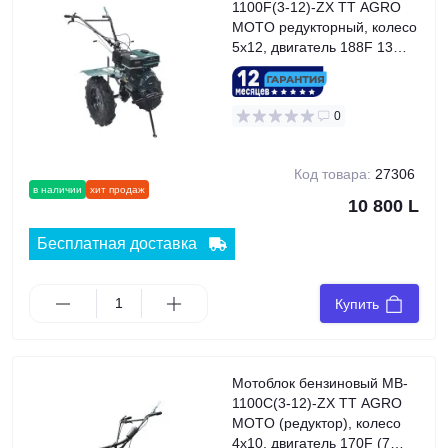
1100F(3-12)-ZX TT AGRO
MOTO редукторный, колесо
5x12, двигатель 188F 13
л.с., GREEN
0
Код товара:
27306
в наличии
хит продаж
10 800 L
Бесплатная доставка
Купить
Мотоблок бензиновый MB-
1100С(3-12)-ZX TT AGRO
MOTO (редуктор), колесо
4x10, двигатель 170F (7