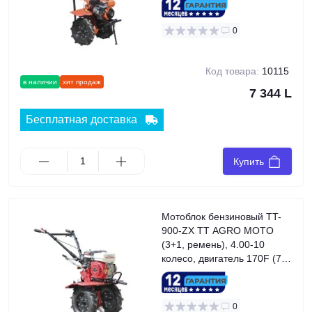
0
Код товара:
10115
в наличии
хит продаж
7 344 L
Бесплатная доставка
Купить
Мотоблок бензиновый TT-
900-ZX TT AGRO MOTO
(3+1, ремень), 4.00-10
колесо, двигатель 170F (7
л.с.)
0