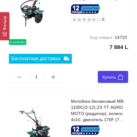
л.с.), GREEN
Фильтр
0
Код товара:
14710
в наличии
7 884 L
Бесплатная доставка
Купить
Мотоблок бензиновый MB-
1100С(3-12)-ZX TT AGRO
MOTO (редуктор), колесо
4x10, двигатель 170F (7
л.с.), GREEN