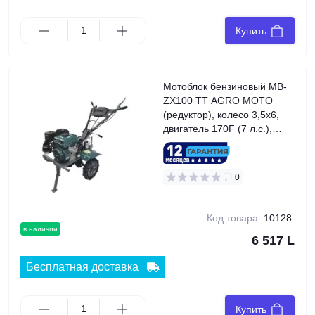
Купить
Мотоблок бензиновый MB-
ZX100 TT AGRO MOTO
(редуктор), колесо 3,5x6,
двигатель 170F (7 л.с.),
GREEN
0
Код товара:
10128
в наличии
6 517 L
Бесплатная доставка
Купить