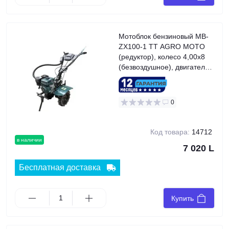
Мотоблок бензиновый MB-
ZX100-1 TT AGRO MOTO
(редуктор), колесо 4,00x8
(безвоздушное), двигатель
170F (7 л.с.), GREEN
0
Код товара:
14712
в наличии
7 020 L
Бесплатная доставка
Купить