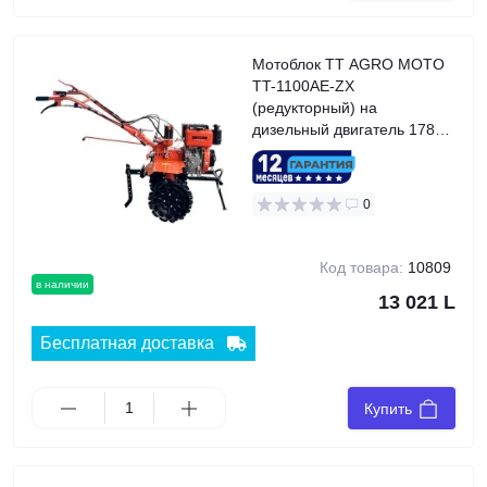
Мотоблок TT AGRO MOTO
TT-1100AE-ZX
(редукторный) на
дизельный двигатель 178FE
(6 л.с.), колесо 4,00x8
(безвоздушное)
0
Код товара:
10809
в наличии
13 021 L
Бесплатная доставка
Купить