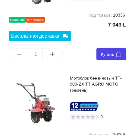
Код товара:
10336
в наличии
хит продаж
7 043 L
Бесплатная доставка
Купить
Мотоблок бензиновый TT-
900-ZX TT AGRO MOTO
(ремень)
0
Код товара:
10066