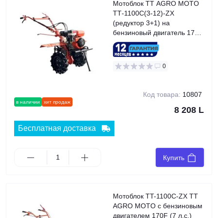
Мотоблок TT AGRO MOTO
ТТ-1100С(3-12)-ZX
(редуктор 3+1) на
бензиновый двигатель 170F
7 л.с., колесо 4,00x8
безвоздушное
0
Код товара:
10807
в наличии
хит продаж
8 208 L
Бесплатная доставка
Купить
Мотоблок TT-1100C-ZX TT
AGRO MOTO с бензиновым
двигателем 170F (7 л.с.)