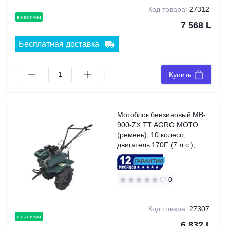
Код товара:
27312
в наличии
7 568 L
Бесплатная доставка
Купить
Мотоблок бензиновый MB-
900-ZX TT AGRO MOTO
(ремень), 10 колесо,
двигатель 170F (7 л.с.),
GREEN
0
Код товара:
27307
в наличии
6 832 L