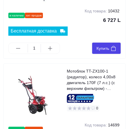
Код товара:
10432
в наличии
хит продаж
6 727 L
Бесплатная доставка
Купить
Мотоблок TT-ZX100-1
(редуктор), колесо 4,00x8
двигатель 170F (7 л.с.) (с
верхним фильтром) -
бензин
0
Код товара:
14699