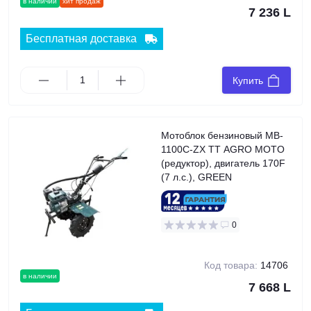
в наличии
хит продаж
7 236 L
Бесплатная доставка
Купить
Мотоблок бензиновый MB-
1100C-ZX TT AGRO MOTO
(редуктор), двигатель 170F
(7 л.с.), GREEN
0
Код товара:
14706
в наличии
7 668 L