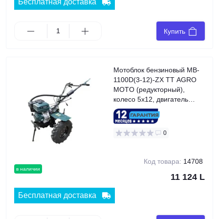
Бесплатная доставка
Купить
Мотоблок бензиновый MB-
1100D(3-12)-ZX TT AGRO
MOTO (редукторный),
колесо 5x12, двигатель
177F (9 л.с.), GREEN
0
Код товара:
14708
в наличии
11 124 L
Бесплатная доставка