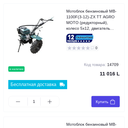
Мотоблок бензиновый MB-
1100F(3-12)-ZX TT AGRO
MOTO (редукторный),
колесо 5x12, двигатель
188F (13 л.с.), GREEN
0
Код товара:
14709
в наличии
11 016 L
Бесплатная доставка
Купить
Мотоблок бензиновый MB-