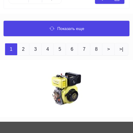
Показать еще
1
2
3
4
5
6
7
8
>
>|