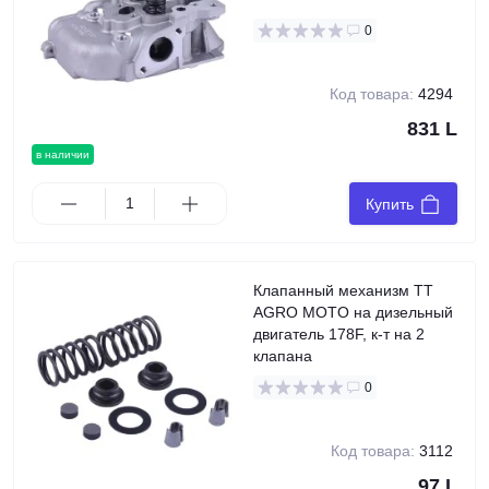
0
Код товара:
4294
831 L
в наличии
Купить
Клапанный механизм TT
AGRO MOTO на дизельный
двигатель 178F, к-т на 2
клапана
0
Код товара:
3112
97 L