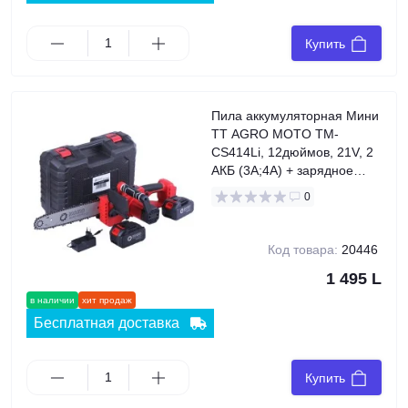
Купить
Пила аккумуляторная Мини
TT AGRO MOTO TM-
CS414Li, 12дюймов, 21V, 2
АКБ (3A;4A) + зарядное
устройство
0
Код товара:
20446
1 495 L
в наличии
хит продаж
Бесплатная доставка
Купить