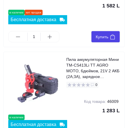
1 582 L
в наличии
хит продаж
Бесплатная доставка
Купить
Пила аккумуляторная Мини
TM-CS413Li TT AGRO
MOTO, 6дюймов, 21V 2 АКБ
(2A;3A), зарядное
устройство
0
Код товара:
46009
1 283 L
в наличии
Бесплатная доставка