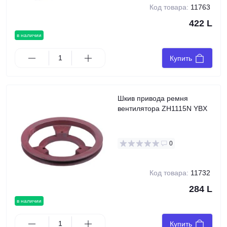
Код товара:
11763
422 L
в наличии
Купить
Шкив привода ремня
вентилятора ZH1115N YBX
0
Код товара:
11732
284 L
в наличии
Купить