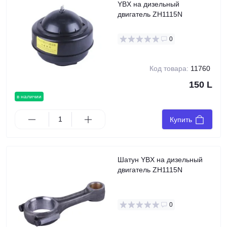
YBX на дизельный
двигатель ZH1115N
0
Код товара:
11760
150 L
в наличии
Купить
Шатун YBX на дизельный
двигатель ZH1115N
0