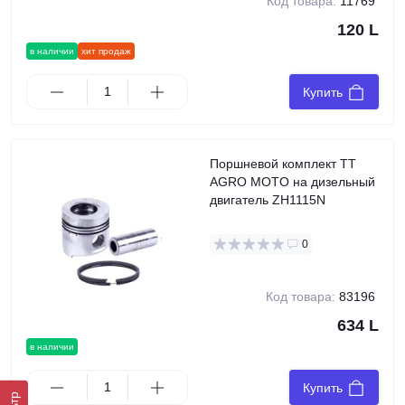
Код товара:
11769
120 L
в наличии
хит продаж
Купить
Поршневой комплект TT
AGRO MOTO на дизельный
двигатель ZH1115N
0
Код товара:
83196
634 L
в наличии
Купить