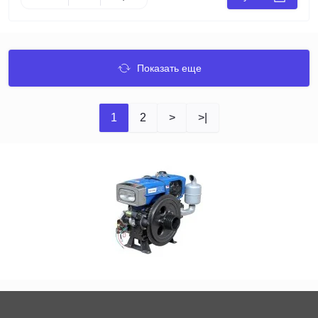
Показать еще
1
2
>
>|