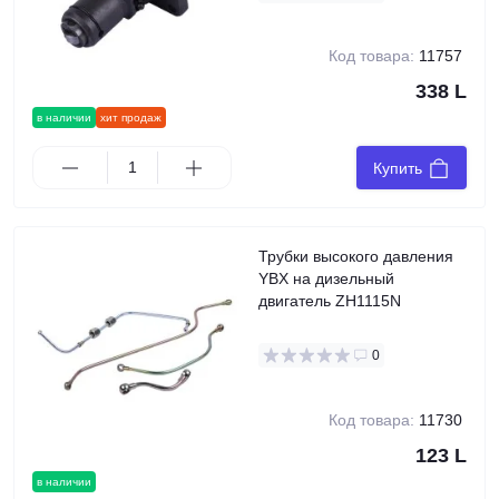
Код товара:
11757
338 L
в наличии
хит продаж
Купить
Трубки высокого давления
YBX на дизельный
двигатель ZH1115N
0
Код товара:
11730
123 L
в наличии