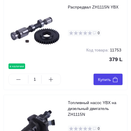
Распредвал ZH1115N YBX
0
Код товара:
11753
379 L
в наличии
Купить
Топливный насос YBX на
дизельный двигатель
ZH1115N
0