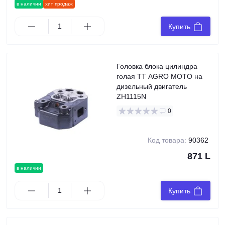
в наличии
хит продаж
Купить
Головка блока цилиндра
голая TT AGRO MOTO на
дизельный двигатель
ZH1115N
0
Код товара:
90362
871 L
в наличии
Купить