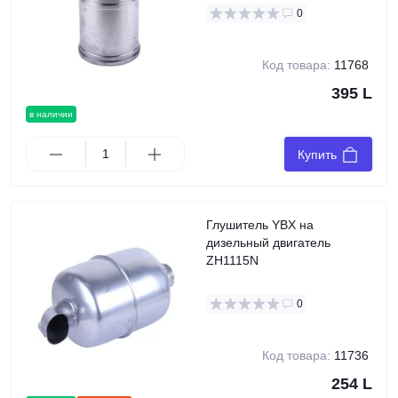
0
Код товара:
11768
395 L
в наличии
Купить
Глушитель YBX на
дизельный двигатель
ZH1115N
0
Код товара:
11736
254 L