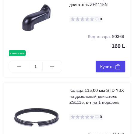
двигатель ZH1115N
0
Код товара:
90368
160 L
в наличии
Купить
Кольца 115,00 мм STD YBX
на дизельный двигатель
ZS1115, к-т на 1 поршень
0