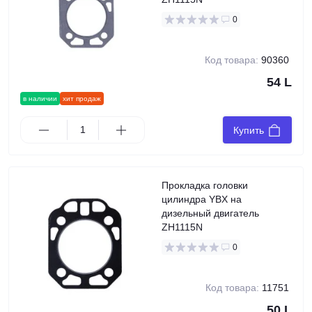
0
Код товара:
90360
54 L
в наличии
хит продаж
Купить
Прокладка головки
цилиндра YBX на
дизельный двигатель
ZH1115N
0
Код товара:
11751
50 L