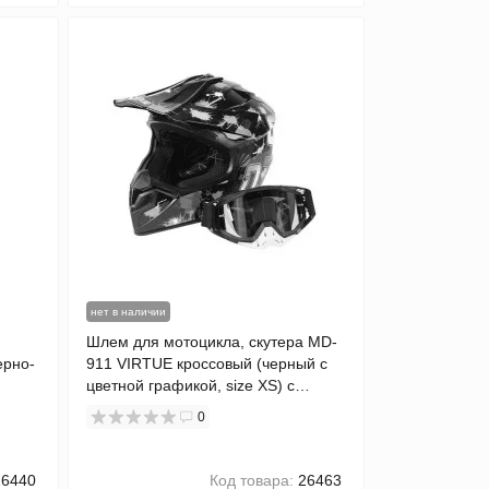
нет в наличии
Шлем для мотоцикла, скутера MD-
ерно-
911 VIRTUE кроссовый (черный с
цветной графикой, size XS) с
очками
0
6440
Код товара:
26463