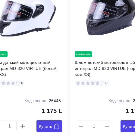
ичии
в наличии
 детский мотоциклетный
Шлем детский мотоциклетный
грал MD-820 VIRTUE (белый,
интеграл MD-820 VIRTUE (че
 XS)
size XS)
0
0
Код товара:
26445
Код товара:
2
1 175 L
1 1
Купить
Купит