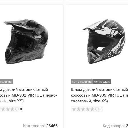
 наличии
нет в наличии
хит продаж
 детский мотоциклетный
Шлем детский мотоциклетный
совый MD-902 VIRTUE (черно-
кроссовый MD-905 VIRTUE (ч
ный, size XS)
салатовый, size XS)
0
1
Код товара:
26466
Код товара:
2