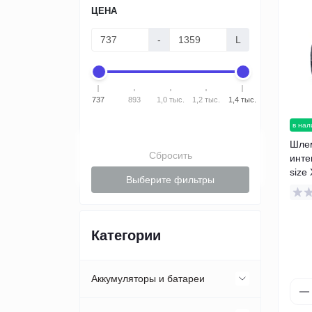
ЦЕНА
-
L
737
893
1,0 тыс.
1,2 тыс.
1,4 тыс.
в нал
Шлем
Сбросить
инте
size
Выберите фильтры
Категории
Аккумуляторы и батареи