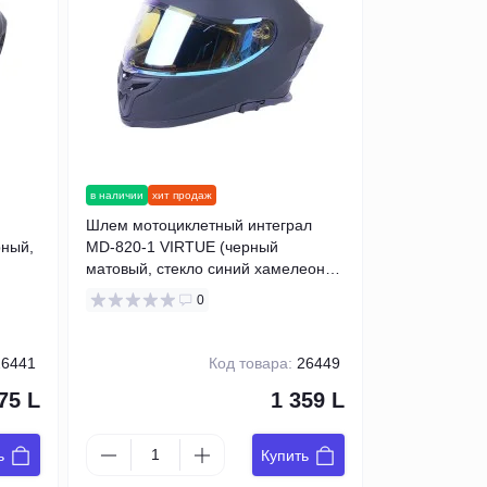
в наличии
хит продаж
Шлем мотоциклетный интеграл
рный,
MD-820-1 VIRTUE (черный
матовый, стекло синий хамелеон,
size XS)
0
6441
Код товара:
26449
75 L
1 359 L
ь
Купить