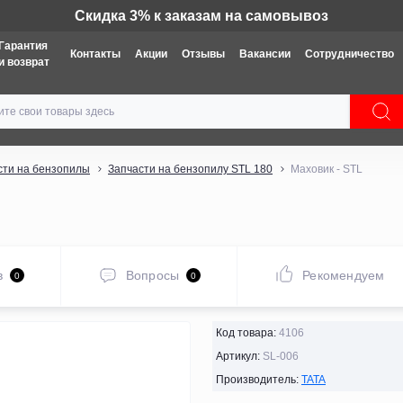
Гарантия
Контакты
Акции
Отзывы
Вакансии
Сотрудничество
и возврат
сти на бензопилы
Запчасти на бензопилу STL 180
Маховик - STL
в
Вопросы
Рекомендуем
0
0
Код товара:
4106
Артикул:
SL-006
Производитель:
TATA