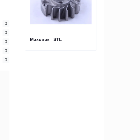
0
0
Маховик - STL
0
0
0