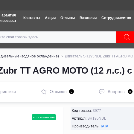
Техника: Бесплатная доставка
Гарантия
Контакты
Акции
Отзывы
Вакансии
Сотрудничество
и возврат
 дизельные (водяное охлаждение)
Двигатель SH195NDL Zubr TT AGRO MOTO
ubr TT AGRO MOTO (12 л.с.) 
ристики
Отзывов
Вопросы
0
0
Код товара:
3977
есть в наличии
Артикул:
SH195NDL
Производитель:
TATA