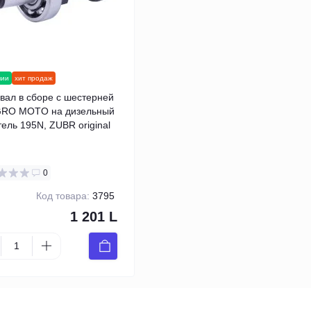
чии
хит продаж
вал в сборе с шестерней
GRO MOTO на дизельный
тель 195N, ZUBR original
0
Код товара:
3795
1 201 L