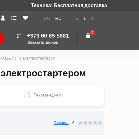
RO
RU
€
L
$
0
+373 60 85 5881
Заказать звонок
 (12 л.с.) с электростартером
с электростартером
Рекомендуем
0
Отзывы: