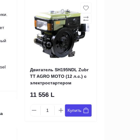
ики.
ет
ный
sel
Двигатель SH195NDL Zubr
TT AGRO MOTO (12 л.с.) с
электростартером
11 556 L
Купить
на