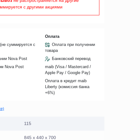
вывоз
не распространяется на другие
уммируется с другими акциями
Оплата
(не суммируется с
Оплата при получении
товара
нии Nova Post
Банковский перевод
ом Nova Post
maib (Visa / Mastercard /
Apple Pay / Google Pay)
Оплата в кредит maib
Liberty (комиссия банкa
+6%)
се)
115
845 х 440 х 700