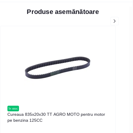
Produse asemănătoare
în stoc
în s
Cureaua 835x20x30 TT AGRO MOTO pentru motor
Arm
pe benzina 125CC
mot