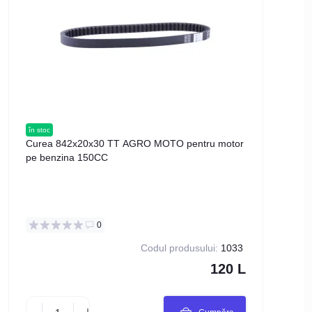
în stoc
în stoc
Curea 842x20x30 TT AGRO MOTO pentru motor
Cure
pe benzina 150CC
moto
0
Codul produsului:
1033
120 L