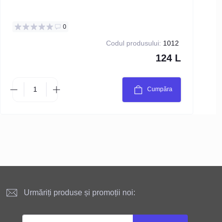
0
Codul produsului:
1012
124 L
Cumpăra
Urmăriți produse și promoții noi: