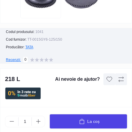
Codul produsului:
1041
Cod furnizor:
TT-0015GY6-125/150
Producător:
TATA
0
Recenzii:
218 L
Ai nevoie de ajutor?
La coș