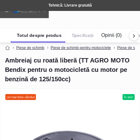
Tehnică: Livrare gratuită
Opinii (0)
Totul despre produs
Specificații
Într
Piese de schimb
Piese de schimb pentru motociclete
Piese de sch
Ambreiaj cu roată liberă (TT AGRO MOTO
Bendix pentru o motocicletă cu motor pe
benzină de 125/150cc)
cel mai bine vândut
în stoc