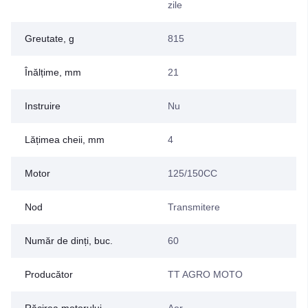
zile
Greutate, g
815
Înălțime, mm
21
Instruire
Nu
Lățimea cheii, mm
4
Motor
125/150CC
Nod
Transmitere
Număr de dinți, buc.
60
Producător
TT AGRO MOTO
Răcirea motorului
Aer