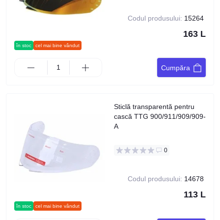
Codul produsului:
15264
163 L
în stoc
cel mai bine vândut
Cumpăra
Sticlă transparentă pentru
cască TTG 900/911/909/909-
A
0
Codul produsului:
14678
113 L
în stoc
cel mai bine vândut