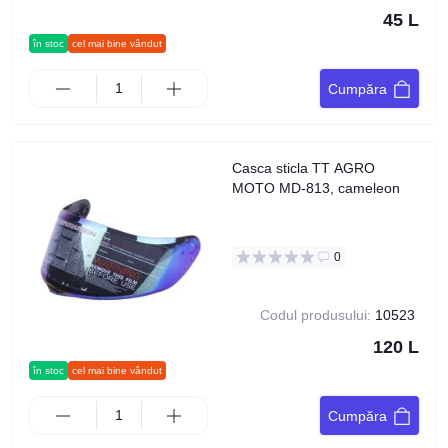
45 L
în stoc
cel mai bine vândut
Cumpăra
Casca sticla TT AGRO
MOTO MD-813, cameleon
0
Codul produsului:
10523
120 L
în stoc
cel mai bine vândut
Cumpăra