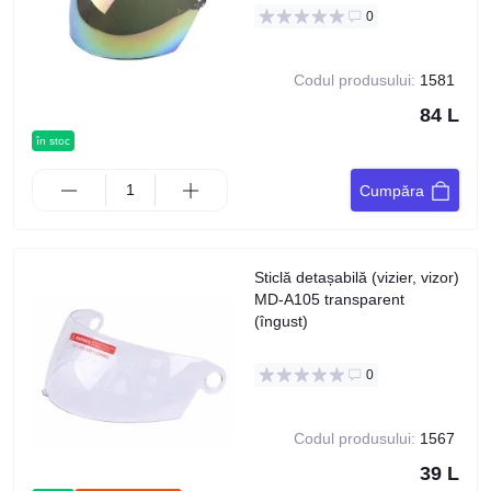
0
Codul produsului:
1581
84 L
în stoc
Cumpăra
Sticlă detașabilă (vizier, vizor)
MD-A105 transparent
(îngust)
0
Codul produsului:
1567
39 L