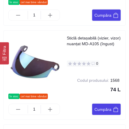
în stoc
cel mai bine vândut
Cumpăra
Sticlă detașabilă (vizier, vizor)
nuanțat MD-A105 (îngust)
Filtra
0
Codul produsului:
1568
74 L
în stoc
cel mai bine vândut
Cumpăra