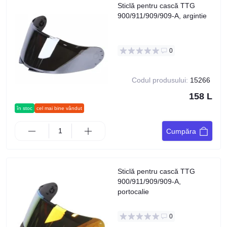
Sticlă pentru cască TTG
900/911/909/909-A, argintie
0
Codul produsului:
15266
158 L
în stoc
cel mai bine vândut
Cumpăra
Sticlă pentru cască TTG
900/911/909/909-A,
portocalie
0