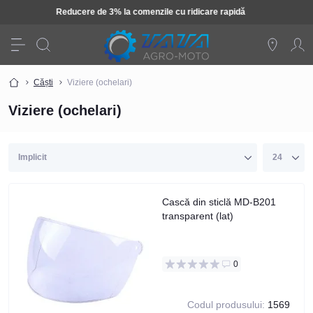
Tehnică: Livrare gratuită
Căști
Viziere (ochelari)
Viziere (ochelari)
Cască din sticlă MD-B201
transparent (lat)
0
Codul produsului:
1569