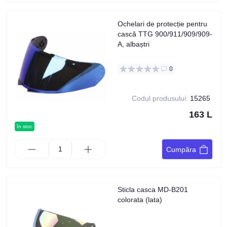
Ochelari de protecție pentru
cască TTG 900/911/909/909-
A, albaștri
0
Codul produsului:
15265
163 L
în stoc
Cumpăra
Sticla casca MD-B201
colorata (lata)