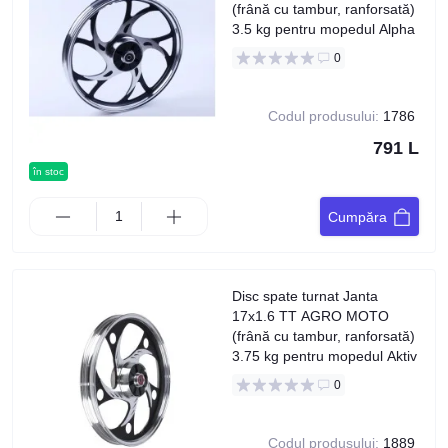
(frână cu tambur, ranforsată)
3.5 kg pentru mopedul Alpha
0
Codul produsului:
1786
791 L
în stoc
Cumpăra
Disc spate turnat Janta
17x1.6 TT AGRO MOTO
(frână cu tambur, ranforsată)
3.75 kg pentru mopedul Aktiv
0
Codul produsului:
1889