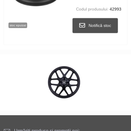
Codul produsului:
42993
Notifică stoc
stoc epuizat
Urmăriți produse și promoții noi: