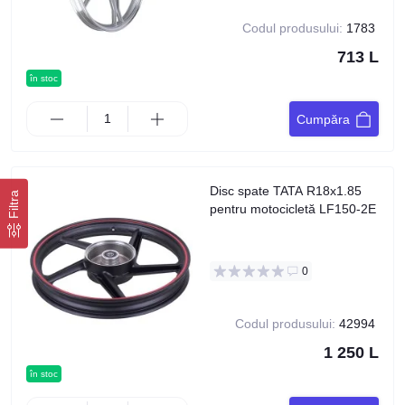
Codul produsului:
1783
713 L
în stoc
Cumpăra
Disc spate TATA R18x1.85
Filtra
pentru motocicletă LF150-2E
0
Codul produsului:
42994
1 250 L
în stoc