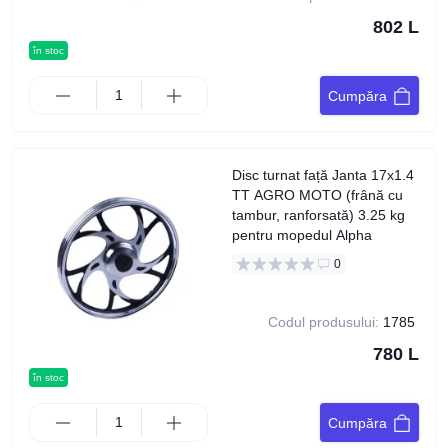
802 L
în stoc
Cumpăra
Disc turnat față Janta 17x1.4
TT AGRO MOTO (frână cu
tambur, ranforsată) 3.25 kg
pentru mopedul Alpha
0
Codul produsului:
1785
780 L
în stoc
Cumpăra