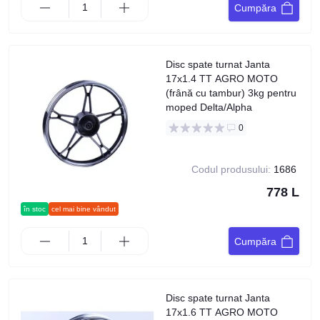
Cumpăra
Disc spate turnat Janta
17x1.4 TT AGRO MOTO
(frână cu tambur) 3kg pentru
moped Delta/Alpha
0
Codul produsului:
1686
778 L
în stoc
cel mai bine vândut
Cumpăra
Disc spate turnat Janta
17x1.6 TT AGRO MOTO