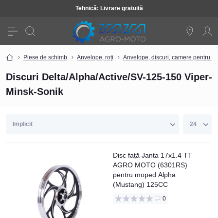
Tehnică: Livrare gratuită
Piese de schimb
Anvelope, roți
Anvelope, discuri, camere pentru m
Discuri Delta/Alpha/Active/SV-125-150 Viper-
Minsk-Sonik
Disc față Janta 17x1.4 TT
AGRO MOTO (6301RS)
pentru moped Alpha
(Mustang) 125CC
0