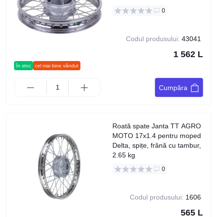
0
Codul produsului:
43041
1 562 L
în stoc
cel mai bine vândut
Cumpăra
Roată spate Janta TT AGRO
MOTO 17x1.4 pentru moped
Delta, spițe, frână cu tambur,
2.65 kg
0
Codul produsului:
1606
565 L