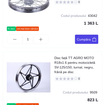
0
Codul produsului:
43042
1 363 L
în stoc
cel mai bine vândut
Cumpăra
Disc față TT AGRO MOTO
R18x1.6 pentru motocicletă
SV-125/150, turnat, negru,
frână pe disc
0
Codul produsului:
9509
823 L