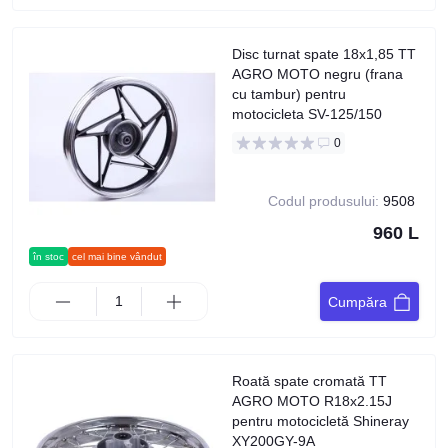
Disc turnat spate 18x1,85 TT
AGRO MOTO negru (frana
cu tambur) pentru
motocicleta SV-125/150
0
Codul produsului:
9508
960 L
în stoc
cel mai bine vândut
Cumpăra
Roată spate cromată TT
AGRO MOTO R18x2.15J
pentru motocicletă Shineray
XY200GY-9A