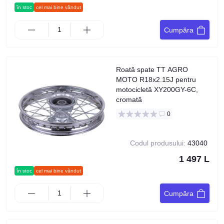
în stoc
cel mai bine vândut
Cumpăra
Roată spate TT AGRO
MOTO R18x2.15J pentru
motocicletă XY200GY-6C,
cromată
0
Codul produsului:
43040
1 497 L
în stoc
cel mai bine vândut
Cumpăra