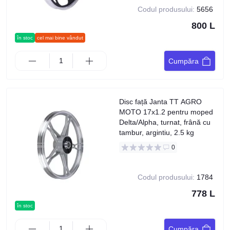
Codul produsului:
5656
800 L
în stoc
cel mai bine vândut
Cumpăra
Disc față Janta TT AGRO
MOTO 17x1.2 pentru moped
Delta/Alpha, turnat, frână cu
tambur, argintiu, 2.5 kg
0
Codul produsului:
1784
778 L
în stoc
Cumpăra