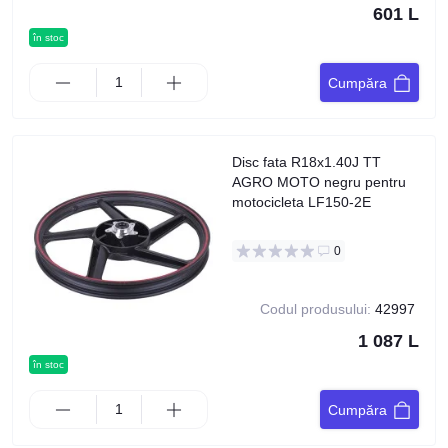
601 L
în stoc
Cumpăra
Disc fata R18x1.40J TT
AGRO MOTO negru pentru
motocicleta LF150-2E
0
Codul produsului:
42997
1 087 L
în stoc
Cumpăra