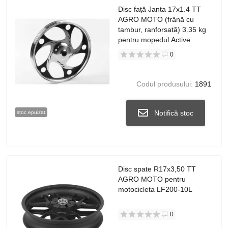
Disc față Janta 17x1.4 TT
AGRO MOTO (frână cu
tambur, ranforsată) 3.35 kg
pentru mopedul Active
0
Codul produsului:
1891
Notifică stoc
stoc epuizat
Disc spate R17x3,50 TT
AGRO MOTO pentru
motocicleta LF200-10L
0