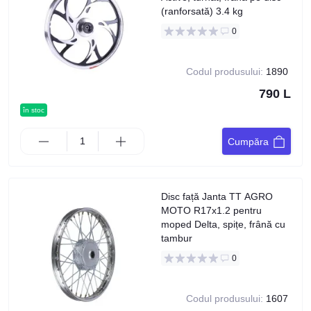
(ranforsată) 3.4 kg
0
Codul produsului:
1890
790 L
în stoc
Cumpăra
Disc față Janta TT AGRO
MOTO R17x1.2 pentru
moped Delta, spițe, frână cu
tambur
0
Codul produsului:
1607