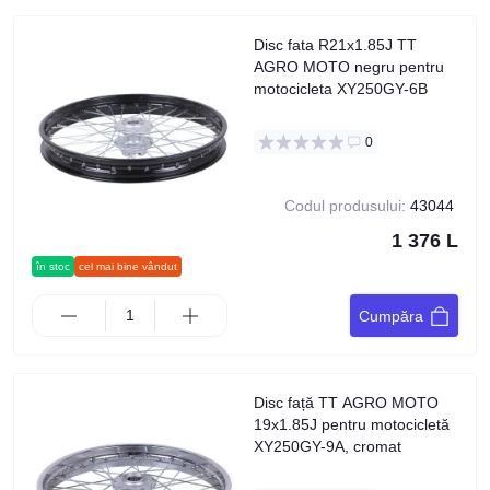
Disc fata R21x1.85J TT
AGRO MOTO negru pentru
motocicleta XY250GY-6B
0
Codul produsului:
43044
1 376 L
în stoc
cel mai bine vândut
Cumpăra
Disc față TT AGRO MOTO
19x1.85J pentru motocicletă
XY250GY-9A, cromat