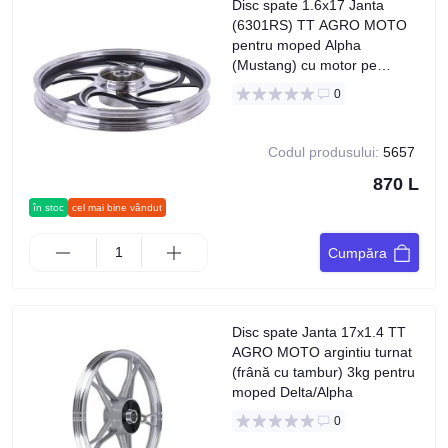
Disc spate 1.6x17 Janta
(6301RS) TT AGRO MOTO
pentru moped Alpha
(Mustang) cu motor pe
benzină de 125cc
0
Codul produsului:
5657
870 L
în stoc
cel mai bine vândut
Cumpăra
Disc spate Janta 17x1.4 TT
AGRO MOTO argintiu turnat
(frână cu tambur) 3kg pentru
moped Delta/Alpha
0