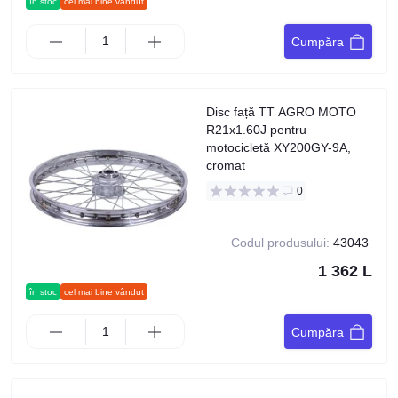
în stoc
cel mai bine vândut
Cumpăra
Disc față TT AGRO MOTO
R21x1.60J pentru
motocicletă XY200GY-9A,
cromat
0
Codul produsului:
43043
1 362 L
în stoc
cel mai bine vândut
Cumpăra