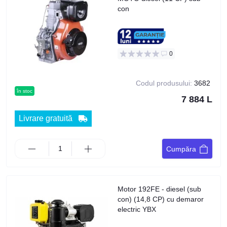
con
0
Codul produsului:
3682
în stoc
7 884 L
Livrare gratuită
Cumpăra
Motor 192FE - diesel (sub
con) (14,8 CP) cu demaror
electric YBX