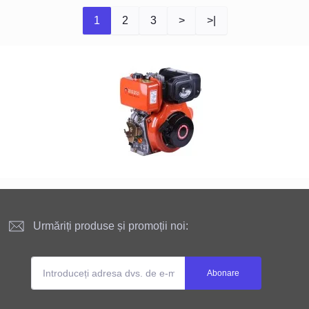
1
2
3
>
>|
Urmăriți produse și promoții noi:
Abonare