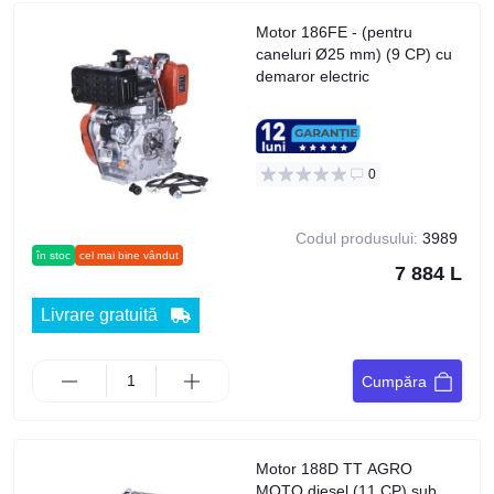
Motor 186FE - (pentru
caneluri Ø25 mm) (9 CP) cu
demaror electric
0
Codul produsului:
3989
în stoc
cel mai bine vândut
7 884 L
Livrare gratuită
Cumpăra
Motor 188D TT AGRO
MOTO diesel (11 CP) sub