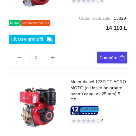
0
Codul produsului:
13829
în stoc
cel mai bine vândut
14 110 L
Livrare gratuită
Cumpăra
Motor diesel 173D TT AGRO
MOTO (cu ieșire pe arbore
pentru caneluri, 25 mm) 5
CP.
0