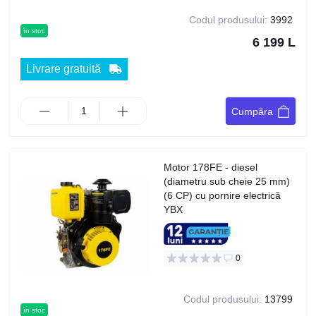
Codul produsului:
3992
în stoc
6 199 L
Livrare gratuită
Cumpăra
Motor 178FE - diesel
(diametru sub cheie 25 mm)
(6 CP) cu pornire electrică
YBX
0
Codul produsului:
13799
în stoc