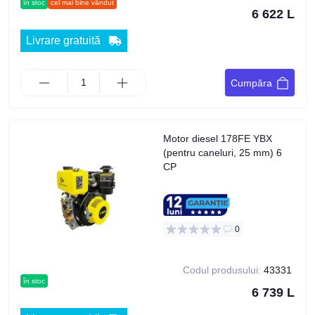
în stoc
cel mai bine vândut
6 622 L
Livrare gratuită
Cumpăra
Motor diesel 178FE YBX
(pentru caneluri, 25 mm) 6
CP
0
Codul produsului:
43331
în stoc
6 739 L