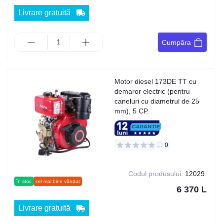
Livrare gratuită
Cumpăra
Motor diesel 173DE TT cu
demaror electric (pentru
caneluri cu diametrul de 25
mm), 5 CP.
0
Codul produsului:
12029
în stoc
cel mai bine vândut
6 370 L
Livrare gratuită