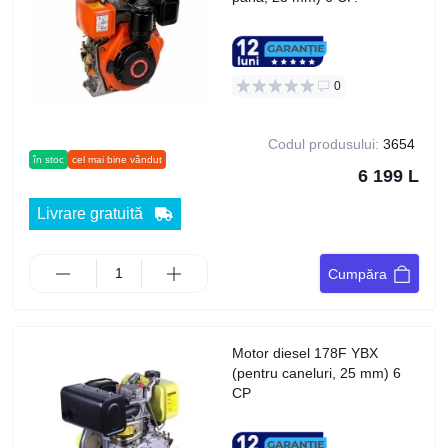
0
Codul produsului:
3654
în stoc
cel mai bine vândut
6 199 L
Livrare gratuită
Cumpăra
Motor diesel 178F YBX
(pentru caneluri, 25 mm) 6
CP