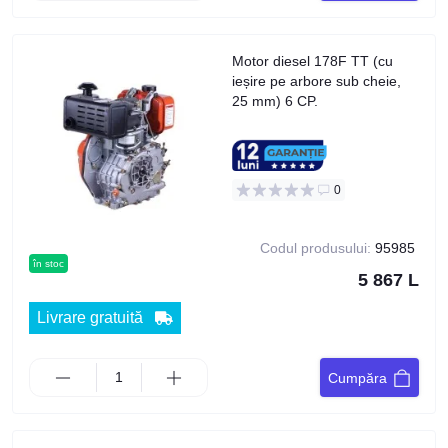
Motor diesel 178F TT (cu
ieșire pe arbore sub cheie,
25 mm) 6 CP.
0
Codul produsului:
95985
în stoc
5 867 L
Livrare gratuită
Cumpăra