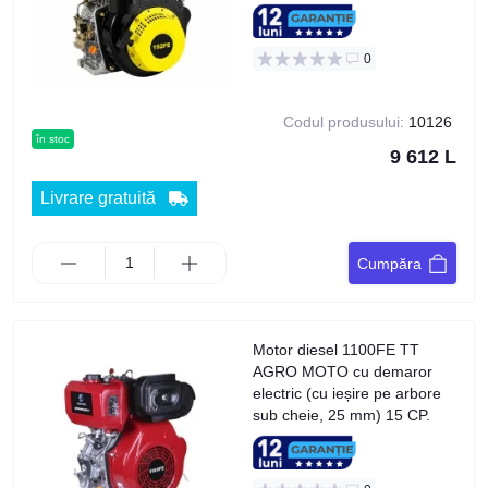
0
Codul produsului:
10126
în stoc
9 612 L
Livrare gratuită
Cumpăra
Motor diesel 1100FE TT
AGRO MOTO cu demaror
electric (cu ieșire pe arbore
sub cheie, 25 mm) 15 CP.