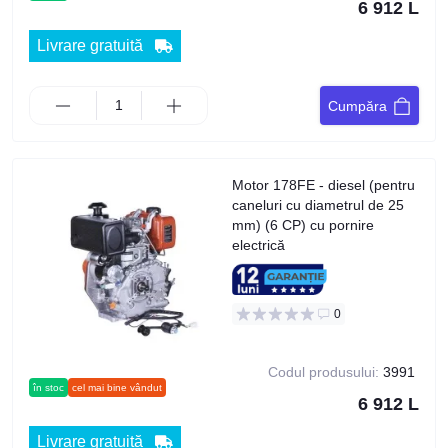
6 912 L
Livrare gratuită
Cumpăra
Motor 178FE - diesel (pentru
caneluri cu diametrul de 25
mm) (6 CP) cu pornire
electrică
0
Codul produsului:
3991
în stoc
cel mai bine vândut
6 912 L
Livrare gratuită