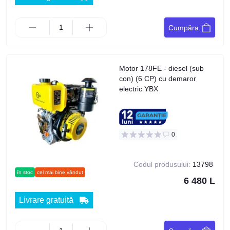
Cumpăra
Motor 178FE - diesel (sub
con) (6 CP) cu demaror
electric YBX
0
Codul produsului:
13798
în stoc
cel mai bine vândut
6 480 L
Livrare gratuită