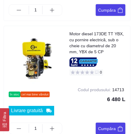
Cumpăra
Motor diesel 173DE TT YBX,
cu pornire electrică, sub o
cheie cu diametrul de 20
mm, YBX de 5 CP
0
Codul produsului:
14713
în stoc
cel mai bine vândut
6 480 L
Livrare gratuită
Filtra
Cumpăra