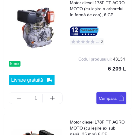
Motor diesel 178F TT AGRO
MOTO (cu ieșire a arborelui
în formă de con), 6 CP.
0
Codul produsului:
43134
în stoc
6 209 L
Livrare gratuită
Cumpăra
Motor diesel 178F TT AGRO
MOTO (cu ieșire ax sub
pană, 25 mm) 6 CP.