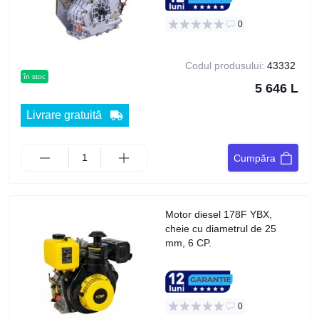
0
Codul produsului:
43332
în stoc
5 646 L
Livrare gratuită
Cumpăra
Motor diesel 178F YBX,
cheie cu diametrul de 25
mm, 6 CP.
0