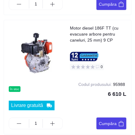
Cumpăra
Motor diesel 186F TT (cu
evacuare arbore pentru
caneluri, 25 mm) 9 CP
0
Codul produsului:
95988
în stoc
6 610 L
Livrare gratuită
Cumpăra