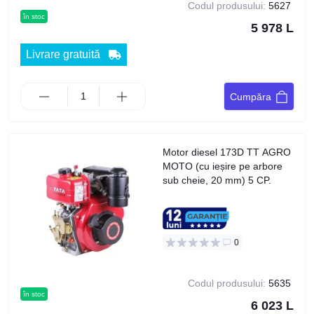
Codul produsului:
5627
în stoc
5 978 L
Livrare gratuită
Cumpăra
Motor diesel 173D TT AGRO
MOTO (cu ieșire pe arbore
sub cheie, 20 mm) 5 CP.
0
Codul produsului:
5635
în stoc
6 023 L