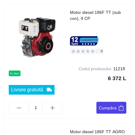
Motor diesel 186F TT (sub
con), 9 CP.
0
Codul produsului:
11218
în stoc
6 372 L
Livrare gratuită
Cumpăra
Motor diesel 186F TT AGRO