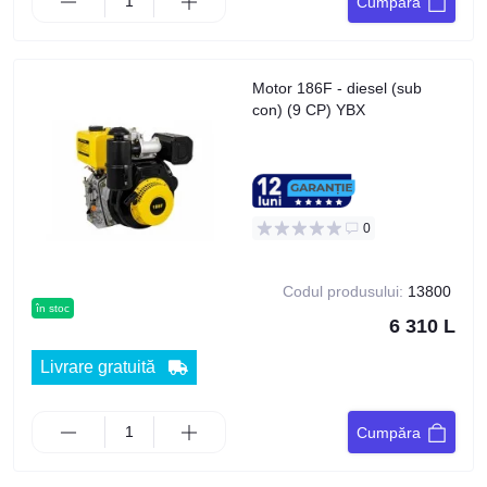
Cumpăra
Motor 186F - diesel (sub
con) (9 CP) YBX
0
Codul produsului:
13800
în stoc
6 310 L
Livrare gratuită
Cumpăra