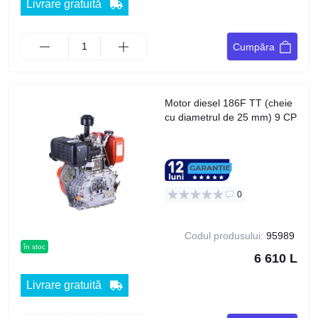
Livrare gratuită
Cumpăra
Motor diesel 186F TT (cheie
cu diametrul de 25 mm) 9 CP
0
Codul produsului:
95989
în stoc
6 610 L
Livrare gratuită