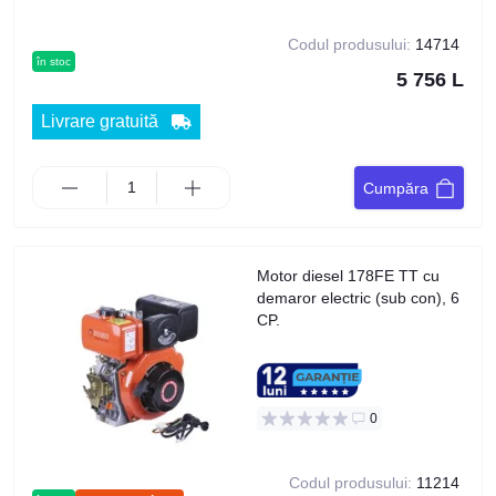
Codul produsului:
14714
în stoc
5 756 L
Livrare gratuită
Cumpăra
Motor diesel 178FE TT cu
demaror electric (sub con), 6
CP.
0
Codul produsului:
11214