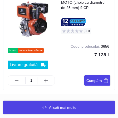
MOTO (cheie cu diametrul
de 25 mm) 9 CP
0
Codul produsului:
3656
în stoc
cel mai bine vândut
7 128 L
Livrare gratuită
Cumpăra
Afișați mai multe