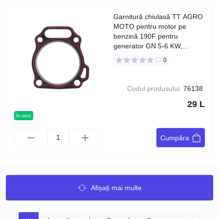
Garnitură chiulasă TT AGRO
MOTO pentru motor pe
benzină 190F pentru
generator GN 5-6 KW,
diametru 90 mm
0
Codul produsului:
76138
29 L
în stoc
Cumpăra
Afișați mai multe