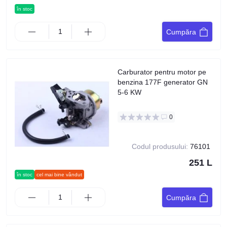
în stoc
Cumpăra
Carburator pentru motor pe
benzina 177F generator GN
5-6 KW
0
Codul produsului:
76101
251 L
în stoc
cel mai bine vândut
Cumpăra