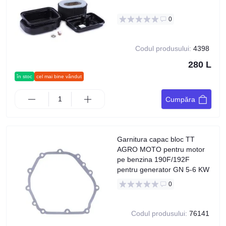
0
Codul produsului:
4398
280 L
în stoc
cel mai bine vândut
Cumpăra
Garnitura capac bloc TT
AGRO MOTO pentru motor
pe benzina 190F/192F
pentru generator GN 5-6 KW
0
Codul produsului:
76141