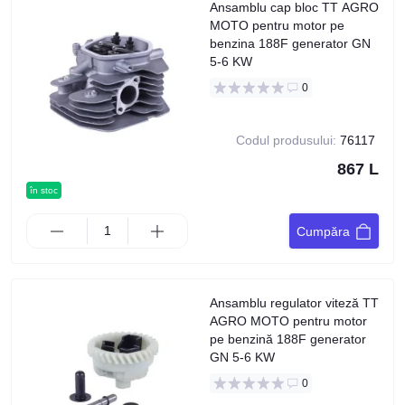
Ansamblu cap bloc TT AGRO
MOTO pentru motor pe
benzina 188F generator GN
5-6 KW
0
Codul produsului:
76117
867 L
în stoc
Cumpăra
Ansamblu regulator viteză TT
AGRO MOTO pentru motor
pe benzină 188F generator
GN 5-6 KW
0