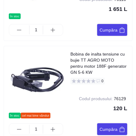
1 651 L
în stoc
Cumpăra
Bobina de inalta tensiune cu
bujie TT AGRO MOTO
pentru motor 188F generator
GN 5-6 KW
0
Codul produsului:
76129
120 L
în stoc
cel mai bine vândut
Cumpăra