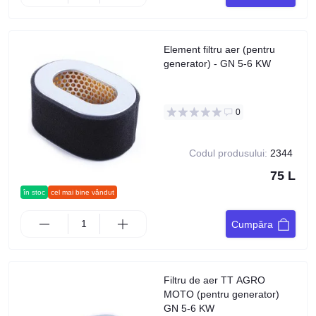
Element filtru aer (pentru
generator) - GN 5-6 KW
0
Codul produsului:
2344
75 L
în stoc
cel mai bine vândut
Cumpăra
Filtru de aer TT AGRO
MOTO (pentru generator)
GN 5-6 KW