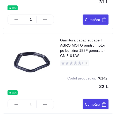
31 L
în stoc
Cumpăra
Garnitura capac supape TT
AGRO MOTO pentru motor
pe benzina 188F generator
GN 5-6 KW
0
Codul produsului:
76142
22 L
în stoc
Cumpăra