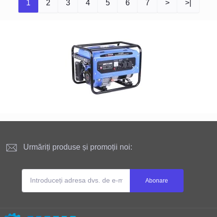
1
2
3
4
5
6
7
>
>|
Urmăriți produse și promoții noi:
Abonare