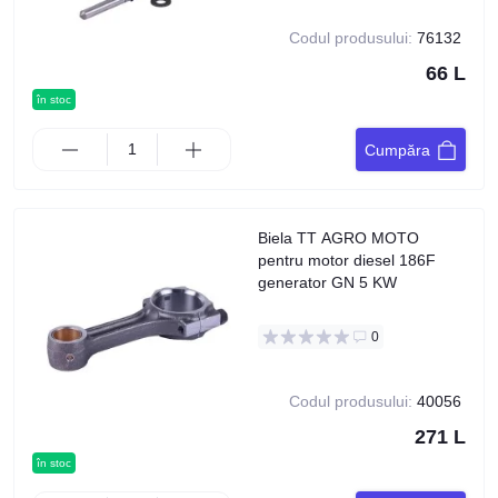
Codul produsului:
76132
66 L
în stoc
Cumpăra
Biela TT AGRO MOTO
pentru motor diesel 186F
generator GN 5 KW
0
Codul produsului:
40056
271 L
în stoc