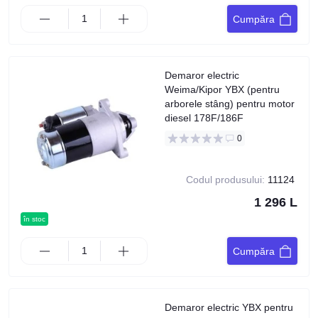
Cumpăra
Demaror electric
Weima/Kipor YBX (pentru
arborele stâng) pentru motor
diesel 178F/186F
0
Codul produsului:
11124
1 296 L
în stoc
Cumpăra
Demaror electric YBX pentru