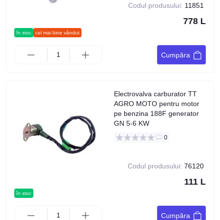
Codul produsului:
11851
778 L
în stoc
cel mai bine vândut
Cumpăra
Electrovalva carburator TT
AGRO MOTO pentru motor
pe benzina 188F generator
GN 5-6 KW
0
Codul produsului:
76120
111 L
în stoc
Cumpăra