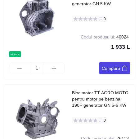
generator GN 5 KW
0
Codul produsului:
40024
1 933 L
în stoc
Cumpăra
Bloc motor TT AGRO MOTO
pentru motor pe benzina
190F generator GN 5-6 KW
0
Codul produsului:
76113