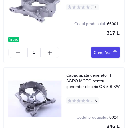
0
Codul produsului:
66001
317 L
în stoc
Cumpăra
Capac spate generator TT
AGRO MOTO pentru
generator electric GN 5-6 KW
0
Codul produsului:
8024
346 L