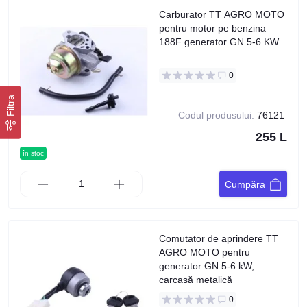
Carburator TT AGRO MOTO
pentru motor pe benzina
188F generator GN 5-6 KW
0
Filtra
Codul produsului:
76121
255 L
în stoc
Cumpăra
Comutator de aprindere TT
AGRO MOTO pentru
generator GN 5-6 kW,
carcasă metalică
0