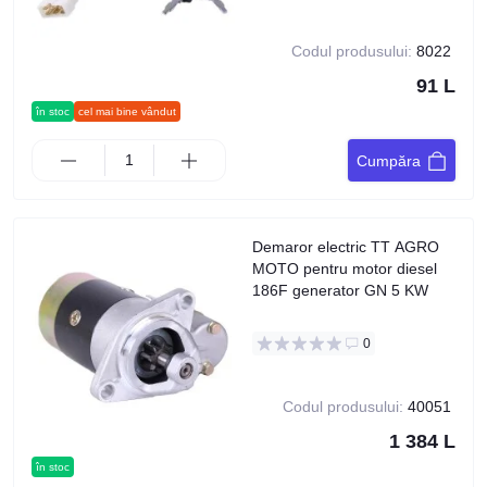
Codul produsului:
8022
91 L
în stoc
cel mai bine vândut
Cumpăra
Demaror electric TT AGRO
MOTO pentru motor diesel
186F generator GN 5 KW
0
Codul produsului:
40051
1 384 L
în stoc