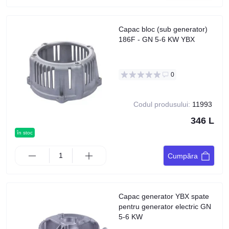
Capac bloc (sub generator)
186F - GN 5-6 KW YBX
0
Codul produsului:
11993
346 L
în stoc
Cumpăra
Capac generator YBX spate
pentru generator electric GN
5-6 KW