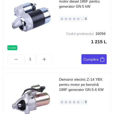
motor diesel 186F pentru
generator GN 5 kW
0
Codul produsului:
16094
1 215 L
în stoc
Cumpăra
Demaror electric Z-14 YBX
pentru motor pe benzină
188F generator GN 5-6 KW
0