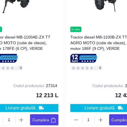
c
în stoc
tor diesel MB-1100AE-ZX TT
Tractor diesel MB-1100B-ZX T
 MOTO (cutie de viteze),
AGRO MOTO (cutie de viteze),
r 178FE (6 CP), VERDE
motor 186F (9 CP), VERDE
0
0
Codul produsului:
27314
Codul produsului:
2
12 213 L
12 4
Livrare gratuită
Livrare gratuită
Cumpăra
Cumpăr