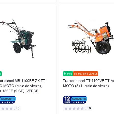
c
în stoc
cel mai bine vândut
tor diesel MB-1100BE-ZX TT
Tractor diesel TT-1100VE TT 
 MOTO (cutie de viteze),
MOTO (3+1, cutie de viteze)
r 186FE (9 CP), VERDE
0
0