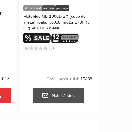
stoc epuizat
noutate
promoție
T
Motobloc MB-1000D-ZX (cutie de
viteze) roată 4.00x8, motor 173F (5
CP) VERDE - diesel
0
0113
Codul produsului:
15438
g
Notifică stoc