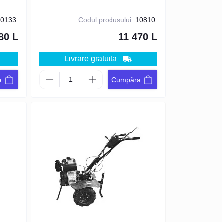
0133
Codul produsului:
10810
80 L
11 470 L
Livrare gratuită
a
Cumpăra