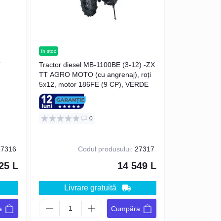
în stoc
T
Tractor diesel MB-1100BE (3-12) -ZX
TT AGRO MOTO (cu angrenaj), roți
5x12, motor 186FE (9 CP), VERDE
0
7316
Codul produsului:
27317
25 L
14 549 L
Livrare gratuită
a
Cumpăra