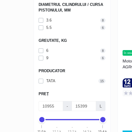
DIAMETRUL CILINDRULUI / CURSA
PISTONULUI, MM
3.6
8
5.5
6
GREUTATE, KG
6
8
în sto
9
6
Moto
AGRO
PRODUCATOR
TATA
15
PREȚ
-
L
11.0 k
12.1 k
13.2 k
14.3 k
15.4 k