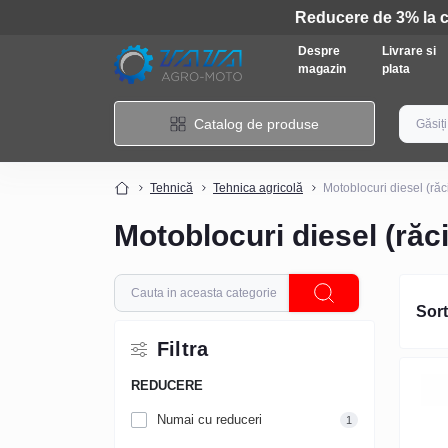
Despre
Livrare si
magazin
plata
Catalog de produse
Tehnică
Tehnica agricolă
Motoblocuri diesel (răc
Motoblocuri diesel (răci
Sort
Filtra
REDUCERE
Numai cu reduceri
1