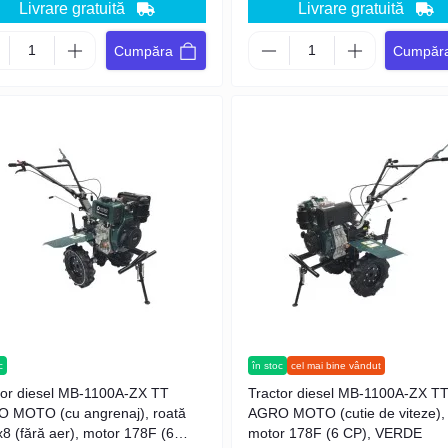
Livrare gratuită
Livrare gratuită
Cumpăra
Cumpăr
c
în stoc
cel mai bine vândut
tor diesel MB-1100A-ZX TT
Tractor diesel MB-1100A-ZX T
 MOTO (cu angrenaj), roată
AGRO MOTO (cutie de viteze),
x8 (fără aer), motor 178F (6
motor 178F (6 CP), VERDE