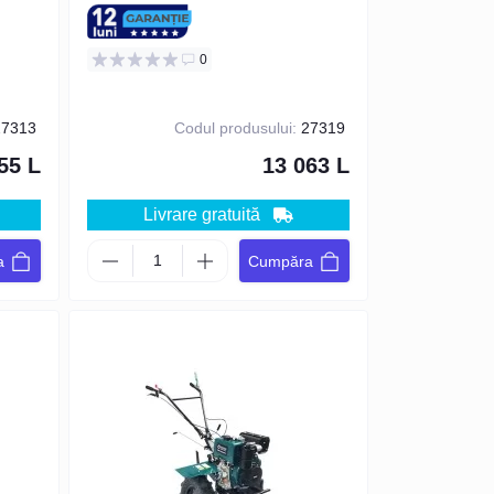
CP), VERDE
0
7313
Codul produsului:
27319
55 L
13 063 L
Livrare gratuită
a
Cumpăra