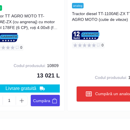
analog
c
Tractor diesel TT-1100AE-ZX T
tor TT AGRO MOTO TT-
AGRO MOTO (cutie de viteze)
AE-ZX (cu angrenaj) cu motor
l 178FE (6 CP), roți 4.00x8 (fără
0
0
Codul produsului:
10809
13 021 L
Codul produsului:
1
Livrare gratuită
Cumpără un analo
Cumpăra