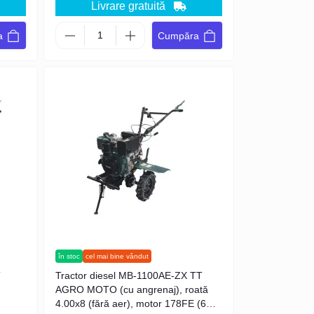
Livrare gratuită
a
Cumpăra
în stoc
cel mai bine vândut
T
Tractor diesel MB-1100AE-ZX TT
AGRO MOTO (cu angrenaj), roată
4.00x8 (fără aer), motor 178FE (6