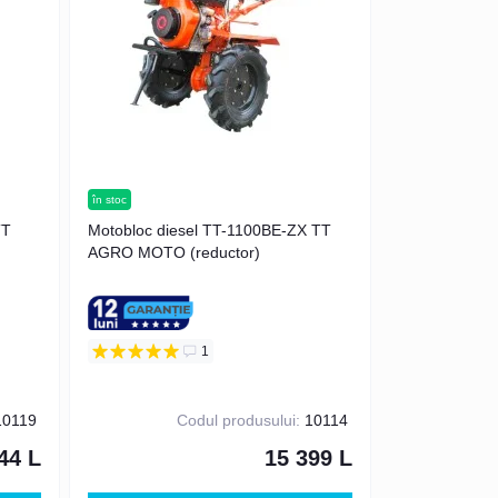
în stoc
TT
Motobloc diesel TT-1100BE-ZX TT
AGRO MOTO (reductor)
1
0119
Codul produsului:
10114
44 L
15 399 L