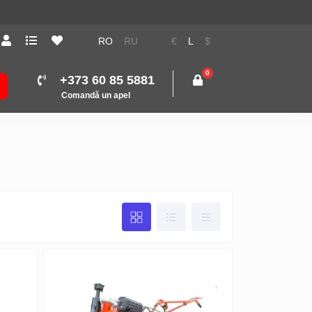
RO
RU
€
L
$
0
+373 60 85 5881
Comandă un apel