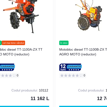
c
cel mai bine vândut
în stoc
bloc diesel TT-1100A-ZX TT
Motobloc diesel TT-1100B-ZX 
 MOTO (reductor)
AGRO MOTO (reductor)
0
0
Codul produsului:
10112
Codul produsului:
1
11 162 L
12 7