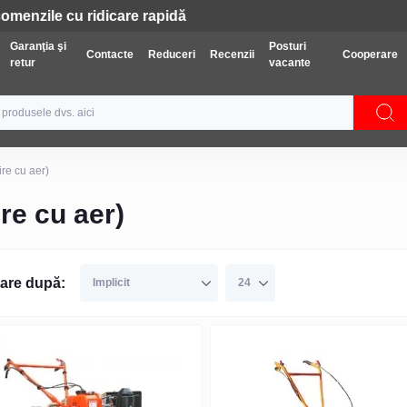
Tehnică: Livrare gratuită
Garanţia şi
Posturi
Contacte
Reduceri
Recenzii
Cooperare
retur
vacante
ire cu aer)
re cu aer)
are după: