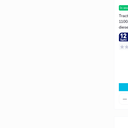
în sto
Trac
1100
diese
aer)