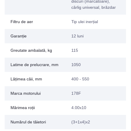
discuri (marcatoare),
cârlig universal, brăzdar
Filtru de aer
Tip ulei inerțial
Garanție
12 luni
Greutate ambalată, kg
115
Latime de prelucrare, mm
1050
Lățimea căii, mm
400 - 550
Marca motorului
178F
Mărimea roții
4.00x10
Numărul de tăietori
(3+1x4)x2