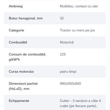
Ambreiaj
Multidisc, contact cu ulei
Butuc hexagonal, mm
32
Categorie
Tractor cu mers pe jos
Combustibil
Motorină
Consum de combustibil,
225
g/kW*h
Cursa motorului
patru timpi
Dimensiuni pachet
980x560x840
(HxLxD), mm
Echipamente
Cutter - 3 secțiuni a câte 4
cuțite (pe fiecare parte),