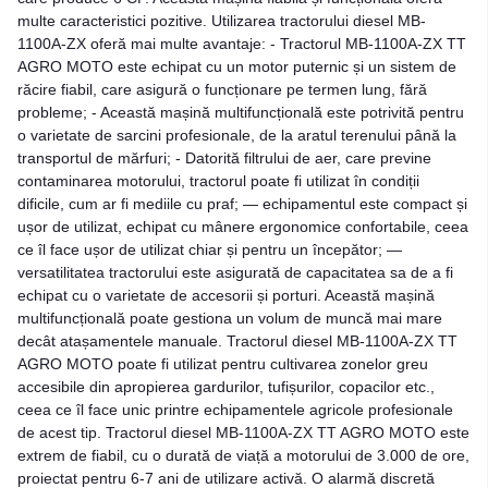
multe caracteristici pozitive. Utilizarea tractorului diesel MB-
1100A-ZX oferă mai multe avantaje: - Tractorul MB-1100A-ZX TT
AGRO MOTO este echipat cu un motor puternic și un sistem de
răcire fiabil, care asigură o funcționare pe termen lung, fără
probleme; - Această mașină multifuncțională este potrivită pentru
o varietate de sarcini profesionale, de la aratul terenului până la
transportul de mărfuri; - Datorită filtrului de aer, care previne
contaminarea motorului, tractorul poate fi utilizat în condiții
dificile, cum ar fi mediile cu praf; — echipamentul este compact și
ușor de utilizat, echipat cu mânere ergonomice confortabile, ceea
ce îl face ușor de utilizat chiar și pentru un începător; —
versatilitatea tractorului este asigurată de capacitatea sa de a fi
echipat cu o varietate de accesorii și porturi. Această mașină
multifuncțională poate gestiona un volum de muncă mai mare
decât atașamentele manuale. Tractorul diesel MB-1100A-ZX TT
AGRO MOTO poate fi utilizat pentru cultivarea zonelor greu
accesibile din apropierea gardurilor, tufișurilor, copacilor etc.,
ceea ce îl face unic printre echipamentele agricole profesionale
de acest tip. Tractorul diesel MB-1100A-ZX TT AGRO MOTO este
extrem de fiabil, cu o durată de viață a motorului de 3.000 de ore,
proiectat pentru 6-7 ani de utilizare activă. O alarmă discretă