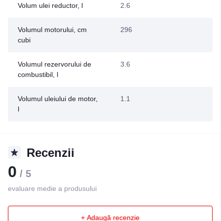
Volum ulei reductor, l
2.6
Volumul motorului, cm
296
cubi
Volumul rezervorului de
3.6
combustibil, l
Volumul uleiului de motor,
1.1
l
Recenzii
0
/ 5
evaluare medie a produsului
+ Adaugă recenzie