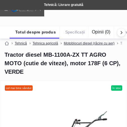
Tehnică: Livrare gratuită
Opinii (0)
Totul despre produs
Specificații
Într
Tehnică
Tehnica agricolă
Motoblocuri diesel (răcire cu aer)
Trac
Tractor diesel MB-1100A-ZX TT AGRO
MOTO (cutie de viteze), motor 178F (6 CP),
VERDE
cel mai bine vândut
în stoc