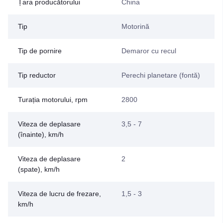
Țara producătorului
China
Tip
Motorină
Tip de pornire
Demaror cu recul
Tip reductor
Perechi planetare (fontă)
Turația motorului, rpm
2800
Viteza de deplasare
3,5 - 7
(înainte), km/h
Viteza de deplasare
2
(spate), km/h
Viteza de lucru de frezare,
1,5 - 3
km/h