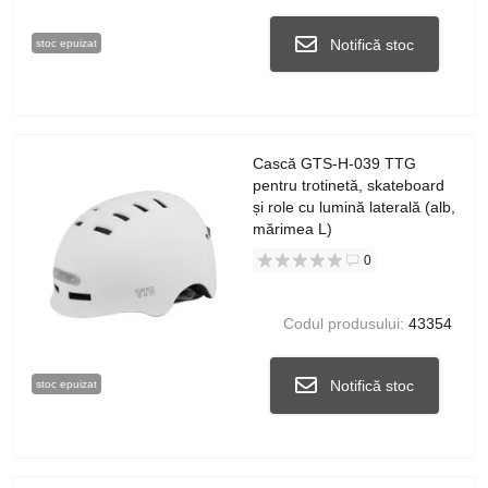
Notifică stoc
stoc epuizat
Cască GTS-H-039 TTG
pentru trotinetă, skateboard
și role cu lumină laterală (alb,
mărimea L)
0
Codul produsului:
43354
Notifică stoc
stoc epuizat