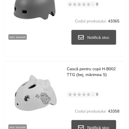
0
Codul produsului:
43365
Notifică stoc
stoc epuizat
Cască pentru copii H-B002
TTG (bej, mărimea S)
0
Codul produsului:
43358
Notifică stoc
stoc epuizat