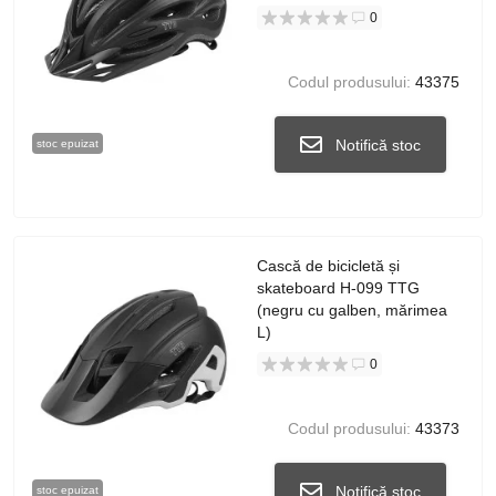
0
Codul produsului:
43375
Notifică stoc
stoc epuizat
Cască de bicicletă și
skateboard H-099 TTG
(negru cu galben, mărimea
L)
0
Codul produsului:
43373
Notifică stoc
stoc epuizat