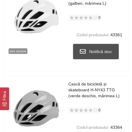
(galben, mărimea L)
0
Codul produsului:
43361
Notifică stoc
stoc epuizat
Cască de bicicletă și
skateboard H-NY43 TTG
Filtra
(verde deschis, mărimea L)
0
Codul produsului:
43364