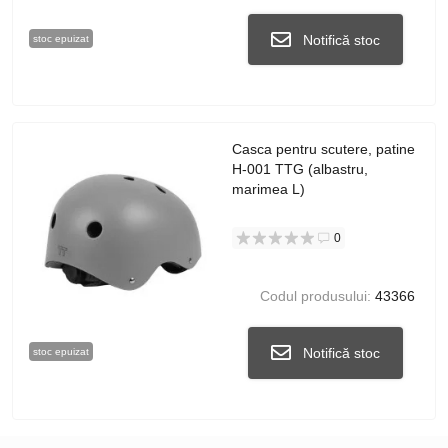
Notifică stoc
stoc epuizat
Casca pentru scutere, patine
H-001 TTG (albastru,
marimea L)
0
Codul produsului:
43366
Notifică stoc
stoc epuizat