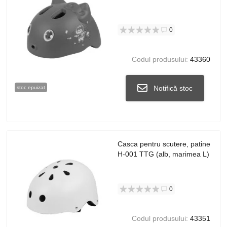
0
Codul produsului:
43360
Notifică stoc
stoc epuizat
Casca pentru scutere, patine
H-001 TTG (alb, marimea L)
0
Codul produsului:
43351