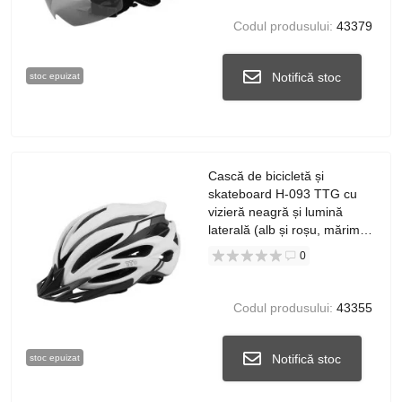
Codul produsului:
43379
Notifică stoc
stoc epuizat
Cască de bicicletă și
skateboard H-093 TTG cu
vizieră neagră și lumină
laterală (alb și roșu, mărimea
L)
0
Codul produsului:
43355
Notifică stoc
stoc epuizat