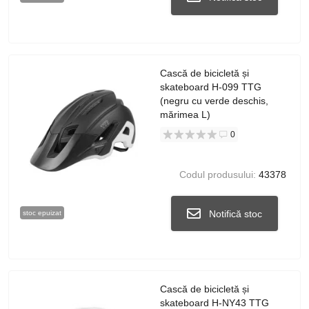
Cască de bicicletă și
skateboard H-099 TTG
(negru cu verde deschis,
mărimea L)
0
Codul produsului:
43378
Notifică stoc
stoc epuizat
Cască de bicicletă și
skateboard H-NY43 TTG