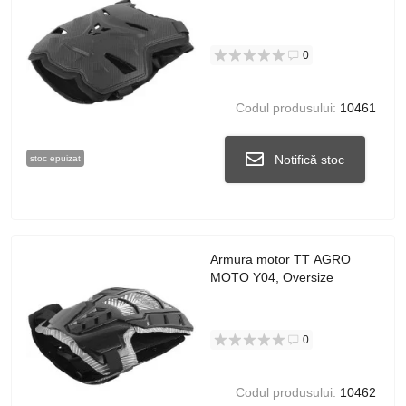
0
Codul produsului:
10461
Notifică stoc
stoc epuizat
Armura motor TT AGRO
MOTO Y04, Oversize
0
Codul produsului:
10462