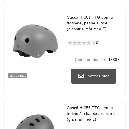
Cască H-001 TTG pentru
trotinete, patine și role
(albastru, mărimea S)
0
Codul produsului:
43367
Notifică stoc
stoc epuizat
Cască H-056 TTG pentru
trotinetă, skateboard și role
(gri, mărimea L)