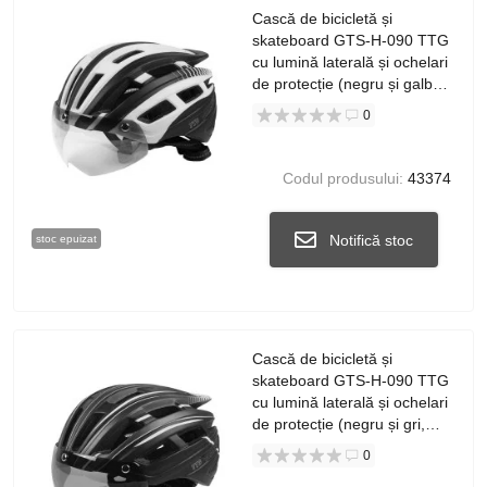
Cască de bicicletă și
skateboard GTS-H-090 TTG
cu lumină laterală și ochelari
de protecție (negru și galben,
mărimea L)
0
Codul produsului:
43374
Notifică stoc
stoc epuizat
Cască de bicicletă și
skateboard GTS-H-090 TTG
cu lumină laterală și ochelari
de protecție (negru și gri,
mărimea L)
0