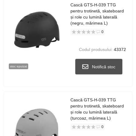
Cască GTS-H-039 TTG
pentru trotinetă, skateboard
și role cu lumină laterală
(negru, mărimea L)
0
Codul produsului:
43372
Notifică stoc
stoc epuizat
Cască GTS-H-039 TTG
pentru trotinetă, skateboard
și role cu lumină laterală
(turcoaz, mărimea L)
0