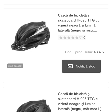
Cască de bicicletă și
skateboard H-093 TTG cu
vizieră neagră și lumină
laterală (negru și roșu,
mărimea L)
0
Codul produsului:
43376
Notifică stoc
stoc epuizat
Cască de bicicletă și
skateboard H-093 TTG cu
vizieră neagră și lumină
laterală (negru, mărimea L)