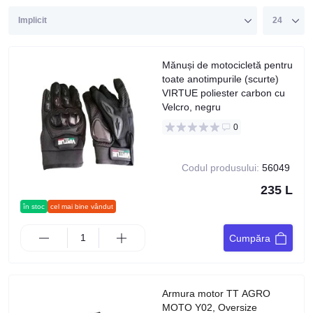
Mănuși de motocicletă pentru
toate anotimpurile (scurte)
VIRTUE poliester carbon cu
Velcro, negru
0
Codul produsului:
56049
235 L
în stoc
cel mai bine vândut
Cumpăra
Armura motor TT AGRO
MOTO Y02, Oversize