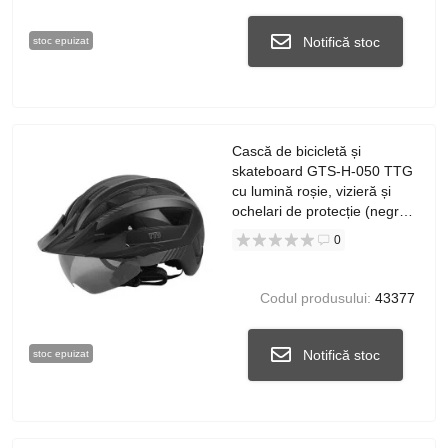
Notifică stoc
stoc epuizat
Cască de bicicletă și
skateboard GTS-H-050 TTG
cu lumină roșie, vizieră și
ochelari de protecție (negru
și roșu, mărimea L)
0
Codul produsului:
43377
Notifică stoc
stoc epuizat