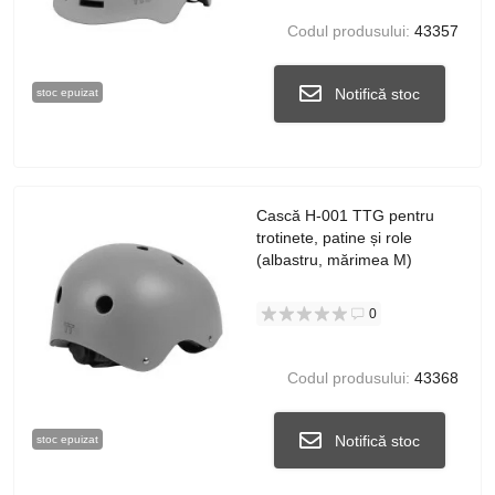
Codul produsului:
43357
Notifică stoc
stoc epuizat
Cască H-001 TTG pentru
trotinete, patine și role
(albastru, mărimea M)
0
Codul produsului:
43368
Notifică stoc
stoc epuizat