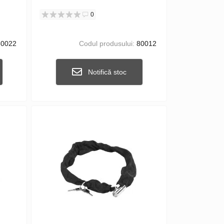
0
0022
Codul produsului:
80012
Notifică stoc