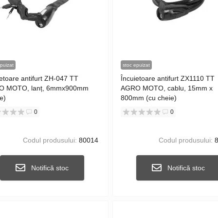
puizat
stoc epuizat
ietoare antifurt ZH-047 TT
Încuietoare antifurt ZX1110 TT
O MOTO, lanț, 6mmx900mm
AGRO MOTO, cablu, 15mm x
e)
800mm (cu cheie)
0
0
Codul produsului:
80014
Codul produsului:
8
Notifică stoc
Notifică stoc