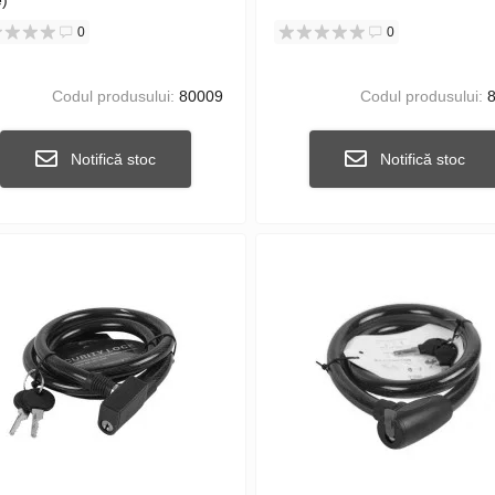
e)
0
0
Codul produsului:
80009
Codul produsului:
8
Notifică stoc
Notifică stoc