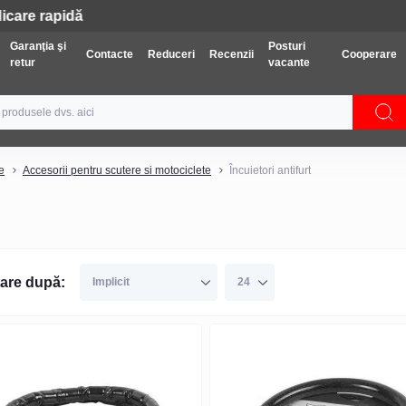
Tehnică: Livrare gratuită
Garanţia şi
Posturi
Contacte
Reduceri
Recenzii
Cooperare
retur
vacante
e
Accesorii pentru scutere si motociclete
Încuietori antifurt
are după: