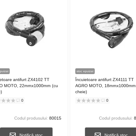
puizat
stoc epuizat
ietoare antifurt ZX4102 TT
Încuietoare antifurt ZX4111 TT
O MOTO, 22mmx1000mm (cu
AGRO MOTO, 18mmx1000mm 
e)
cheie)
0
0
Codul produsului:
80015
Codul produsului:
8
Notifică stoc
Notifică stoc