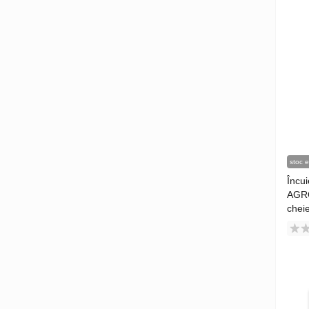
stoc e
Încu
AGR
chei