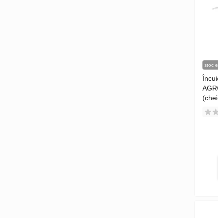
stoc e
Încu
AGR
(chei