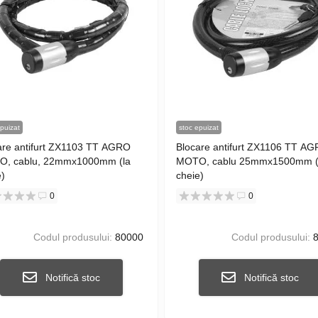
puizat
stoc epuizat
are antifurt ZX1103 TT AGRO
Blocare antifurt ZX1106 TT A
, cablu, 22mmx1000mm (la
MOTO, cablu 25mmx1500mm (
e)
cheie)
0
0
Codul produsului:
80000
Codul produsului:
8
Notifică stoc
Notifică stoc