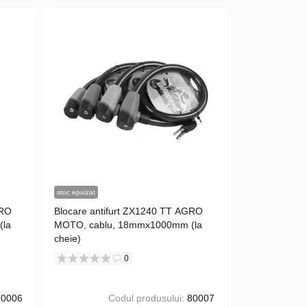
stoc epuizat
GRO
Blocare antifurt ZX1240 TT AGRO
(la
MOTO, cablu, 18mmx1000mm (la
cheie)
0
0006
Codul produsului:
80007