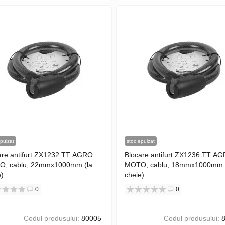
puizat
stoc epuizat
are antifurt ZX1232 TT AGRO
Blocare antifurt ZX1236 TT A
, cablu, 22mmx1000mm (la
MOTO, cablu, 18mmx1000mm 
e)
cheie)
0
0
Codul produsului:
80005
Codul produsului:
8