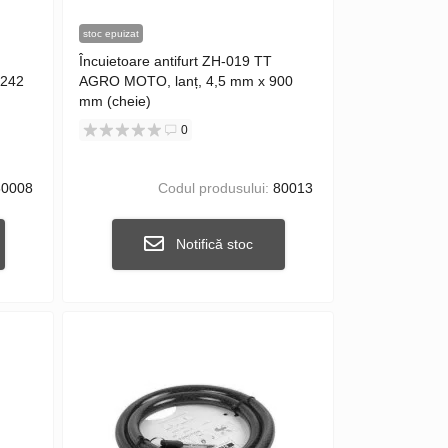
stoc epuizat
Încuietoare antifurt ZH-019 TT
1242
AGRO MOTO, lanț, 4,5 mm x 900
mm (cheie)
0
0008
Codul produsului:
80013
Notifică stoc