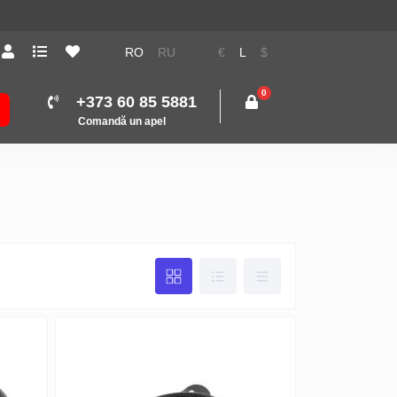
RO
RU
€
L
$
0
+373 60 85 5881
Comandă un apel