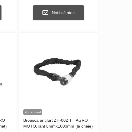
Notifică stoc
stoc epuizat
GRO
Broasca antifurt ZH-002 TT AGRO
net)
MOTO, lant 8mmx1000mm (la cheie)