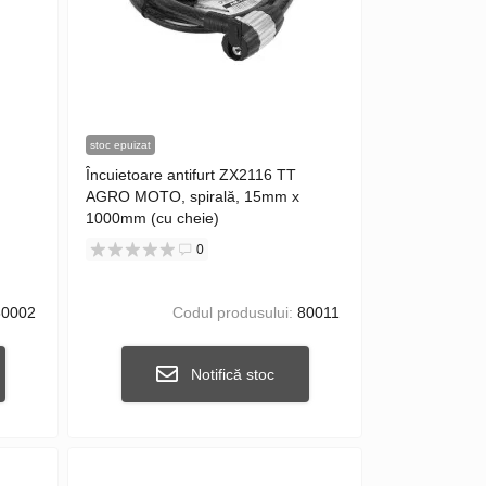
stoc epuizat
Încuietoare antifurt ZX2116 TT
AGRO MOTO, spirală, 15mm x
1000mm (cu cheie)
0
0002
Codul produsului:
80011
Notifică stoc