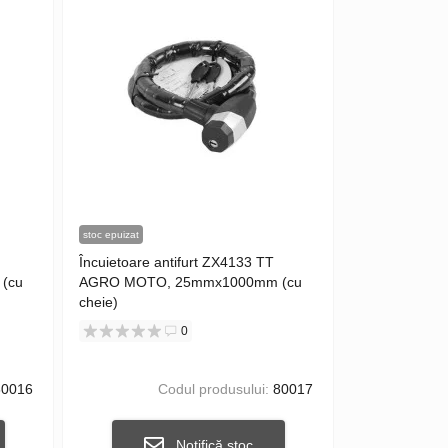
stoc epuizat
Încuietoare antifurt ZX4133 TT
(cu
AGRO MOTO, 25mmx1000mm (cu
cheie)
0
0016
Codul produsului:
80017
Notifică stoc