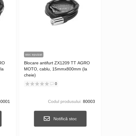
stoc epuizat
GRO
Blocare antifurt ZX1209 TT AGRO
la
MOTO, cablu, 15mmx800mm (la
cheie)
0
0001
Codul produsului:
80003
Notifică stoc