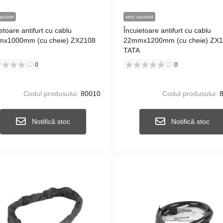
puizat
stoc epuizat
etoare antifurt cu cablu
Încuietoare antifurt cu cablu
x1000mm (cu cheie) ZX2108
22mmx1200mm (cu cheie) ZX
TATA
0
0
Codul produsului:
80010
Codul produsului:
8
Notifică stoc
Notifică stoc