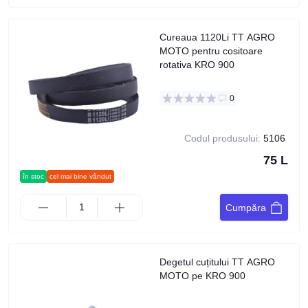
Cureaua 1120Li TT AGRO
MOTO pentru cositoare
rotativa KRO 900
0
Codul produsului:
5106
75 L
în stoc
cel mai bine vândut
Cumpăra
Degetul cuțitului TT AGRO
MOTO pe KRO 900