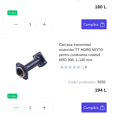
180 L
în stoc
Cumpăra
Carcasa transmisiei
motorului TT AGRO MOTO
pentru cositoarea rotativă
KRO 900, L-140 mm
0
Codul produsului:
5032
194 L
în stoc
Cumpăra