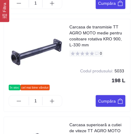
Cumpăra
Filtra
Carcasa de transmisie TT
AGRO MOTO medie pentru
cositoare rotativa KRO 900,
L-330 mm
0
Codul produsului:
5033
198 L
în stoc
cel mai bine vândut
Cumpăra
Carcasa superioară a cutiei
de viteze TT AGRO MOTO