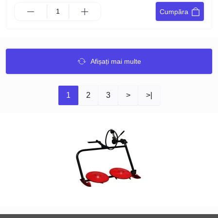
Cumpăra
Afișați mai multe
1
2
3
>
>|