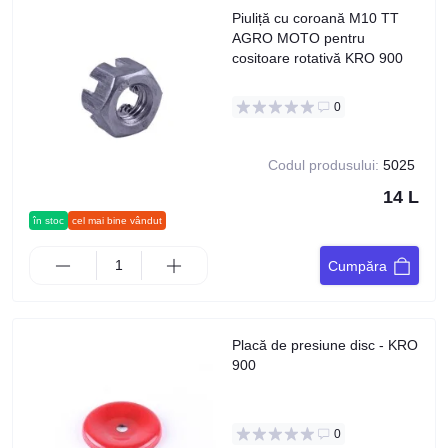
Piuliță cu coroană M10 TT
AGRO MOTO pentru
cositoare rotativă KRO 900
0
Codul produsului:
5025
14 L
în stoc
cel mai bine vândut
Cumpăra
Placă de presiune disc - KRO
900
0