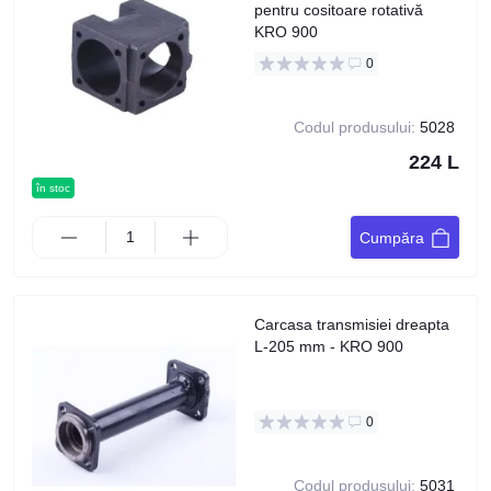
pentru cositoare rotativă
KRO 900
0
Codul produsului:
5028
224 L
în stoc
Cumpăra
Carcasa transmisiei dreapta
L-205 mm - KRO 900
0
Codul produsului:
5031