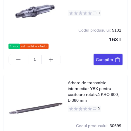
0
Codul produsului:
5101
163 L
în stoc
cel mai bine vândut
Cumpăra
Arbore de transmisie
intermediar YBX pentru
cositoare rotativă KRO 900,
L-380 mm
0
Codul produsului:
30699