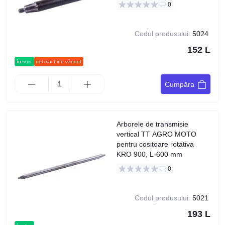
0
Codul produsului:
5024
152 L
în stoc
cel mai bine vândut
Cumpăra
Arborele de transmisie
vertical TT AGRO MOTO
pentru cositoare rotativa
KRO 900, L-600 mm
0
Codul produsului:
5021
193 L