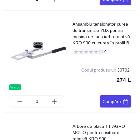
Ansamblu tensionator curea
de transmisie YBX pentru
mașina de tuns iarba rotativă
KRO 900 cu curea în profil B
0
Codul produsului:
30702
274 L
în stoc
Cumpăra
Arbore de placă TT AGRO
MOTO pentru cositoare
rotativă KRO 900