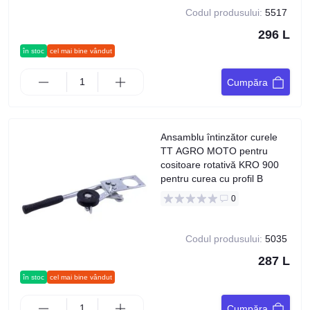
Codul produsului:
5517
296 L
în stoc
cel mai bine vândut
Cumpăra
Ansamblu întinzător curele
TT AGRO MOTO pentru
cositoare rotativă KRO 900
pentru curea cu profil B
0
Codul produsului:
5035
287 L
în stoc
cel mai bine vândut
Cumpăra