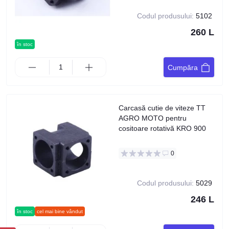
Codul produsului:
5102
260 L
în stoc
Cumpăra
Carcasă cutie de viteze TT
AGRO MOTO pentru
cositoare rotativă KRO 900
0
Codul produsului:
5029
246 L
în stoc
cel mai bine vândut