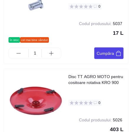
0
Codul produsului:
5037
17 L
în stoc
cel mai bine vândut
Cumpăra
Disc TT AGRO MOTO pentru
cositoare rotativa KRO 900
0
Codul produsului:
5026
403 L