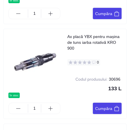
în stoc
Cumpăra
Ax placă YBX pentru mașina
de tuns iarba rotativă KRO
900
0
Codul produsului:
30696
133 L
în stoc
Cumpăra