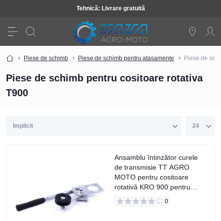
Tehnică: Livrare gratuită
Piese de schimb
Piese de schimb pentru atasamente
Piese de schi
Piese de schimb pentru cositoare rotativa
T900
Ansamblu întinzător curele
de transmisie TT AGRO
MOTO pentru cositoare
rotativă KRO 900 pentru
curea profil A
0