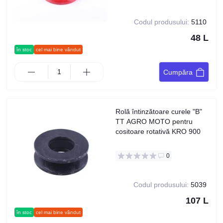
Codul produsului:
5110
48 L
în stoc
cel mai bine vândut
Cumpăra
Rolă întinzătoare curele "B"
TT AGRO MOTO pentru
cositoare rotativă KRO 900
0
Codul produsului:
5039
107 L
în stoc
cel mai bine vândut