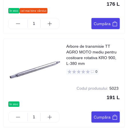
176 L
în stoc
cel mai bine vândut
Cumpăra
Arbore de transmisie TT
AGRO MOTO mediu pentru
cositoare rotativa KRO 900,
L-380 mm
0
Codul produsului:
5023
191 L
în stoc
Cumpăra