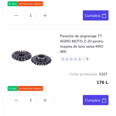
în stoc
cel mai bine vândut
Cumpăra
Pereche de angrenaje TT
AGRO MOTO Z-20 pentru
mașina de tuns iarba KRO
900
0
Codul produsului:
5107
176 L
în stoc
cel mai bine vândut
Cumpăra