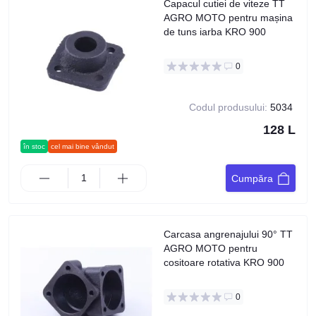
Capacul cutiei de viteze TT
AGRO MOTO pentru mașina
de tuns iarba KRO 900
0
Codul produsului:
5034
128 L
în stoc
cel mai bine vândut
Cumpăra
Carcasa angrenajului 90° TT
AGRO MOTO pentru
cositoare rotativa KRO 900
0