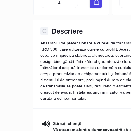
Descriere
Ansamblul de pretensionare a curelei de transm
KRO 900, care utilizează curele cu profil B Aces
ceea ce împiedică slăbirea, alunecarea, supraîncăl
design bine gândit, întinzătorul garantează o funcți
Întinzătorul asigură transmisia uniformă a cuplulu
crește productivitatea echipamentului și îmbunătă
sistemului de antrenare, prelungind durata de viaț
de transmisie se poate slăbi, rezultând o eficienț
crescut de avarii. Instalarea unui întinzător vă p
durată a echipamentului.
Stimați clienți!
Vă atragem atenţia dumneavoastră că con