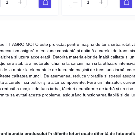
isie TT AGRO MOTO este proiectat pentru mașina de tuns iarba rotativ
t mecanism asigură o tensiune constantă și optimă a curelei de transmis
zirea și uzura accelerată. Datorită materialelor de înaltă calitate și un
onare stabilă a motorului chiar și la sarcini mari și la utilizare intensiv
i de la motor la elementele de lucru ale mașinii de tuns tuns iarbă, cee
țește calitatea muncii. De asemenea, reduce vibrațiile și stresul asupr
ă a curelei, scripeților și a altor componente. Fără un întinzător, cure
ă redusă a mașinii de tuns iarba, tăieturi neuniforme de iarbă și un risc
ermite să evitați aceste probleme, asigurând funcționarea fiabilă și de l
figurația produsului în diferite loturi poate diferită de fotografi