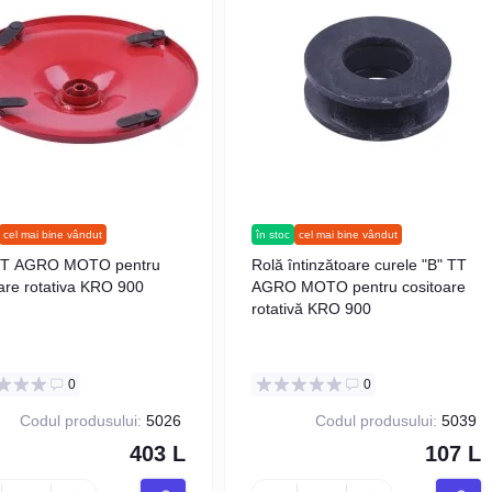
cel mai bine vândut
în stoc
cel mai bine vândut
TT AGRO MOTO pentru
Rolă întinzătoare curele "B" TT
are rotativa KRO 900
AGRO MOTO pentru cositoare
rotativă KRO 900
0
0
Codul produsului:
5026
Codul produsului:
5039
403 L
107 L