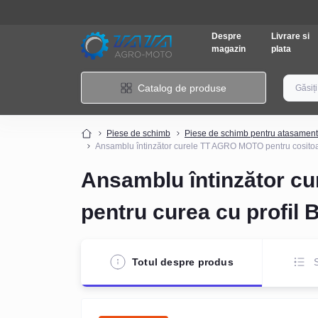
Despre
Livrare si
magazin
plata
Catalog de produse
Piese de schimb
Piese de schimb pentru atasamen
Ansamblu întinzător curele TT AGRO MOTO pentru cositoar
Ansamblu întinzător c
pentru curea cu profil 
Totul despre produs
S