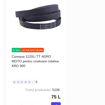
în stoc
cel mai bine vândut
Cureaua 1120Li TT AGRO
MOTO pentru cositoare rotativa
KRO 900
0
Codul produsului:
5106
75 L