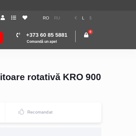
RO
RU
€
L
$
0
+373 60 85 5881
Comandă un apel
toare rotativă KRO 900
Recomandat