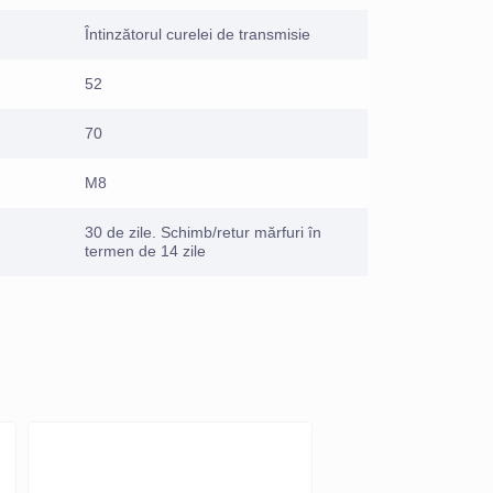
Întinzătorul curelei de transmisie
52
70
M8
30 de zile. Schimb/retur mărfuri în
termen de 14 zile