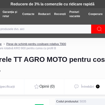
Tehnică: Livrare gratuită
Garanţia şi
Posturi
Contacte
Reduceri
Recenzii
Cooperare
retur
vacante
te
Piese de schimb pentru cositoare rotativa T900
e rotativă KRO 900 pentru curea cu profil B
urele TT AGRO MOTO pentru cosi
B
Opinii (0)
pecificații
Întrebări
0
Codul produsului:
5035