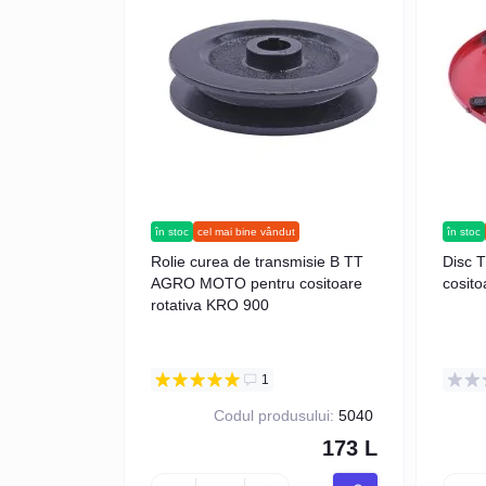
în stoc
cel mai bine vândut
în stoc
Rolie curea de transmisie B TT
Disc 
AGRO MOTO pentru cositoare
cosito
rotativa KRO 900
1
Codul produsului:
5040
173 L