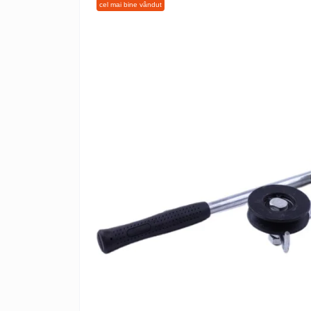
cel mai bine vândut