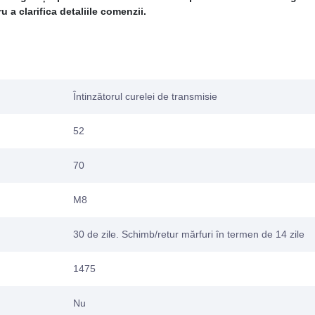
 a clarifica detaliile comenzii.
Întinzătorul curelei de transmisie
52
70
M8
30 de zile. Schimb/retur mărfuri în termen de 14 zile
1475
Nu