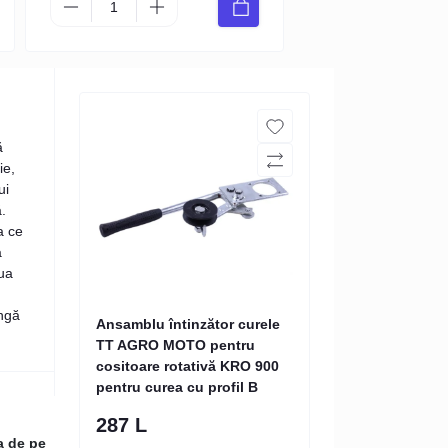
ă
ie,
ui
ă.
a ce
a
aua
ungă
Ansamblu întinzător curele
TT AGRO MOTO pentru
cositoare rotativă KRO 900
pentru curea cu profil B
287 L
a de pe