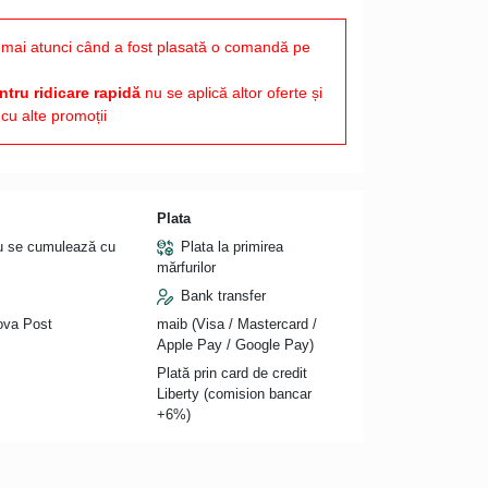
mai atunci când a fost plasată o comandă pe
tru ridicare rapidă
nu se aplică altor oferte și
cu alte promoții
Plata
nu se cumulează cu
Plata la primirea
mărfurilor
Bank transfer
Nova Post
maib (Visa / Mastercard /
Apple Pay / Google Pay)
Plată prin card de credit
Liberty (comision bancar
+6%)