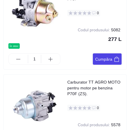
0
Codul produsului:
5082
277 L
în stoc
Cumpăra
Carburator TT AGRO MOTO
pentru motor pe benzina
P70F (ZS).
0
Codul produsului:
5578