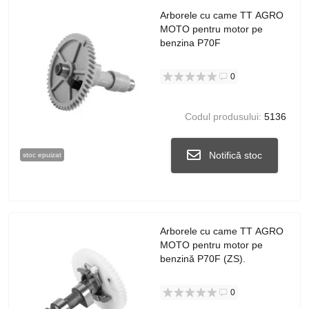
Arborele cu came TT AGRO
MOTO pentru motor pe
benzina P70F
0
Codul produsului:
5136
Notifică stoc
stoc epuizat
Arborele cu came TT AGRO
MOTO pentru motor pe
benzină P70F (ZS).
0