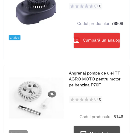
0
Codul produsului:
78808
analog
Cumpără un analog
Angrenaj pompa de ulei TT
AGRO MOTO pentru motor
pe benzina P70F
0
Codul produsului:
5146