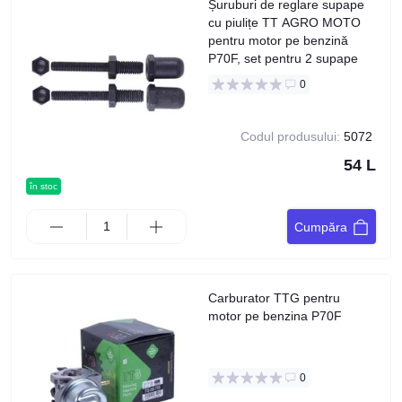
Șuruburi de reglare supape
cu piulițe TT AGRO MOTO
pentru motor pe benzină
P70F, set pentru 2 supape
0
Codul produsului:
5072
54 L
în stoc
Cumpăra
Carburator TTG pentru
motor pe benzina P70F
0