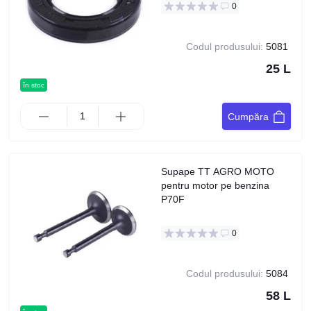
0
Codul produsului:
5081
25 L
în stoc
Cumpăra
Supape TT AGRO MOTO
pentru motor pe benzina
P70F
0
Codul produsului:
5084
58 L