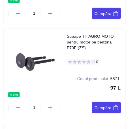
în stoc
Cumpăra
Supape TT AGRO MOTO
pentru motor pe benzină
P70F (ZS)
0
Codul produsului:
5571
97 L
în stoc
Cumpăra