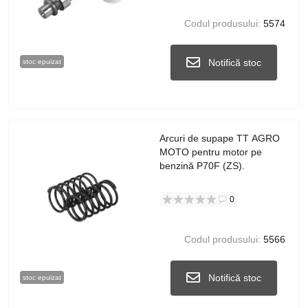
Codul produsului:
5574
Notifică stoc
stoc epuizat
Arcuri de supape TT AGRO
MOTO pentru motor pe
benzină P70F (ZS).
0
Codul produsului:
5566
Notifică stoc
stoc epuizat