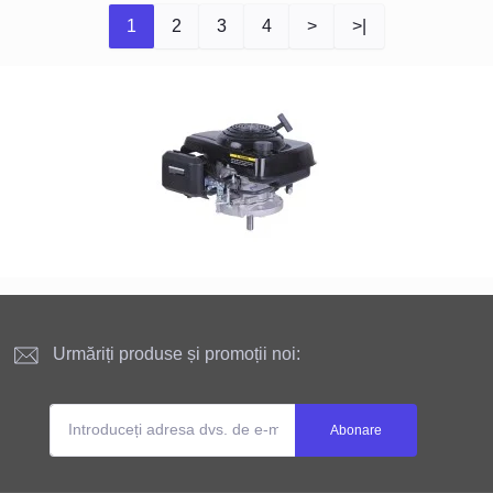
1
2
3
4
>
>|
Urmăriți produse și promoții noi:
Abonare