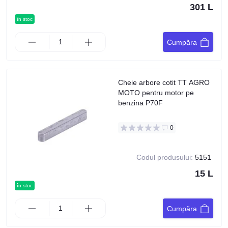
301 L
în stoc
Cumpăra
Cheie arbore cotit TT AGRO
MOTO pentru motor pe
benzina P70F
0
Codul produsului:
5151
15 L
în stoc
Cumpăra