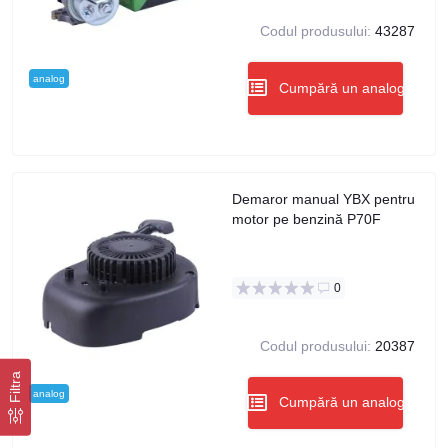
Codul produsului:
43287
analog
Cumpără un analog
Demaror manual YBX pentru
motor pe benzină P70F
0
Codul produsului:
20387
Filtra
analog
Cumpără un analog