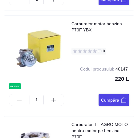
Carburator motor benzina
P70F YBX
0
Codul produsului:
40147
220 L
în stoc
Cumpăra
Carburator TT AGRO MOTO
pentru motor pe benzina
P70F