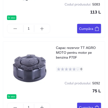
Codul produsului:
5083
113 L
în stoc
Cumpăra
Capac rezervor TT AGRO
MOTO pentru motor pe
benzina P70F
0
Codul produsului:
5092
75 L
în stoc
Cumpăra