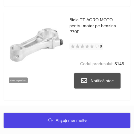
Biela TT AGRO MOTO
pentru motor pe benzina
P70F
0
Codul produsului:
5145
Notifică stoc
stoc epuizat
Afișați mai multe