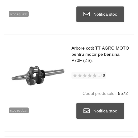
Notifică stoc
stoc epuizat
Arbore cotit TT AGRO MOTO
pentru motor pe benzina
P70F (ZS).
0
Codul produsului:
5572
Notifică stoc
stoc epuizat