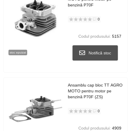
benzină P70F
0
Codul produsului:
5157
Notifică stoc
stoc epuizat
Ansamblu cap bloc TT AGRO
MOTO pentru motor pe
benzină P70F (ZS)
0
Codul produsului:
4909