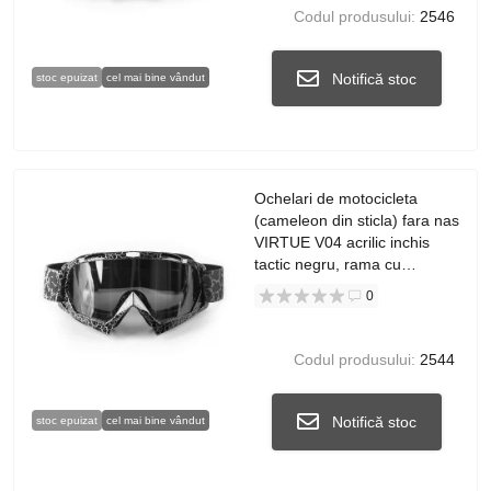
Codul produsului:
2546
Notifică stoc
stoc epuizat
cel mai bine vândut
Ochelari de motocicleta
(cameleon din sticla) fara nas
VIRTUE V04 acrilic inchis
tactic negru, rama cu
imprimeu
0
Codul produsului:
2544
Notifică stoc
stoc epuizat
cel mai bine vândut