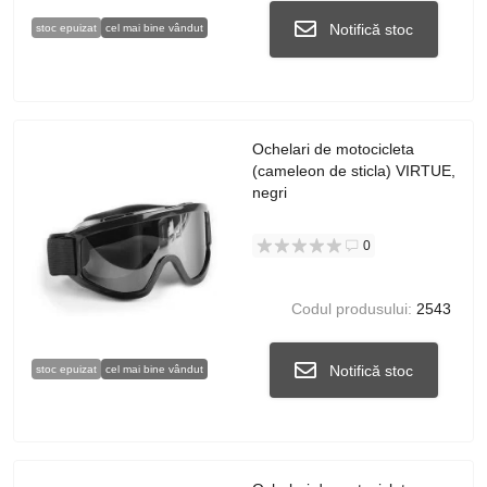
Notifică stoc
stoc epuizat
cel mai bine vândut
Ochelari de motocicleta
(cameleon de sticla) VIRTUE,
negri
0
Codul produsului:
2543
Notifică stoc
stoc epuizat
cel mai bine vândut