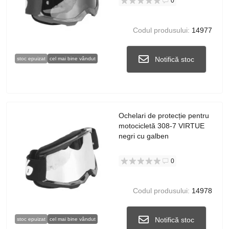
0
Codul produsului:
14977
Notifică stoc
stoc epuizat
cel mai bine vândut
Ochelari de protecție pentru
motocicletă 308-7 VIRTUE
negri cu galben
0
Codul produsului:
14978
Notifică stoc
stoc epuizat
cel mai bine vândut