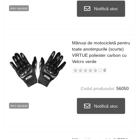
Notifică stoc
stoc epuizat
Mănuși de motocicletă pentru
toate anotimpurile (scurte)
VIRTUE poliester carbon cu
Velcro verde
0
Codul produsului:
56050
Notifică stoc
stoc epuizat