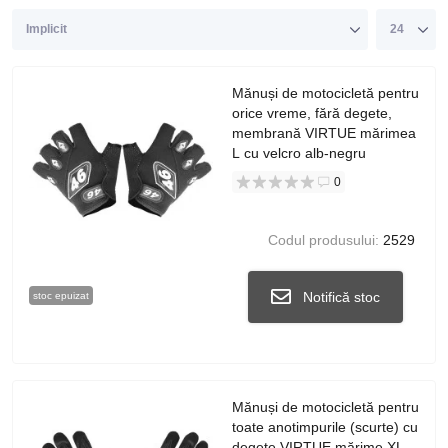
Mănuși de motocicletă pentru
orice vreme, fără degete,
membrană VIRTUE mărimea
L cu velcro alb-negru
0
Codul produsului:
2529
Notifică stoc
stoc epuizat
Mănuși de motocicletă pentru
toate anotimpurile (scurte) cu
degete VIRTUE mărime XL