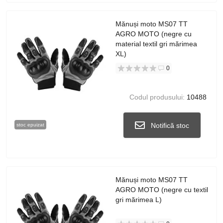
Mănuși moto MS07 TT
AGRO MOTO (negre cu
material textil gri mărimea
XL)
0
Codul produsului:
10488
Notifică stoc
stoc epuizat
Mănuși moto MS07 TT
AGRO MOTO (negre cu textil
gri mărimea L)