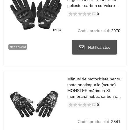
poliester carbon cu Velcro
negru
0
Codul produsului:
2970
Notifică stoc
stoc epuizat
Mănuși de motocicletă pentru
toate anotimpurile (scurte)
MONSTER mărimea XL
membrană nubuc carbon cu
velcro negru
0
Codul produsului:
2541