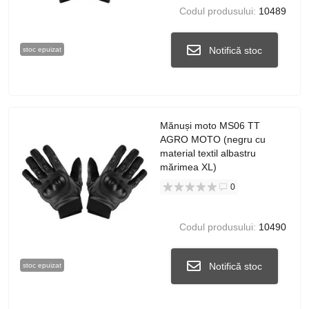
Codul produsului:
10489
Notifică stoc
stoc epuizat
Mănuși moto MS06 TT
AGRO MOTO (negru cu
material textil albastru
mărimea XL)
0
Codul produsului:
10490
Notifică stoc
stoc epuizat