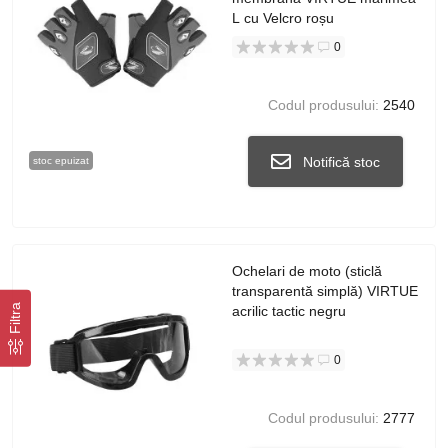
L cu Velcro roșu
0
Codul produsului:
2540
Notifică stoc
stoc epuizat
Ochelari de moto (sticlă
transparentă simplă) VIRTUE
Filtra
acrilic tactic negru
0
Codul produsului:
2777