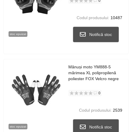
0
Codul produsului:
10487
Notifică stoc
stoc epuizat
Mănuși moto YM888-5
mărimea XL polipropilenă
poliester FOX Velcro negre
0
Codul produsului:
2539
Notifică stoc
stoc epuizat