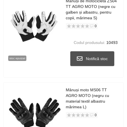
Mănuși de motocicletă ZS04
TT AGRO MOTO (negre cu
galben și albastru, pentru
copii, mărimea S)
0
Codul produsului:
10493
Notifică stoc
stoc epuizat
Mănuși moto MS06 TT
AGRO MOTO (negru cu
material textil albastru
mărimea L)
0