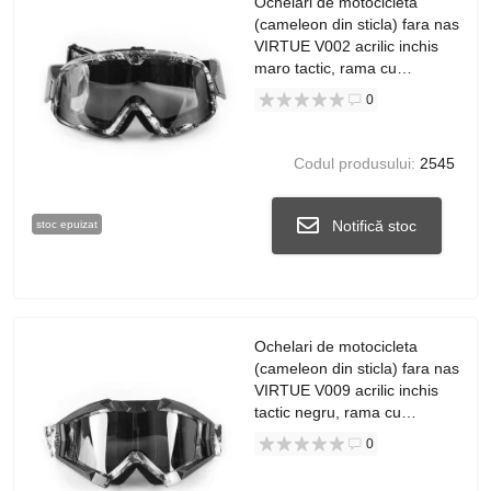
Ochelari de motocicleta
(cameleon din sticla) fara nas
VIRTUE V002 acrilic inchis
maro tactic, rama cu
imprimeu
0
Codul produsului:
2545
Notifică stoc
stoc epuizat
Ochelari de motocicleta
(cameleon din sticla) fara nas
VIRTUE V009 acrilic inchis
tactic negru, rama cu
imprimeu
0