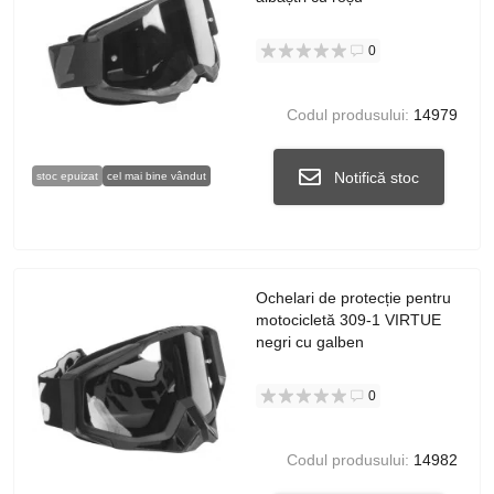
0
Codul produsului:
14979
Notifică stoc
stoc epuizat
cel mai bine vândut
Ochelari de protecție pentru
motocicletă 309-1 VIRTUE
negri cu galben
0
Codul produsului:
14982