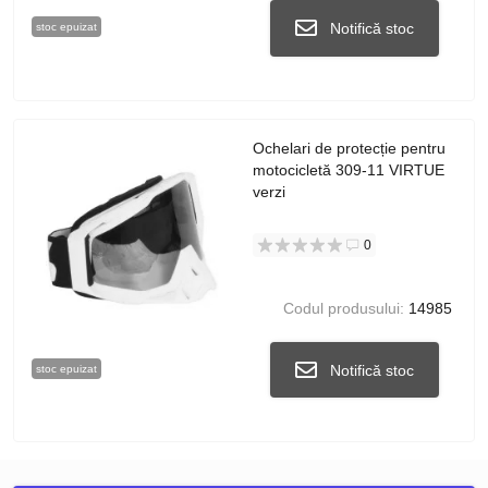
Notifică stoc
stoc epuizat
Ochelari de protecție pentru
motocicletă 309-11 VIRTUE
verzi
0
Codul produsului:
14985
Notifică stoc
stoc epuizat