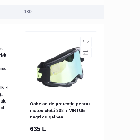
130
ru
ivit
ină
lă și
ța
ului,
Ochelari de protecție pentru
del
motocicletă 308-7 VIRTUE
negri cu galben
635 L