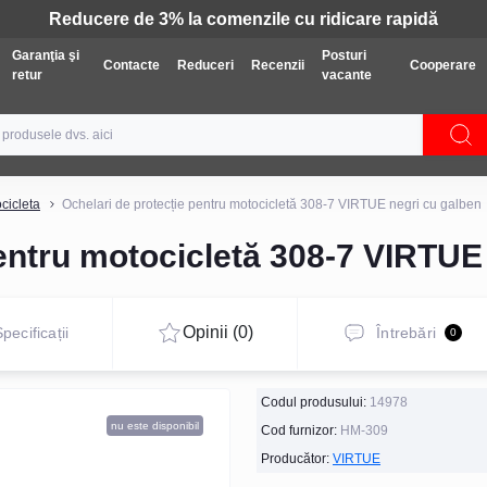
Tehnică: Livrare gratuită
Garanţia şi
Posturi
Contacte
Reduceri
Recenzii
Cooperare
retur
vacante
cicleta
Ochelari de protecție pentru motocicletă 308-7 VIRTUE negri cu galben
pentru motocicletă 308-7 VIRTUE
Opinii (0)
pecificații
Întrebări
0
Codul produsului:
14978
nu este disponibil
Cod furnizor:
HM-309
Producător:
VIRTUE