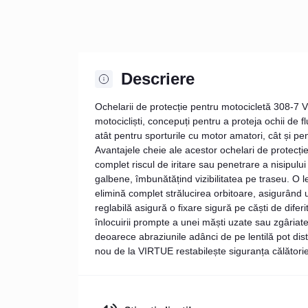
Descriere
Ochelarii de protecție pentru motocicletă 308-7 V
motocicliști, concepuți pentru a proteja ochii de f
atât pentru sporturile cu motor amatori, cât și p
Avantajele cheie ale acestor ochelari de protecți
complet riscul de iritare sau penetrare a nisipul
galbene, îmbunătățind vizibilitatea pe traseu. O le
elimină complet strălucirea orbitoare, asigurând u
reglabilă asigură o fixare sigură pe căști de difer
înlocuirii prompte a unei măști uzate sau zgâriat
deoarece abraziunile adânci de pe lentilă pot dis
nou de la VIRTUE restabilește siguranța călătorie