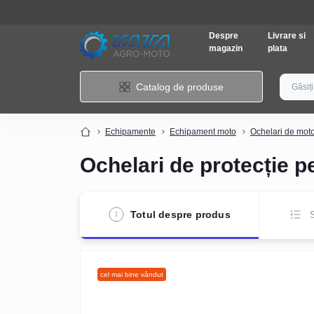
Despre
Livrare si
magazin
plata
Catalog de produse
Echipamente
Echipament moto
Ochelari de moto
Ochelari de protecție 
Totul despre produs
S
cel mai bine vândut