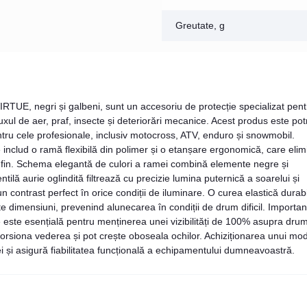
Greutate, g
IRTUE, negri și galbeni, sunt un accesoriu de protecție specializat pent
luxul de aer, praf, insecte și deteriorări mecanice. Acest produs este potr
entru cele profesionale, inclusiv motocross, ATV, enduro și snowmobil.
e includ o ramă flexibilă din polimer și o etanșare ergonomică, care elim
ui fin. Schema elegantă de culori a ramei combină elemente negre și
ntilă aurie oglindită filtrează cu precizie lumina puternică a soarelui și
n contrast perfect în orice condiții de iluminare. O curea elastică durabi
ite dimensiuni, prevenind alunecarea în condiții de drum dificil. Importan
e este esențială pentru menținerea unei vizibilități de 100% asupra drum
torsiona vederea și pot crește oboseala ochilor. Achiziționarea unui mo
i și asigură fiabilitatea funcțională a echipamentului dumneavoastră.