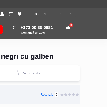
RO
RU
€
L
$
0
+373 60 85 5881
Comandă un apel
 negri cu galben
Recomandat
0
Recenzii: