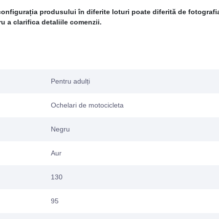
figurația produsului în diferite loturi poate diferită de fotografi
 a clarifica detaliile comenzii.
Pentru adulți
Ochelari de motocicleta
Negru
Aur
130
95