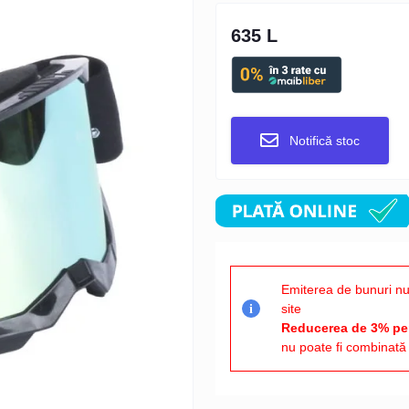
635 L
Notifică stoc
Emiterea de bunuri nu
site
i
Reducerea de 3% pen
nu poate fi combinată 