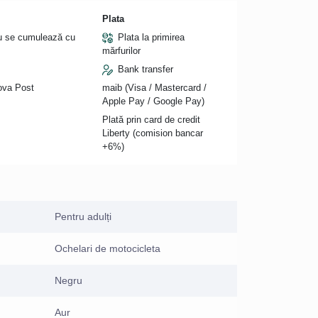
Plata
nu se cumulează cu
Plata la primirea
mărfurilor
Bank transfer
Nova Post
maib (Visa / Mastercard /
Apple Pay / Google Pay)
Plată prin card de credit
Liberty (comision bancar
+6%)
Pentru adulți
Ochelari de motocicleta
Negru
Aur