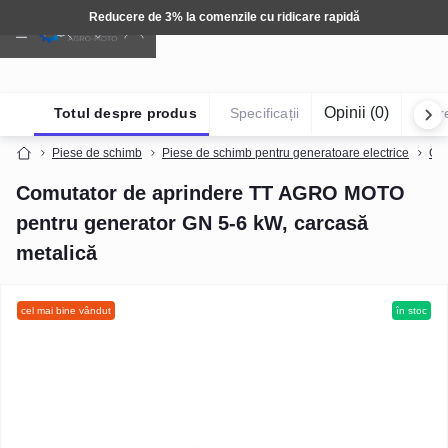
e 3% la comenzile cu ridicare rapidă
Opinii (0)
Totul despre produs
Specificații
Într
Piese de schimb
Piese de schimb pentru generatoare electrice
GN
Comutator de aprindere TT AGRO MOTO
pentru generator GN 5-6 kW, carcasă
metalică
cel mai bine vândut
în stoc