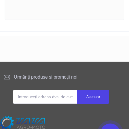
Urmăriți produse și promoții noi:
Abonare