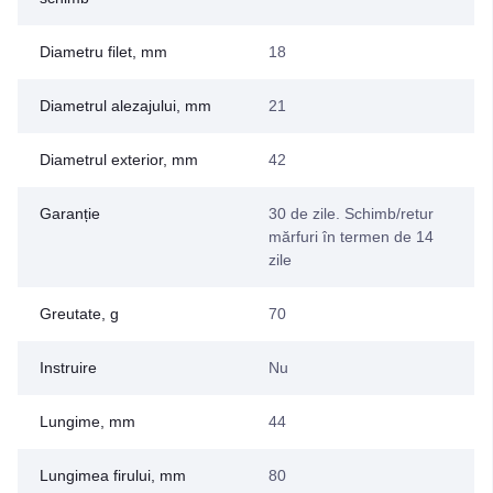
Diametru filet, mm
18
Diametrul alezajului, mm
21
Diametrul exterior, mm
42
Garanție
30 de zile. Schimb/retur
mărfuri în termen de 14
zile
Greutate, g
70
Instruire
Nu
Lungime, mm
44
Lungimea firului, mm
80