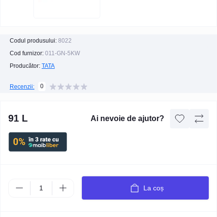
Codul produsului:
8022
Cod furnizor:
011-GN-5KW
Producător:
TATA
0
Recenzii:
91 L
Ai nevoie de ajutor?
La coș