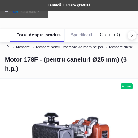
Tehnică: Livrare gratuită
Opinii (0)
Totul despre produs
Specificații
Într
Motoare
Motoare pentru tractoare de mers pe jos
Motoare diesel (r
Motor 178F - (pentru caneluri Ø25 mm) (6
h.p.)
în stoc