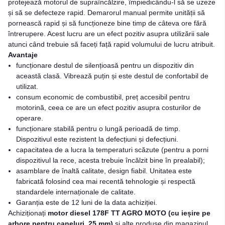
protejează motorul de supraîncălzire, împiedicându-l să se uzeze
și să se defecteze rapid. Demarorul manual permite unității să
pornească rapid și să funcționeze bine timp de câteva ore fără
întrerupere. Acest lucru are un efect pozitiv asupra utilizării sale
atunci când trebuie să faceți față rapid volumului de lucru atribuit.
Avantaje
funcționare destul de silențioasă pentru un dispozitiv din
această clasă. Vibrează puțin și este destul de confortabil de
utilizat.
consum economic de combustibil, preț accesibil pentru
motorină, ceea ce are un efect pozitiv asupra costurilor de
operare.
funcționare stabilă pentru o lungă perioadă de timp.
Dispozitivul este rezistent la defecțiuni și defecțiuni.
capacitatea de a lucra la temperaturi scăzute (pentru a porni
dispozitivul la rece, acesta trebuie încălzit bine în prealabil);
asamblare de înaltă calitate, design fiabil. Unitatea este
fabricată folosind cea mai recentă tehnologie și respectă
standardele internaționale de calitate.
Garanția este de 12 luni de la data achiziției.
Achiziționați
motor diesel 178F TT AGRO MOTO (cu ieșire pe
arbore pentru caneluri, 25 mm)
și alte produse din magazinul