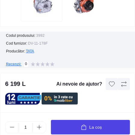
Codul produsului:
3992
Cod furnizor:
DV-11-178F
Producător:
TATA
0
Recenzii:
6 199 L
Ai nevoie de ajutor?
La coș