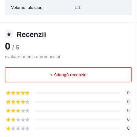
Volumul uleiului, l
1.1
Recenzii
0
/ 5
evaluare medie a produsului
+ Adaugă recenzie
0
0
0
0
0