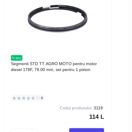
în stoc
în stoc
Segmenti STD TT AGRO MOTO pentru motor
Bloc
diesel 178F, 78.00 mm, set pentru 1 piston
178F
0
Codul produsului:
3118
114 L