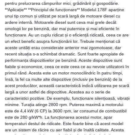
pentru prelucrarea câmpurilor mici, grădinărit și gospodărie.
**Aplicație** **Principiul de funcționare** Modelul 178F aparține
unui tip comun și utilizat pe scară largă de motoare diesel cu
ardere internă. Motoarele diesel sunt ceva mai grele decât
omologii lor pe benzină, dar mai puternice și mai eficiente în
funcționare. Au un cuplu ridicat și o eficiență ridicată, ceea ce are
un efect benefic asupra funcționării lor. Trebuie menționat că
aceste unități erau considerate anterior mai zgomotoase, dar
recent situația s-a schimbat dramatic. Sunt foarte apropiate de
performanța dispozitivelor pe benzină. Aceste dispozitive sunt
fiabile și economice, ceea ce este ceea ce au nevoie utilizatorii în
primul rând. Acesta este un motor monocilindric în patru timpi,
însă, la fel ca multe alte dispozitive (inclusiv pe benzină) de la
acest producător, această caracteristică indică utilizarea pe scară
largă a unor astfel de dispozitive. Acestea au o serie de
caracteristici pozitive. De exemplu, funcționare silențioasă, vibrații
minime. Turația atinge 2800 rpm. Puterea maximă a motorului
este de 4,4 kW (6 CP) la 3600 rpm, iar consumul de combustibil
este de 280 g/kW*h. La funcționarea acestui motor, apar
temperaturi destul de ridicate. Este foarte bine că acest model
are un sistem de răcire cu aer fiabil și de înaltă calitate. Acesta