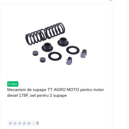
în stoc
în s
Mecanism de supape TT AGRO MOTO pentru motor
Blo
diesel 178F, set pentru 2 supape
17
0