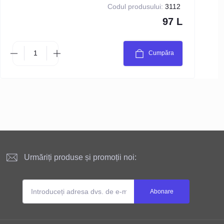
Codul produsului:
3112
97 L
Cumpăra
Urmăriți produse și promoții noi:
Abonare