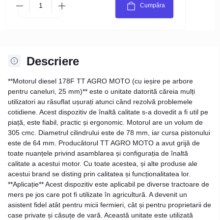
Cumpăra
Descriere
**Motorul diesel 178F TT AGRO MOTO (cu ieșire pe arbore
pentru caneluri, 25 mm)** este o unitate datorită căreia mulți
utilizatori au răsuflat ușurați atunci când rezolvă problemele
cotidiene. Acest dispozitiv de înaltă calitate s-a dovedit a fi util pe
piață, este fiabil, practic și ergonomic. Motorul are un volum de
305 cmc. Diametrul cilindrului este de 78 mm, iar cursa pistonului
este de 64 mm. Producătorul TT AGRO MOTO a avut grijă de
toate nuanțele privind asamblarea și configurația de înaltă
calitate a acestui motor. Cu toate acestea, și alte produse ale
acestui brand se disting prin calitatea și funcționalitatea lor.
**Aplicație** Acest dispozitiv este aplicabil pe diverse tractoare de
mers pe jos care pot fi utilizate în agricultură. A devenit un
asistent fidel atât pentru micii fermieri, cât și pentru proprietarii de
case private și căsuțe de vară. Această unitate este utilizată