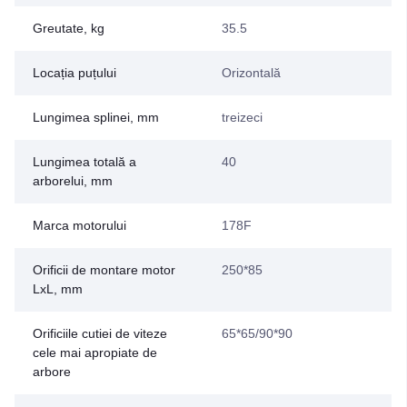
Greutate, kg
35.5
Locația puțului
Orizontală
Lungimea splinei, mm
treizeci
Lungimea totală a
40
arborelui, mm
Marca motorului
178F
Orificii de montare motor
250*85
LxL, mm
Orificiile cutiei de viteze
65*65/90*90
cele mai apropiate de
arbore