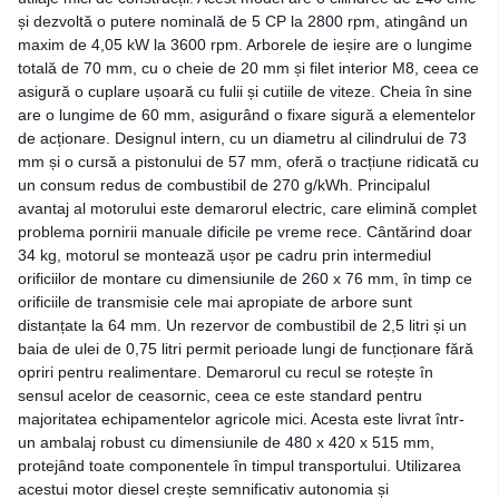
și dezvoltă o putere nominală de 5 CP la 2800 rpm, atingând un
maxim de 4,05 kW la 3600 rpm. Arborele de ieșire are o lungime
totală de 70 mm, cu o cheie de 20 mm și filet interior M8, ceea ce
asigură o cuplare ușoară cu fulii și cutiile de viteze. Cheia în sine
are o lungime de 60 mm, asigurând o fixare sigură a elementelor
de acționare. Designul intern, cu un diametru al cilindrului de 73
mm și o cursă a pistonului de 57 mm, oferă o tracțiune ridicată cu
un consum redus de combustibil de 270 g/kWh. Principalul
avantaj al motorului este demarorul electric, care elimină complet
problema pornirii manuale dificile pe vreme rece. Cântărind doar
34 kg, motorul se montează ușor pe cadru prin intermediul
orificiilor de montare cu dimensiunile de 260 x 76 mm, în timp ce
orificiile de transmisie cele mai apropiate de arbore sunt
distanțate la 64 mm. Un rezervor de combustibil de 2,5 litri și un
baia de ulei de 0,75 litri permit perioade lungi de funcționare fără
opriri pentru realimentare. Demarorul cu recul se rotește în
sensul acelor de ceasornic, ceea ce este standard pentru
majoritatea echipamentelor agricole mici. Acesta este livrat într-
un ambalaj robust cu dimensiunile de 480 x 420 x 515 mm,
protejând toate componentele în timpul transportului. Utilizarea
acestui motor diesel crește semnificativ autonomia și