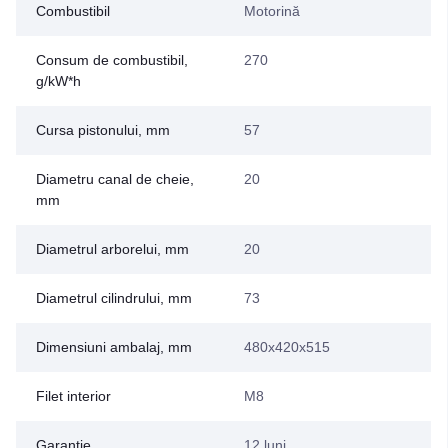
Combustibil
Motorină
Consum de combustibil,
270
g/kW*h
Cursa pistonului, mm
57
Diametru canal de cheie,
20
mm
Diametrul arborelui, mm
20
Diametrul cilindrului, mm
73
Dimensiuni ambalaj, mm
480x420x515
Filet interior
M8
Garanție
12 luni