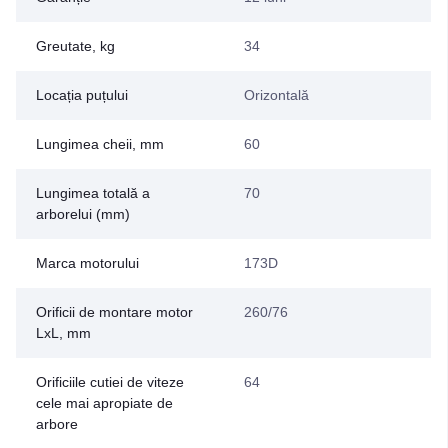
Greutate, kg
34
Locația puțului
Orizontală
Lungimea cheii, mm
60
Lungimea totală a
70
arborelui (mm)
Marca motorului
173D
Orificii de montare motor
260/76
LxL, mm
Orificiile cutiei de viteze
64
cele mai apropiate de
arbore