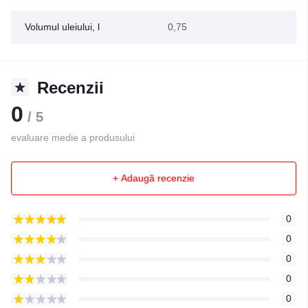
Volumul uleiului, l
0,75
Recenzii
0
/ 5
evaluare medie a produsului
+ Adaugă recenzie
0
0
0
0
0