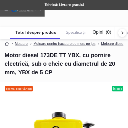
Tehnică: Livrare gratuită
Opinii (0)
Totul despre produs
Specificații
Într
Motoare
Motoare pentru tractoare de mers pe jos
Motoare diesel (r
Motor diesel 173DE TT YBX, cu pornire
electrică, sub o cheie cu diametrul de 20
mm, YBX de 5 CP
cel mai bine vândut
în stoc