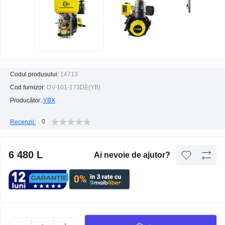
Codul produsului:
14713
Cod furnizor:
DV-101-173DE(YB)
Producător:
YBX
0
Recenzii:
6 480 L
Ai nevoie de ajutor?