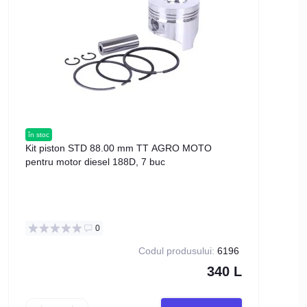
în stoc
în stoc
Kit piston STD 88.00 mm TT AGRO MOTO
Injec
pentru motor diesel 188D, 7 buc
pentr
0
Codul produsului:
6196
340 L