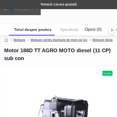
Tehnică: Livrare gratuită
Opinii (0)
Totul despre produs
Specificații
Într
Motoare
Motoare pentru tractoare de mers pe jos
Motoare diesel (r
Motor 188D TT AGRO MOTO diesel (11 CP)
sub con
în stoc