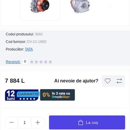
Codul produsului:
3682
Cod furnizor:
DV-23-188D
Producător:
TATA
0
Recenzii:
7 884 L
Ai nevoie de ajutor?
La coș