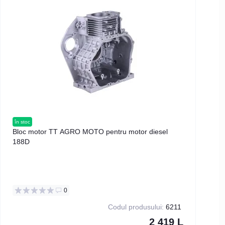
în stoc
în s
Bloc motor TT AGRO MOTO pentru motor diesel
Kit
188D
mot
0
Codul produsului:
6211
2 419 L