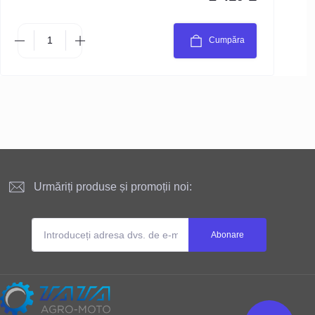
Cumpăra
Urmăriți produse și promoții noi:
Abonare