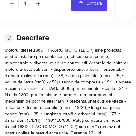
Cumpăra
Descriere
Motorul diesel 188D TT AGRO MOTO (11 CP) este proiectat
pentru instalare pe motoblocuri, motocultoare, pompe,
minicentrale si diverse utilaje de constructii. Arborele de ieșire al
motorului este sub con. • dispunerea unui arbore – orizontal; •
diametrul cilindrului (mm) – 88; • cursa pistonului (mm) – 75; •
volum de lucru (cm3) - 456; • raport de compresie - 19:1; • putere
maximă de ieșire - 7,8 kW la 3600 rpm. în minute; • cuplu - 24,7
N.m la 2800 rpm. în minute; • pornire - demaror manual -
mecanism de pornire alternativ; • prezenta unei cutii de viteze -
absenta; • diametrul conului (mm) – 19*26; • lungimea piesei
conice (mm) – 35; • lungimea totală a arborelui (mm) – 77; •
dimensiuni (L*L*H) – 430*410*500. Puteți cumpăra un motor
diesel 188D TT AGRO MOTO (11 CP) sub con în magazinul
nostru online la prețuri accesibile. Garantie 12 luni.