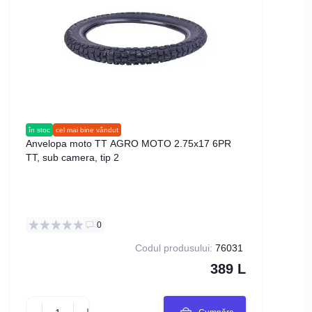
în stoc
cel mai bine vândut
în stoc
Anvelopa moto TT AGRO MOTO 2.75x17 6PR
Plăc
TT, sub camera, tip 2
moped
0
Codul produsului:
76031
389 L