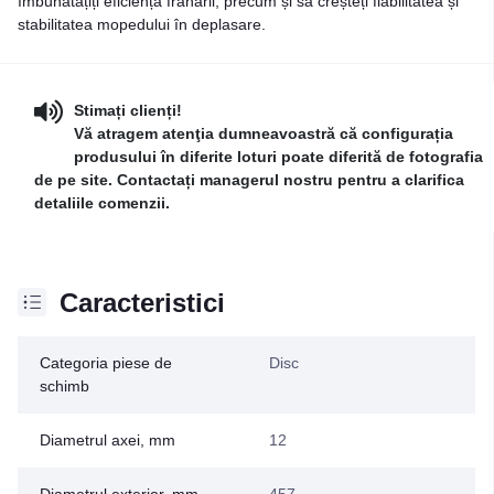
îmbunătățiți eficiența frânării, precum și să creșteți fiabilitatea și
stabilitatea mopedului în deplasare.
Stimați clienți!
Vă atragem atenţia dumneavoastră că configurația
produsului în diferite loturi poate diferită de fotografia
de pe site. Contactați managerul nostru pentru a clarifica
detaliile comenzii.
Caracteristici
Categoria piese de
Disc
schimb
Diametrul axei, mm
12
Diametrul exterior, mm
457