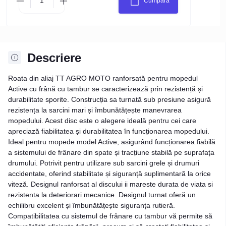
Cumpăra
Descriere
Roata din aliaj TT AGRO MOTO ranforsată pentru mopedul
Active cu frână cu tambur se caracterizează prin rezistență și
durabilitate sporite. Construcția sa turnată sub presiune asigură
rezistența la sarcini mari și îmbunătățește manevrarea
mopedului. Acest disc este o alegere ideală pentru cei care
apreciază fiabilitatea și durabilitatea în funcționarea mopedului.
Ideal pentru mopede model Active, asigurând funcționarea fiabilă
a sistemului de frânare din spate și tracțiune stabilă pe suprafața
drumului. Potrivit pentru utilizare sub sarcini grele și drumuri
accidentate, oferind stabilitate și siguranță suplimentară la orice
viteză. Designul ranforsat al discului ii mareste durata de viata si
rezistenta la deteriorari mecanice. Designul turnat oferă un
echilibru excelent și îmbunătățește siguranța rutieră.
Compatibilitatea cu sistemul de frânare cu tambur vă permite să