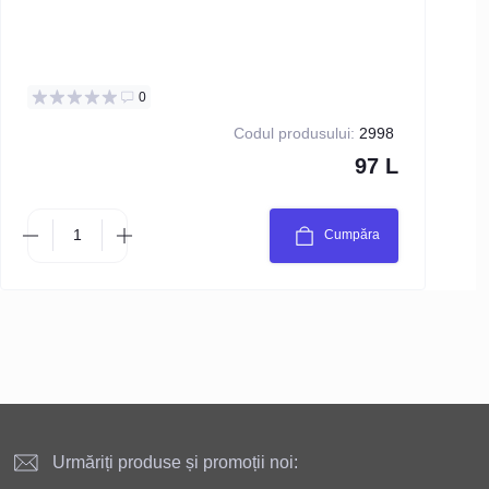
0
Codul produsului:
2998
97 L
Cumpăra
Urmăriți produse și promoții noi: