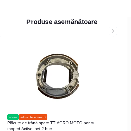
Produse asemănătoare
în stoc
cel mai bine vândut
în s
Plăcuțe de frână spate TT AGRO MOTO pentru
Anv
moped Active, set 2 buc.
sub