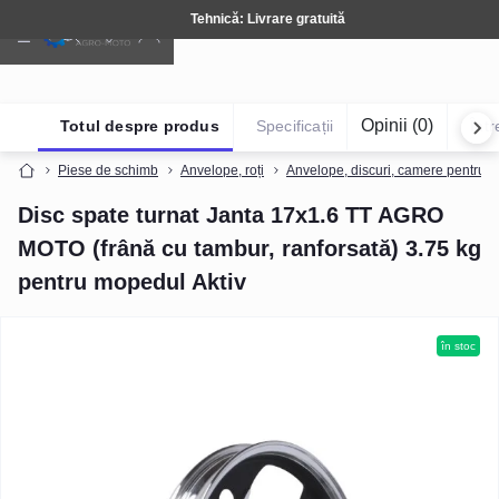
Tehnică: Livrare gratuită
Opinii (0)
Totul despre produs
Specificații
Într
Piese de schimb
Anvelope, roți
Anvelope, discuri, camere pentru 
Disc spate turnat Janta 17x1.6 TT AGRO
MOTO (frână cu tambur, ranforsată) 3.75 kg
pentru mopedul Aktiv
în stoc