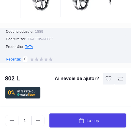
Codul produsului:
1889
Cod furnizor:
TT-ACTIV-I-0085
Producător:
TATA
0
Recenzii:
802 L
Ai nevoie de ajutor?
La coș