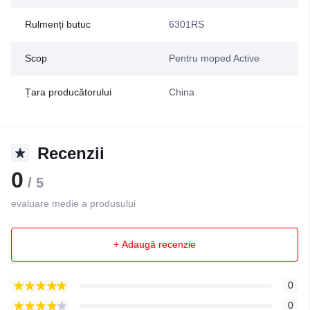
Rulmenți butuc
6301RS
Scop
Pentru moped Active
Țara producătorului
China
Recenzii
0
/ 5
evaluare medie a produsului
+ Adaugă recenzie
0
0