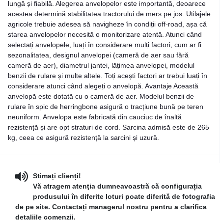
lungă și fiabilă. Alegerea anvelopelor este importantă, deoarece
acestea determină stabilitatea tractorului de mers pe jos. Utilajele
agricole trebuie adesea să navigheze în condiții off-road, așa că
starea anvelopelor necesită o monitorizare atentă. Atunci când
selectați anvelopele, luați în considerare mulți factori, cum ar fi
sezonalitatea, designul anvelopei (cameră de aer sau fără
cameră de aer), diametrul jantei, lățimea anvelopei, modelul
benzii de rulare și multe altele. Toți acești factori ar trebui luați în
considerare atunci când alegeți o anvelopă. Avantaje Această
anvelopă este dotată cu o cameră de aer. Modelul benzii de
rulare în spic de herringbone asigură o tracțiune bună pe teren
neuniform. Anvelopa este fabricată din cauciuc de înaltă
rezistență și are opt straturi de cord. Sarcina admisă este de 265
kg, ceea ce asigură rezistență la sarcini și uzură.
Stimați clienți!
Vă atragem atenţia dumneavoastră că configurația
produsului în diferite loturi poate diferită de fotografia
de pe site. Contactați managerul nostru pentru a clarifica
detaliile comenzii.