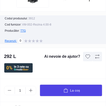
Codul produsului:
3912
Cod furnizor:
VM-002-Rezina 4.00-8
Producător:
TTG
0
Recenzii:
292 L
Ai nevoie de ajutor?
La coș