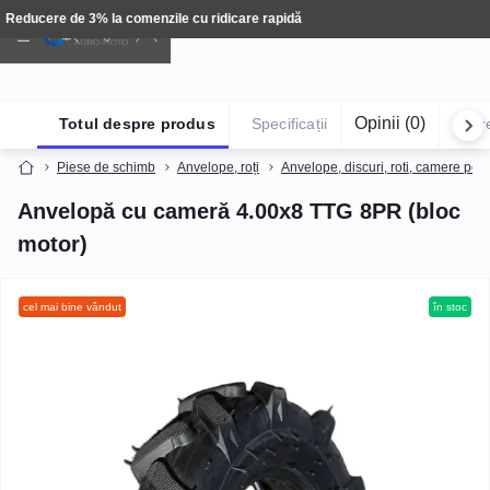
Tehnică: Livrare gratuită
Opinii (0)
Totul despre produs
Specificații
Într
Piese de schimb
Anvelope, roți
Anvelope, discuri, roti, camere pen
Anvelopă cu cameră 4.00x8 TTG 8PR (bloc
motor)
cel mai bine vândut
în stoc