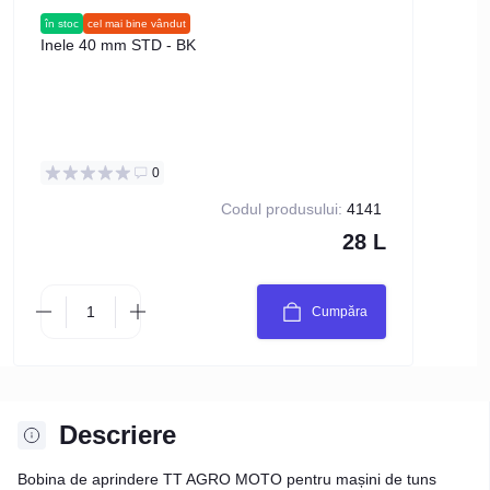
în stoc
cel mai bine vândut
în stoc
Inele 40 mm STD - BK
Star
pentr
0
Codul produsului:
4141
28 L
Cumpăra
Descriere
Bobina de aprindere TT AGRO MOTO pentru mașini de tuns