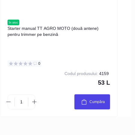
în stoc
în s
Starter manual TT AGRO MOTO (două antene)
Ine
pentru trimmer pe benzină
0
Codul produsului:
4159
53 L
Cumpăra