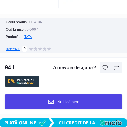
Codul produsului:
4136
Cod furnizor:
BK-007
Producător:
TATA
0
Recenzii:
94 L
Ai nevoie de ajutor?
Notifică stoc