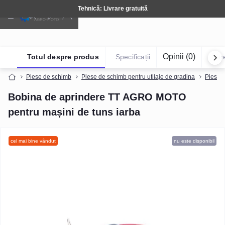
Tehnică: Livrare gratuită
Opinii (0)
Totul despre produs
Specificații
Într
Piese de schimb
Piese de schimb pentru utilaje de gradina
Piese d
Bobina de aprindere TT AGRO MOTO
pentru mașini de tuns iarba
cel mai bine vândut
nu este disponibil