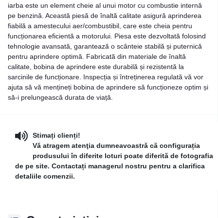
iarba este un element cheie al unui motor cu combustie internă
pe benzină. Această piesă de înaltă calitate asigură aprinderea
fiabilă a amestecului aer/combustibil, care este cheia pentru
funcționarea eficientă a motorului. Piesa este dezvoltată folosind
tehnologie avansată, garantează o scânteie stabilă și puternică
pentru aprindere optimă. Fabricată din materiale de înaltă
calitate, bobina de aprindere este durabilă și rezistentă la
sarcinile de funcționare. Inspecția și întreținerea regulată vă vor
ajuta să vă mențineți bobina de aprindere să funcționeze optim și
să-i prelungească durata de viață.
Stimați clienți!
Vă atragem atenţia dumneavoastră că configurația
produsului în diferite loturi poate diferită de fotografia
de pe site. Contactați managerul nostru pentru a clarifica
detaliile comenzii.