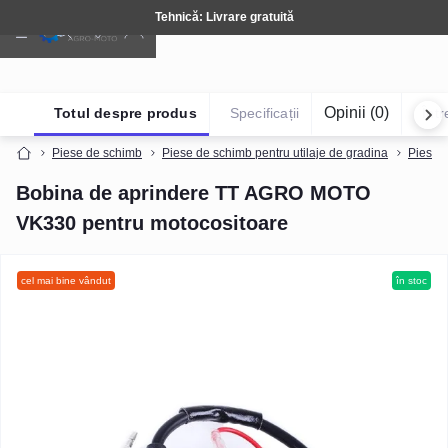
Tehnică: Livrare gratuită
Opinii (0)
Totul despre produs
Specificații
Într
Piese de schimb
Piese de schimb pentru utilaje de gradina
Piese d
Bobina de aprindere TT AGRO MOTO
VK330 pentru motocositoare
cel mai bine vândut
în stoc