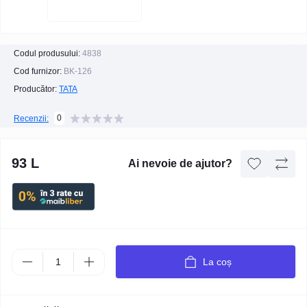
Codul produsului:
4838
Cod furnizor:
BK-126
Producător:
TATA
0
Recenzii:
93 L
Ai nevoie de ajutor?
La coș