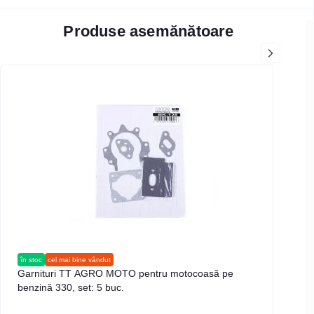
Produse asemănătoare
în stoc
cel mai bine vândut
în s
Garnituri TT AGRO MOTO pentru motocoasă pe
Vol
benzină 330, set: 5 buc.