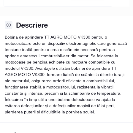
Descriere
Bobina de aprindere TT AGRO MOTO VK330 pentru o
motocositoare este un dispozitiv electromagnetic care generează
tensiune înaltă pentru a crea o scânteie necesară pentru a
aprinde amestecul combustibil-aer din motor. Se foloseste la
motocoase pe benzina echipate cu motoare compatibile cu
modelul VK330. Avantajele utilizării bobinei de aprindere TT
AGRO MOTO VK330: formare fiabilă de scântei la diferite turații
ale motorului, asigurarea arderii eficiente a combustibilului,
funcționarea stabilă a motocușitorului, rezistența la vibrații
constante și intense, precum și la schimbările de temperatură.
Înlocuirea în timp util a unei bobine defectuoase va ajuta la
evitarea defecțiunilor și a defecțiunilor mașinii de tăiat perii,
pierderea puterii și dificultățile la pornirea sculei.