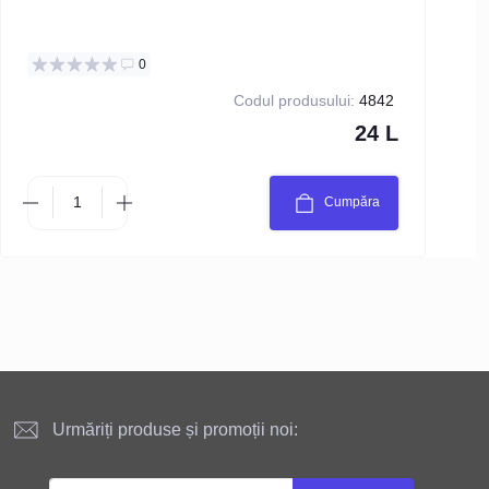
0
Codul produsului:
4842
24 L
Cumpăra
Urmăriți produse și promoții noi: