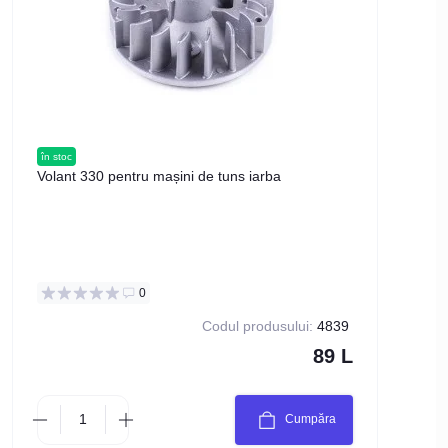
în stoc
în stoc
Volant 330 pentru mașini de tuns iarba
Garn
benzi
0
Codul produsului:
4839
89 L
Cumpăra