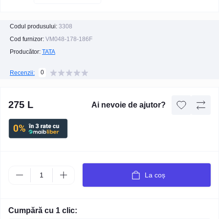
Codul produsului:
3308
Cod furnizor:
VM048-178-186F
Producător:
TATA
0
Recenzii:
275 L
Ai nevoie de ajutor?
La coș
Cumpără cu 1 clic: