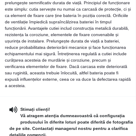
prelungește semnificativ durata de viață. Principiul de funcționare
este simplu: cutia servește nu numai ca carcasă de protecție, ci și
ca element de fixare care ține bateria în poziția corectă. Orificiile
de ventilație împiedică supraîncălzirea bateriei în timpul
funcționării. Avantajele cutiei includ construcția metalică durabilă,
rezistența la coroziune, elementele de fixare convenabile și
ușurința de instalare. Prelungește durata de viață a bateriei,
reduce probabilitatea deteriorării mecanice și face funcționarea
echipamentului mai sigură. Întreținerea regulată a cutiei include
curățarea acesteia de murdărie și coroziune, precum și
verificarea elementelor de fixare. Dacă carcasa este deteriorată
sau ruginită, aceasta trebuie înlocuită, altfel bateria poate fi
expusă influențelor externe, ceea ce va duce la defectarea rapidă
a acesteia.
Stimați clienți!
Vă atragem atenţia dumneavoastră că configurația
produsului în diferite loturi poate diferită de fotografia
de pe site. Contactați managerul nostru pentru a clarifica
detaliile comenzii.