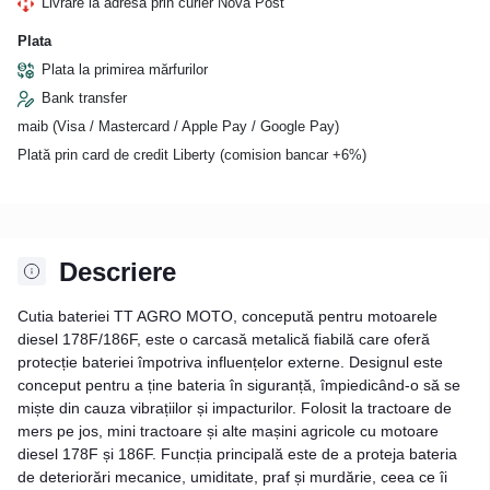
Livrare la adresa prin curier Nova Post
Plata
Plata la primirea mărfurilor
Bank transfer
maib (Visa / Mastercard / Apple Pay / Google Pay)
Plată prin card de credit Liberty (comision bancar +6%)
Descriere
Cutia bateriei TT AGRO MOTO, concepută pentru motoarele
diesel 178F/186F, este o carcasă metalică fiabilă care oferă
protecție bateriei împotriva influențelor externe. Designul este
conceput pentru a ține bateria în siguranță, împiedicând-o să se
miște din cauza vibrațiilor și impacturilor. Folosit la tractoare de
mers pe jos, mini tractoare și alte mașini agricole cu motoare
diesel 178F și 186F. Funcția principală este de a proteja bateria
de deteriorări mecanice, umiditate, praf și murdărie, ceea ce îi