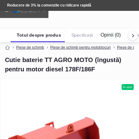
Tehnică: Livrare gratuită
Opinii (0)
Totul despre produs
Specificații
Într
Piese de schimb
Piese de schimb pentru motoblocuri
Piese de sch
Cutie baterie TT AGRO MOTO (îngustă)
pentru motor diesel 178F/186F
în stoc