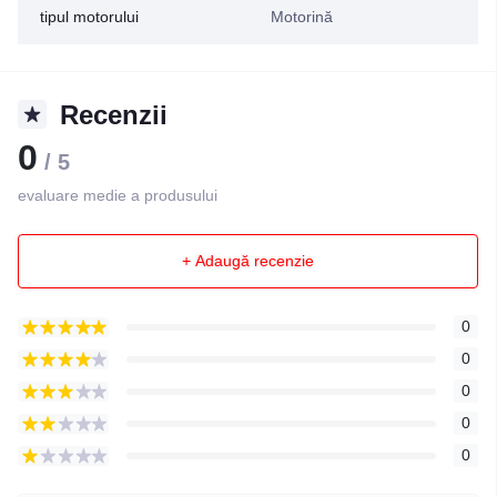
tipul motorului
Motorină
Recenzii
0
/ 5
evaluare medie a produsului
+ Adaugă recenzie
0
0
0
0
0