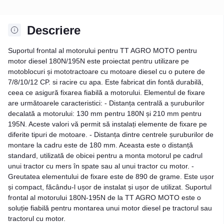
Descriere
Suportul frontal al motorului pentru TT AGRO MOTO pentru
motor diesel 180N/195N este proiectat pentru utilizare pe
motoblocuri și mototractoare cu motoare diesel cu o putere de
7/8/10/12 CP. si racire cu apa. Este fabricat din fontă durabilă,
ceea ce asigură fixarea fiabilă a motorului. Elementul de fixare
are următoarele caracteristici: - Distanța centrală a șuruburilor
decalată a motorului: 130 mm pentru 180N și 210 mm pentru
195N. Aceste valori vă permit să instalați elemente de fixare pe
diferite tipuri de motoare. - Distanța dintre centrele șuruburilor de
montare la cadru este de 180 mm. Aceasta este o distanță
standard, utilizată de obicei pentru a monta motorul pe cadrul
unui tractor cu mers în spate sau al unui tractor cu motor. -
Greutatea elementului de fixare este de 890 de grame. Este ușor
și compact, făcându-l ușor de instalat și ușor de utilizat. Suportul
frontal al motorului 180N-195N de la TT AGRO MOTO este o
soluție fiabilă pentru montarea unui motor diesel pe tractorul sau
tractorul cu motor.