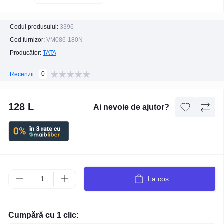
Codul produsului:
3396
Cod furnizor:
VM086-180N
Producător:
TATA
0
Recenzii:
128 L
Ai nevoie de ajutor?
La coș
Cumpără cu 1 clic: