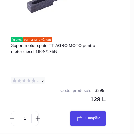
în stoc
cel mai bine vândut
în stoc
Suport motor spate TT AGRO MOTO pentru
Garni
motor diesel 180N/195N
cutia 
0
Codul produsului:
3395
128 L
Cumpăra