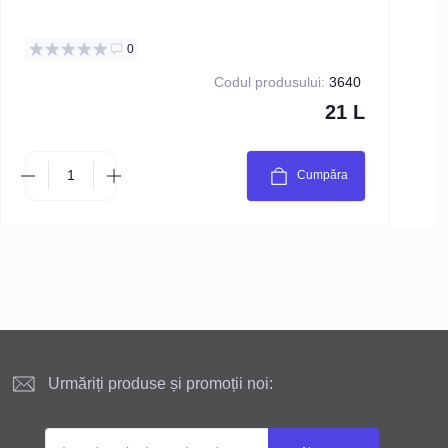
0
Codul produsului:
3640
21 L
Cumpăra
Urmăriți produse și promoții noi: