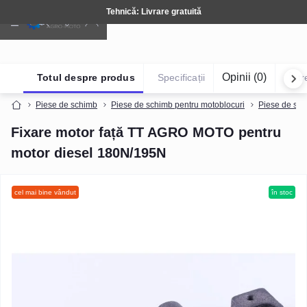
Tehnică: Livrare gratuită
Opinii (0)
Totul despre produs
Specificații
Într
Piese de schimb
Piese de schimb pentru motoblocuri
Piese de sch
Fixare motor față TT AGRO MOTO pentru
motor diesel 180N/195N
cel mai bine vândut
în stoc