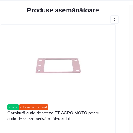
Produse asemănătoare
în stoc
cel mai bine vândut
în s
Garnitură cutie de viteze TT AGRO MOTO pentru
Cap
cutia de viteze activă a tăietorului
AGR