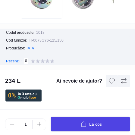
Codul produsului:
1018
Cod furnizor:
TT-0073GY6-125/150
Producător:
TATA
0
Recenzii:
234 L
Ai nevoie de ajutor?
La coș