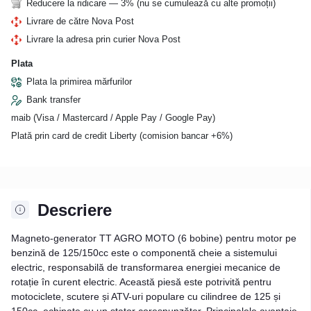
Reducere la ridicare — 3% (nu se cumulează cu alte promoții)
Livrare de către Nova Post
Livrare la adresa prin curier Nova Post
Plata
Plata la primirea mărfurilor
Bank transfer
maib (Visa / Mastercard / Apple Pay / Google Pay)
Plată prin card de credit Liberty (comision bancar +6%)
Descriere
Magneto-generator TT AGRO MOTO (6 bobine) pentru motor pe
benzină de 125/150cc este o componentă cheie a sistemului
electric, responsabilă de transformarea energiei mecanice de
rotație în curent electric. Această piesă este potrivită pentru
motociclete, scutere și ATV-uri populare cu cilindree de 125 și
150cc, echipate cu un stator corespunzător. Principalele avantaje