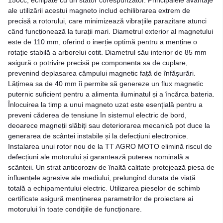
ale utilizării acestui magneto includ echilibrarea extrem de
precisă a rotorului, care minimizează vibrațiile parazitare atunci
când funcționează la turații mari. Diametrul exterior al magnetului
este de 110 mm, oferind o inerție optimă pentru a menține o
rotație stabilă a arborelui cotit. Diametrul său interior de 85 mm
asigură o potrivire precisă pe componenta sa de cuplare,
prevenind deplasarea câmpului magnetic față de înfășurări.
Lățimea sa de 40 mm îi permite să genereze un flux magnetic
puternic suficient pentru a alimenta iluminatul și a încărca bateria.
Înlocuirea la timp a unui magneto uzat este esențială pentru a
preveni căderea de tensiune în sistemul electric de bord,
deoarece magneții slăbiți sau deteriorarea mecanică pot duce la
generarea de scântei instabile și la defecțiuni electronice.
Instalarea unui rotor nou de la TT AGRO MOTO elimină riscul de
defecțiuni ale motorului și garantează puterea nominală a
scânteii. Un strat anticoroziv de înaltă calitate protejează piesa de
influențele agresive ale mediului, prelungind durata de viață
totală a echipamentului electric. Utilizarea pieselor de schimb
certificate asigură menținerea parametrilor de proiectare ai
motorului în toate condițiile de funcționare.