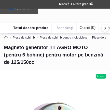
Tehnică: Livrare gratuită
Opinii (0)
Totul despre produs
Specificații
Într
Piese de schimb
Piese de schimb pentru motociclete
Piese de sch
Magneto generator TT AGRO MOTO
(pentru 6 bobine) pentru motor pe benzină
de 125/150cc
în stoc