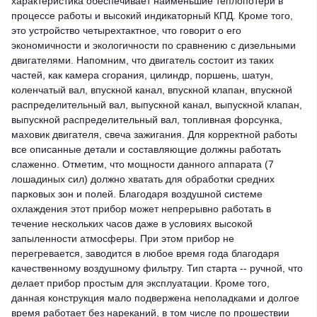
характеристика обеспечивает наименьшие теплопотери в
процессе работы и высокий индикаторный КПД.
Кроме того,
это устройство четырехтактное, что говорит о его
экономичности и экологичности по сравнению с дизельными
двигателями.
Напомним, что двигатель состоит из таких
частей, как камера сгорания, цилиндр, поршень, шатун,
коленчатый вал, впускной канал, впускной клапан, впускной
распределительный вал, выпускной канал, выпускной клапан,
выпускной распределительный вал, топливная форсунка,
маховик двигателя, свеча зажигания. Для корректной работы
все описанные детали и составляющие должны работать
слаженно.
Отметим, что мощности данного аппарата (7
лошадиных сил) должно хватать для обработки средних
парковых зон и полей. Благодаря воздушной системе
охлаждения этот прибор может непрерывно работать в
течение нескольких часов даже в условиях высокой
запыленности атмосферы. При этом прибор не
перегревается, заводится в любое время года благодаря
качественному воздушному фильтру. Тип старта -- ручной, что
делает прибор простым для эксплуатации. Кроме того,
данная конструкция мало подвержена неполадками и долгое
время работает без нареканий, в том числе по прошествии