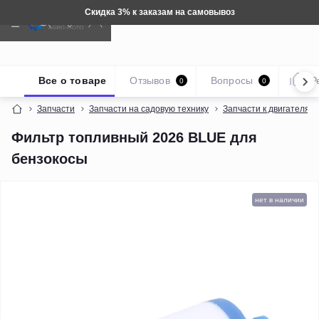
Техника: Бесплатная доставка
Все о товаре
Отзывов
Вопросы
Р
0
0
Запчасти
Запчасти на садовую технику
Запчасти к двигателям 
Фильтр топливный 2026 BLUE для
бензокосы
нет в наличии