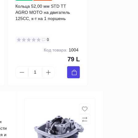
Кольца 52,00 мм STD TT
AGRO MOTO на двигатель
125CC, к-т на 1 поршень
0
Код товара:
1004
79 L
и
ости
я и