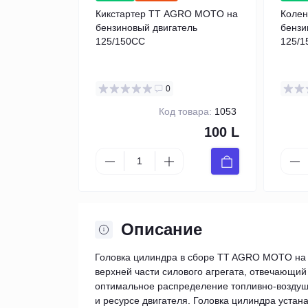
Кикстартер TT AGRO MOTO на
Коле
бензиновый двигатель
бензи
125/150CC
125/1
63/22 
0
Код товара:
1053
100 L
Описание
Головка цилиндра в сборе TT AGRO MOTO на 
верхней части силового агрегата, отвечающий
оптимальное распределение топливно-воздушн
и ресурсе двигателя. Головка цилиндра устан