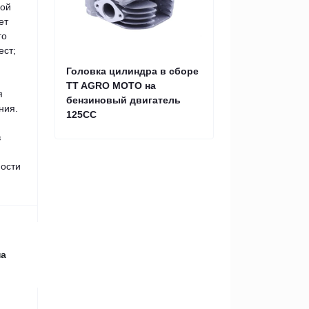
кой
ет
го
ест;
Головка цилиндра в сборе
TT AGRO MOTO на
я
бензиновый двигатель
ния.
125CC
в
ости
на