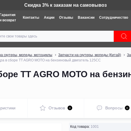
Техника: Бесплатная доставка
Гарантия
Контакты
Акции
Отзывы
Вакансии
Сотрудничество
и возврат
на скутеры, мопеды, мотоциклы
Запчасти на скутеры, мопеды (Китай)
За
дра в сборе TT AGRO MOTO на бензиновый двигатель 125CC
сборе TT AGRO MOTO на бензи
ристики
Отзывов
Вопросы
0
0
Код товара:
1001