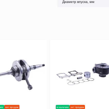
Диаметр впуска, мм
чии
хит продаж
в наличии
хит продаж