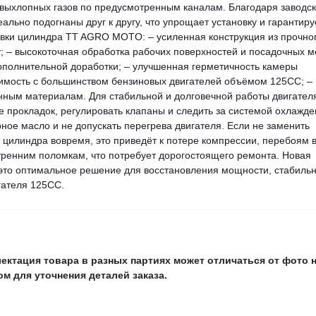
 выхлопных газов по предусмотренным каналам. Благодаря заводс
ьно подогнаны друг к другу, что упрощает установку и гарантиру
овки цилиндра TT AGRO MOTO: – усиленная конструкция из прочно
; – высокоточная обработка рабочих поверхностей и посадочных м
дополнительной доработки; – улучшенная герметичность камеры
тимость с большинством бензиновых двигателей объёмом 125CC; –
нным материалам. Для стабильной и долговечной работы двигател
 прокладок, регулировать клапаны и следить за системой охлажде
ное масло и не допускать перегрева двигателя. Если не заменить
илиндра вовремя, это приведёт к потере компрессии, перебоям 
утренним поломкам, что потребует дорогостоящего ремонта. Новая
то оптимальное решение для восстановления мощности, стабильн
гателя 125CC.
ектация товара в разных партиях может отличаться от фото 
м для уточнения деталей заказа.