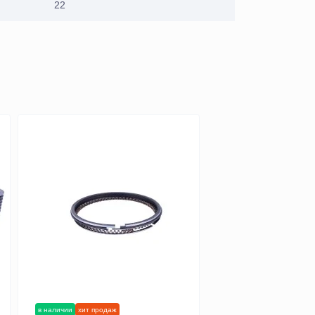
22
в наличии
хит продаж