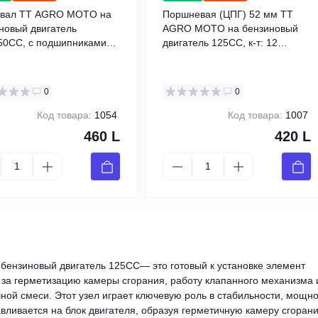
нвал TT AGRO MOTO на
Поршневая (ЦПГ) 52 мм TT
новый двигатель
AGRO MOTO на бензиновый
50CC, с подшипниками
двигатель 125CC, к-т: 12
- 2 шт.
единиц
0
0
Код товара:
1054
Код товара:
1007
460 L
420 L
бензиновый двигатель 125CC— это готовый к установке элемент
 за герметизацию камеры сгорания, работу клапанного механизма 
ой смеси. Этот узел играет ключевую роль в стабильности, мощн
авливается на блок двигателя, образуя герметичную камеру сгорани