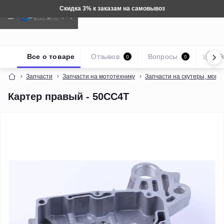
вывоз
Техника: Бесплатная доста
Все о товаре
Отзывов
Вопросы
Р
0
0
Запчасти
Запчасти на мототехнику
Запчасти на скутеры, мопе
Картер правый - 50CC4T