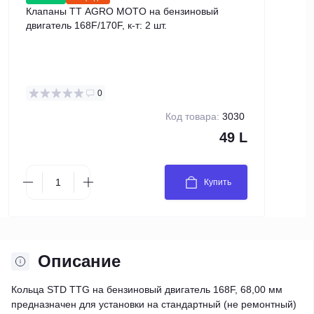
Клапаны TT AGRO MOTO на бензиновый
Порш
двигатель 168F/170F, к-т: 2 шт.
MOTO
диам
0
Код товара:
3030
49 L
Купить
Описание
Кольца STD TTG на бензиновый двигатель 168F, 68,00 мм
предназначен для установки на стандартный (не ремонтный)