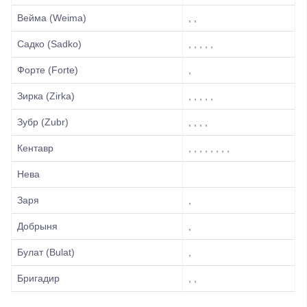
Вейма (Weima)
, ,
Садко (Sadko)
, , , , ,
Форте (Forte)
,
Зирка (Zirka)
, , , , ,
Зубр (Zubr)
, , , ,
Кентавр
, , , , , , , ,
Нева
Заря
,
Добрыня
,
Булат (Bulat)
,
Бригадир
, ,