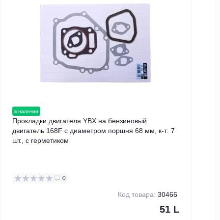
в наличии
в н
Прокладки двигателя YBX на бензиновый
Шп
двигатель 168F с диаметром поршня 68 мм, к-т: 7
бен
шт., с герметиком
0
Код товара:
30466
51 L