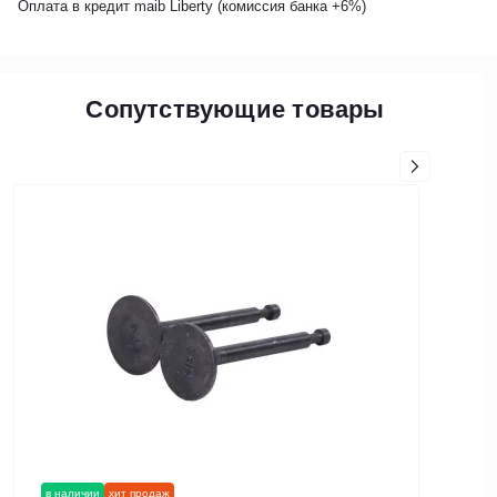
Оплата в кредит maib Liberty (комиссия банкa +6%)
Сопутствующие товары
в наличии
хит продаж
в нал